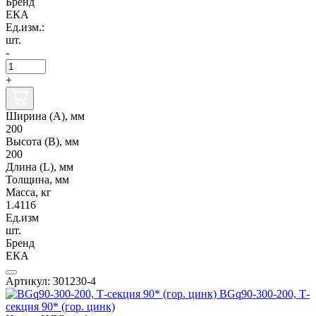
Бренд
ЕКА
Ед.изм.:
шт.
-
+
Ширина (А), мм
200
Высота (В), мм
200
Длина (L), мм
Толщина, мм
Масса, кг
1.4116
Ед.изм
шт.
Бренд
ЕКА
Артикул: 301230-4
BGq90-300-200, Т-
секция 90* (гор. цинк)