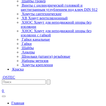
Шайбы гровер
Винты с цилиндрической головкой и
шестигранным углублением под ключ DIN 912
Хомуты сантехнические
ХВ Хомут вентиляционный
ХНОС Хомут для неподвижной опоры без
изоляции
ХНОС Хомут для неподвижной опоры без
изоляции с гайкой
Гайки канальные
Гайки
Шайбы
Анкеры
Шпильки (штанги) резьбовые
Наборы метизов
Хомуты крепления
Краска
OSTEC
0
Главная