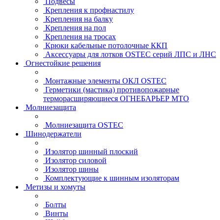
Подвесы
Крепления к профнастилу
Крепления на балку
Крепления на пол
Крепления на тросах
Крюки кабельные потолочные ККП
Аксессуары для лотков OSTEC серий ЛПС и ЛНС
Огнестойкие решения
Монтажные элементы ОКЛ OSTEC
Герметики (мастика) противопожарные
терморасширяющиеся ОГНЕБАРЬЕР МТО
Молниезащита
Молниезащита OSTEC
Шинодержатели
Изолятор шинный плоский
Изолятор силовой
Изолятор шины
Комплектующие к шинным изоляторам
Метизы и хомуты
Болты
Винты