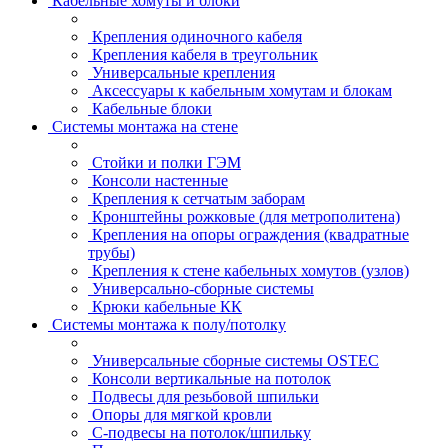
Кабельные хомуты и блоки
Крепления одиночного кабеля
Крепления кабеля в треугольник
Универсальные крепления
Аксессуары к кабельным хомутам и блокам
Кабельные блоки
Системы монтажа на стене
Стойки и полки ГЭМ
Консоли настенные
Крепления к сетчатым заборам
Кронштейны рожковые (для метрополитена)
Крепления на опоры ограждения (квадратные
трубы)
Крепления к стене кабельных хомутов (узлов)
Универсально-сборные системы
Крюки кабельные КК
Системы монтажа к полу/потолку
Универсальные сборные системы OSTEC
Консоли вертикальные на потолок
Подвесы для резьбовой шпильки
Опоры для мягкой кровли
С-подвесы на потолок/шпильку