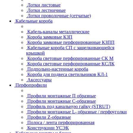
Лотки листовые
Лотки лестничные
Лотки проволочные (сетчатые)
Кабельные короба
Кабель-каналы металлические
Короба замковые КЗП
Короба замковые перфорированные КЗПП
Кабельные короба СП с защелкивающейся
крышкой
Короба световые перфорированные СК М
Короба световые перфорированные КСЛК
Подпольно-настенные короба
Короба для подвеса светильников КЛ-1
Аксессуары
Перфопрофили
Профили монтажные П образные
Профили монтажные C-образные
Профиль под канальную гайку (STRUT)
Профили монтажные L- образные / перфоуголки
Профили Z-образные
Полоса / лента перфорированная
Конструкции УСЭК