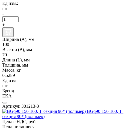
Ед.изм.:
шт.
-
+
Ширина (А), мм
100
Высота (В), мм
70
Длина (L), мм
Толщина, мм
Масса, кг
0.5289
Ед.изм
шт.
Бренд
ЕКА
Артикул: 301213-3
BGq90-150-100, Т-
секция 90* (полимер)
Цена с НДС, руб
Цена по запросу