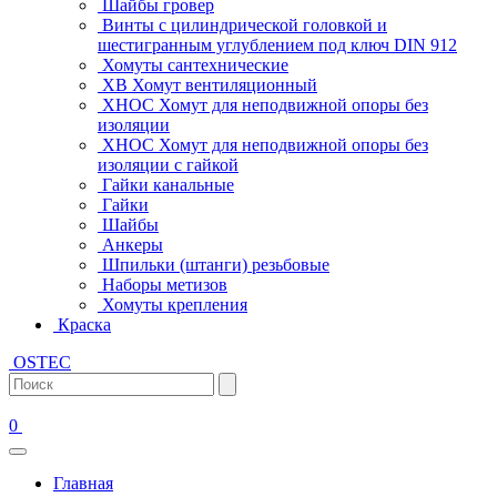
Шайбы гровер
Винты с цилиндрической головкой и
шестигранным углублением под ключ DIN 912
Хомуты сантехнические
ХВ Хомут вентиляционный
ХНОС Хомут для неподвижной опоры без
изоляции
ХНОС Хомут для неподвижной опоры без
изоляции с гайкой
Гайки канальные
Гайки
Шайбы
Анкеры
Шпильки (штанги) резьбовые
Наборы метизов
Хомуты крепления
Краска
OSTEC
0
Главная