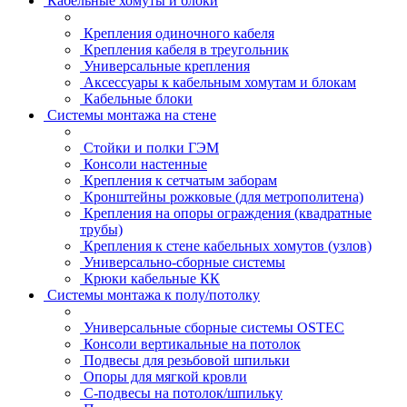
Кабельные хомуты и блоки
Крепления одиночного кабеля
Крепления кабеля в треугольник
Универсальные крепления
Аксессуары к кабельным хомутам и блокам
Кабельные блоки
Системы монтажа на стене
Стойки и полки ГЭМ
Консоли настенные
Крепления к сетчатым заборам
Кронштейны рожковые (для метрополитена)
Крепления на опоры ограждения (квадратные
трубы)
Крепления к стене кабельных хомутов (узлов)
Универсально-сборные системы
Крюки кабельные КК
Системы монтажа к полу/потолку
Универсальные сборные системы OSTEC
Консоли вертикальные на потолок
Подвесы для резьбовой шпильки
Опоры для мягкой кровли
С-подвесы на потолок/шпильку