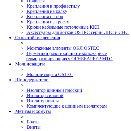
Подвесы
Крепления к профнастилу
Крепления на балку
Крепления на пол
Крепления на тросах
Крюки кабельные потолочные ККП
Аксессуары для лотков OSTEC серий ЛПС и ЛНС
Огнестойкие решения
Монтажные элементы ОКЛ OSTEC
Герметики (мастика) противопожарные
терморасширяющиеся ОГНЕБАРЬЕР МТО
Молниезащита
Молниезащита OSTEC
Шинодержатели
Изолятор шинный плоский
Изолятор силовой
Изолятор шины
Комплектующие к шинным изоляторам
Метизы и хомуты
Болты
Винты