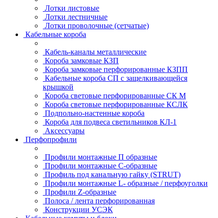
Лотки листовые
Лотки лестничные
Лотки проволочные (сетчатые)
Кабельные короба
Кабель-каналы металлические
Короба замковые КЗП
Короба замковые перфорированные КЗПП
Кабельные короба СП с защелкивающейся
крышкой
Короба световые перфорированные СК М
Короба световые перфорированные КСЛК
Подпольно-настенные короба
Короба для подвеса светильников КЛ-1
Аксессуары
Перфопрофили
Профили монтажные П образные
Профили монтажные C-образные
Профиль под канальную гайку (STRUT)
Профили монтажные L- образные / перфоуголки
Профили Z-образные
Полоса / лента перфорированная
Конструкции УСЭК