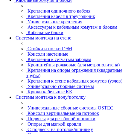
Кабельные хомуты и блоки
Крепления одиночного кабеля
Крепления кабеля в треугольник
Универсальные крепления
Аксессуары к кабельным хомутам и блокам
Кабельные блоки
Системы монтажа на стене
Стойки и полки ГЭМ
Консоли настенные
Крепления к сетчатым заборам
Кронштейны рожковые (для метрополитена)
Крепления на опоры ограждения (квадратные
трубы)
Крепления к стене кабельных хомутов (узлов)
Универсально-сборные системы
Крюки кабельные КК
Системы монтажа к полу/потолку
Универсальные сборные системы OSTEC
Консоли вертикальные на потолок
Подвесы для резьбовой шпильки
Опоры для мягкой кровли
С-подвесы на потолок/шпильку