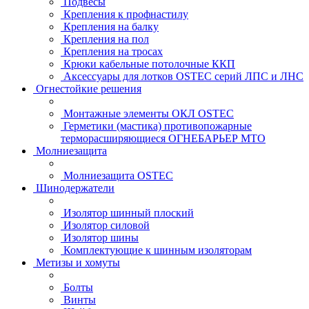
Подвесы
Крепления к профнастилу
Крепления на балку
Крепления на пол
Крепления на тросах
Крюки кабельные потолочные ККП
Аксессуары для лотков OSTEC серий ЛПС и ЛНС
Огнестойкие решения
Монтажные элементы ОКЛ OSTEC
Герметики (мастика) противопожарные
терморасширяющиеся ОГНЕБАРЬЕР МТО
Молниезащита
Молниезащита OSTEC
Шинодержатели
Изолятор шинный плоский
Изолятор силовой
Изолятор шины
Комплектующие к шинным изоляторам
Метизы и хомуты
Болты
Винты