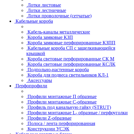
Лотки листовые
Лотки лестничные
Лотки проволочные (сетчатые)
Кабельные короба
Кабель-каналы металлические
Короба замковые КЗП
Короба замковые перфорированные КЗПП
Кабельные короба СП с защелкивающейся
крышкой
Короба световые перфорированные СК М
Короба световые перфорированные КСЛК
Подпольно-настенные короба
Короба для подвеса светильников КЛ-1
Аксессуары
Перфопрофили
Профили монтажные П образные
Профили монтажные C-образные
Профиль под канальную гайку (STRUT)
Профили монтажные L- образные / перфоуголки
Профили Z-образные
Полоса / лента перфорированная
Конструкции УСЭК