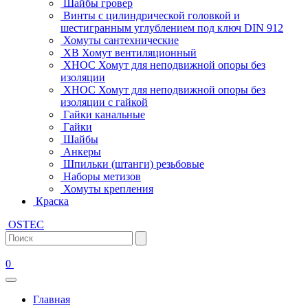
Шайбы гровер
Винты с цилиндрической головкой и
шестигранным углублением под ключ DIN 912
Хомуты сантехнические
ХВ Хомут вентиляционный
ХНОС Хомут для неподвижной опоры без
изоляции
ХНОС Хомут для неподвижной опоры без
изоляции с гайкой
Гайки канальные
Гайки
Шайбы
Анкеры
Шпильки (штанги) резьбовые
Наборы метизов
Хомуты крепления
Краска
OSTEC
0
Главная