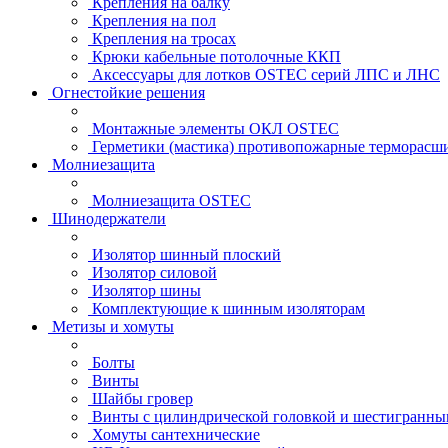
Крепления на балку
Крепления на пол
Крепления на тросах
Крюки кабельные потолочные ККП
Аксессуары для лотков OSTEC серий ЛПС и ЛНС
Огнестойкие решения
Монтажные элементы ОКЛ OSTEC
Герметики (мастика) противопожарные термор
Молниезащита
Молниезащита OSTEC
Шинодержатели
Изолятор шинный плоский
Изолятор силовой
Изолятор шины
Комплектующие к шинным изоляторам
Метизы и хомуты
Болты
Винты
Шайбы гровер
Винты с цилиндрической головкой и шестигранны
Хомуты сантехнические