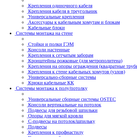
Крепления одиночного кабеля
Крепления кабеля в треугольник
Универсальные крепления
Аксессуары к кабельным хомутам и блокам
Кабельные блоки
Системы монтажа на стене
Стойки и полки ГЭМ
Консоли настенные
Крепления к сетчатым заборам
Кронштейны рожковые (для метрополитена)
Крепления на опоры ограждения (квадратные труб
Крепления к стене кабельных хомутов (узлов)
Универсально-сборные системы
Крюки кабельные КК
Системы монтажа к полу/потолку
Универсальные сборные системы OSTEC
Консоли вертикальные на потолок
Подвесы для резьбовой шпильки
Опоры для мягкой кровли
С-подвесы на потолок/шпильку
Подвесы
Крепления к профнастилу