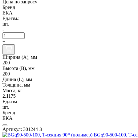
Цена по запросу
Бренд
ЕКА
Ед.изм.:
шт.
-
+
Ширина (А), мм
200
Высота (В), мм
200
Длина (L), мм
Толщина, мм
Масса, кг
2.1175
Ед.изм
шт.
Бренд
ЕКА
Артикул: 301244-3
BGq90-500-100, Т-се