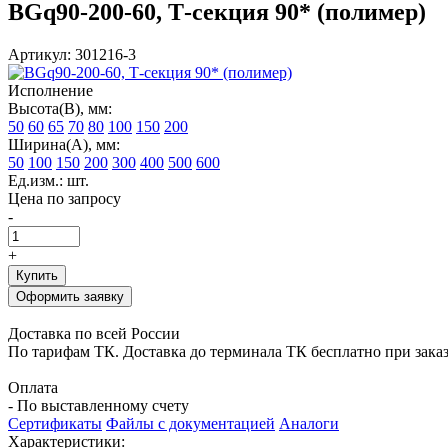
BGq90-200-60, Т-секция 90* (полимер)
Артикул: 301216-3
Исполнение
Высота(В), мм:
50
60
65
70
80
100
150
200
Ширина(А), мм:
50
100
150
200
300
400
500
600
Ед.изм.: шт.
Цена по запросу
-
+
Купить
Оформить заявку
Доставка по всей России
По тарифам ТК. Доставка до терминала ТК бесплатно при заказе
Оплата
- По выставленному счету
Сертификаты
Файлы с документацией
Аналоги
Характеристики: