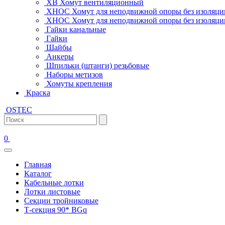
ХВ Хомут вентиляционный
ХНОС Хомут для неподвижной опоры без изоляци
ХНОС Хомут для неподвижной опоры без изоляции
Гайки канальные
Гайки
Шайбы
Анкеры
Шпильки (штанги) резьбовые
Наборы метизов
Хомуты крепления
Краска
OSTEC
0
Главная
Каталог
Кабельные лотки
Лотки листовые
Секции тройниковые
Т-секция 90* BGq