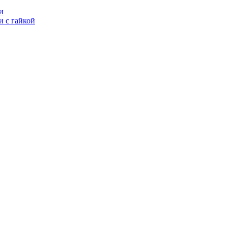
и
 с гайкой