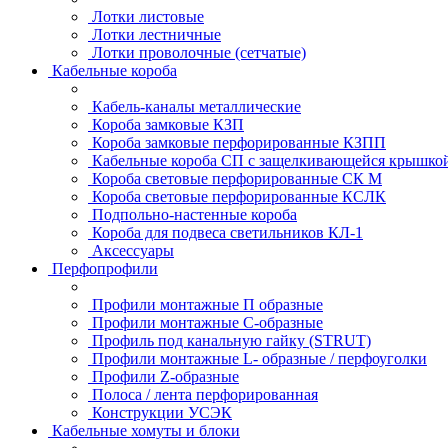
Лотки листовые
Лотки лестничные
Лотки проволочные (сетчатые)
Кабельные короба
Кабель-каналы металлические
Короба замковые КЗП
Короба замковые перфорированные КЗПП
Кабельные короба СП с защелкивающейся крышко
Короба световые перфорированные СК М
Короба световые перфорированные КСЛК
Подпольно-настенные короба
Короба для подвеса светильников КЛ-1
Аксессуары
Перфопрофили
Профили монтажные П образные
Профили монтажные C-образные
Профиль под канальную гайку (STRUT)
Профили монтажные L- образные / перфоуголки
Профили Z-образные
Полоса / лента перфорированная
Конструкции УСЭК
Кабельные хомуты и блоки