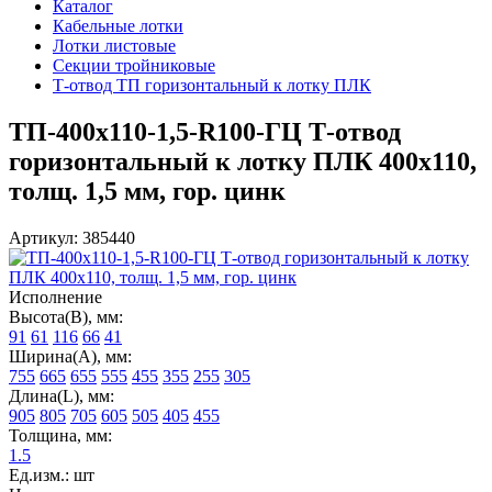
Каталог
Кабельные лотки
Лотки листовые
Секции тройниковые
Т-отвод ТП горизонтальный к лотку ПЛК
ТП-400х110-1,5-R100-ГЦ Т-отвод
горизонтальный к лотку ПЛК 400х110,
толщ. 1,5 мм, гор. цинк
Артикул: 385440
Исполнение
Высота(В), мм:
91
61
116
66
41
Ширина(А), мм:
755
665
655
555
455
355
255
305
Длина(L), мм:
905
805
705
605
505
405
455
Толщина, мм:
1.5
Ед.изм.: шт