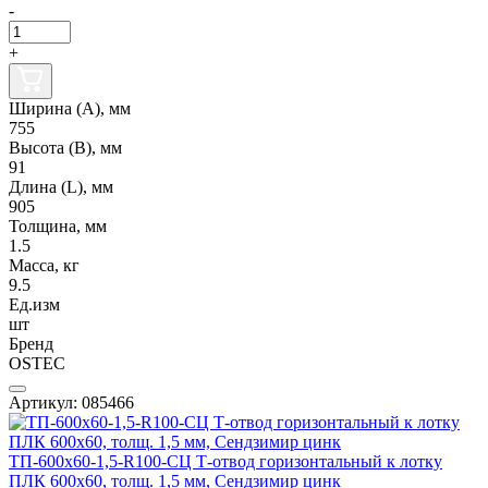
-
+
Ширина (А), мм
755
Высота (В), мм
91
Длина (L), мм
905
Толщина, мм
1.5
Масса, кг
9.5
Ед.изм
шт
Бренд
OSTEC
Артикул: 085466
ТП-600х60-1,5-R100-СЦ Т-отвод горизонтальный к лотку
ПЛК 600х60, толщ. 1,5 мм, Сендзимир цинк