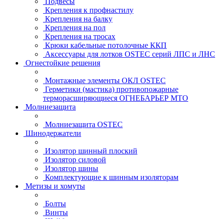
Подвесы
Крепления к профнастилу
Крепления на балку
Крепления на пол
Крепления на тросах
Крюки кабельные потолочные ККП
Аксессуары для лотков OSTEC серий ЛПС и ЛНС
Огнестойкие решения
Монтажные элементы ОКЛ OSTEC
Герметики (мастика) противопожарные
терморасширяющиеся ОГНЕБАРЬЕР МТО
Молниезащита
Молниезащита OSTEC
Шинодержатели
Изолятор шинный плоский
Изолятор силовой
Изолятор шины
Комплектующие к шинным изоляторам
Метизы и хомуты
Болты
Винты