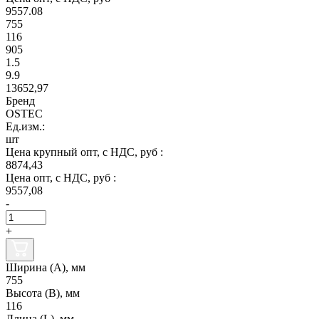
9557.08
755
116
905
1.5
9.9
13652,97
Бренд
OSTEC
Ед.изм.:
шт
Цена крупный опт, с НДС, руб :
8874,43
Цена опт, с НДС, руб :
9557,08
-
+
Ширина (А), мм
755
Высота (В), мм
116
Длина (L), мм