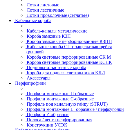
Лотки листовые
Лотки лестничные
Лотки проволочные (сетчатые)
Кабельные короба
Кабель-каналы металлические
Короба замковые КЗП
Короба замковые перфорированные КЗПП
Кабельные короба СП с защелкивающейся
крышкой
Короба световые перфорированные СК М
Короба световые перфорированные КСЛК
Подпольно-настенные короба
Короба для подвеса светильников КЛ-1
Аксессуары
Перфопрофили
Профили монтажные П образные
Профили монтажные C-образные
Профиль под канальную гайку (STRUT)
Профили монтажные L- образные / перфоуголки
Профили Z-образные
Полоса / лента перфорированная
Конструкции УСЭК