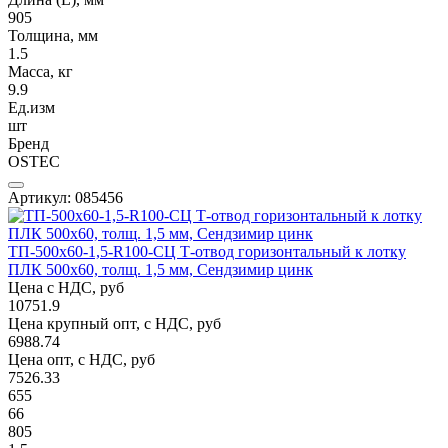
905
Толщина, мм
1.5
Масса, кг
9.9
Ед.изм
шт
Бренд
OSTEC
Артикул: 085456
ТП-500х60-1,5-R100-СЦ Т-отвод горизонтальный к лотку
ПЛК 500х60, толщ. 1,5 мм, Сендзимир цинк
Цена с НДС, руб
10751.9
Цена крупный опт, с НДС, руб
6988.74
Цена опт, с НДС, руб
7526.33
655
66
805