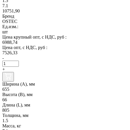
1.5
7.1
10751,90
Бренд
OSTEC
Ед.изм.:
шт
Цена крупный опт, с НДС, руб :
6988,74
Цена опт, с НДС, руб :
7526,33
-
+
Ширина (А), мм
655
Высота (В), мм
66
Длина (L), мм
805
Толщина, мм
1.5
Масса, кг