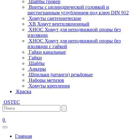
Шайбы гровер
Винты с цилиндрической головкой и
шестигранным углублением под ключ DIN 912
Хомуты сантехнические
ХВ Хомут вентиляционный
ХНОС Хомут для неподвижной опоры без
изоляции
ХНОС Хомут для неподвижной опоры без
изоляции с гайкой
Гайки канальные
Гайки
Шайбы
Анкеры
Шпильки (штанги) резьбовые
Наборы метизов
Хомуты крепления
Краска
OSTEC
0
Главная