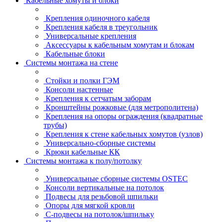
Кабельные хомуты и блоки
Крепления одиночного кабеля
Крепления кабеля в треугольник
Универсальные крепления
Аксессуары к кабельным хомутам и блокам
Кабельные блоки
Системы монтажа на стене
Стойки и полки ГЭМ
Консоли настенные
Крепления к сетчатым заборам
Кронштейны рожковые (для метрополитена)
Крепления на опоры ограждения (квадратные
трубы)
Крепления к стене кабельных хомутов (узлов)
Универсально-сборные системы
Крюки кабельные КК
Системы монтажа к полу/потолку
Универсальные сборные системы OSTEC
Консоли вертикальные на потолок
Подвесы для резьбовой шпильки
Опоры для мягкой кровли
С-подвесы на потолок/шпильку