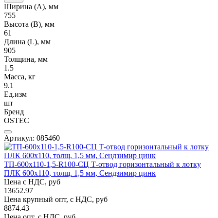
Ширина (А), мм
755
Высота (В), мм
61
Длина (L), мм
905
Толщина, мм
1.5
Масса, кг
9.1
Ед.изм
шт
Бренд
OSTEC
Артикул: 085460
ТП-600х110-1,5-R100-СЦ Т-отвод горизонтальный к лотку
ПЛК 600х110, толщ. 1,5 мм, Сендзимир цинк
Цена с НДС, руб
13652.97
Цена крупный опт, с НДС, руб
8874.43
Цена опт, с НДС, руб