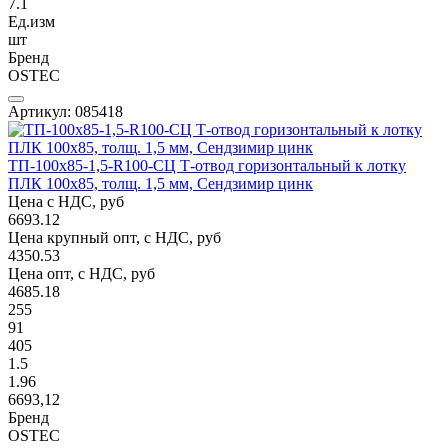
7.1
Ед.изм
шт
Бренд
OSTEC
Артикул: 085418
ТП-100х85-1,5-R100-СЦ Т-отвод горизонтальный к лотку
ПЛК 100х85, толщ. 1,5 мм, Сендзимир цинк
Цена с НДС, руб
6693.12
Цена крупный опт, с НДС, руб
4350.53
Цена опт, с НДС, руб
4685.18
255
91
405
1.5
1.96
6693,12
Бренд
OSTEC