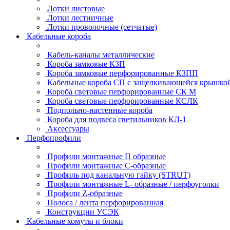
Лотки листовые
Лотки лестничные
Лотки проволочные (сетчатые)
Кабельные короба
Кабель-каналы металлические
Короба замковые КЗП
Короба замковые перфорированные КЗПП
Кабельные короба СП с защелкивающейся крышко
Короба световые перфорированные СК М
Короба световые перфорированные КСЛК
Подпольно-настенные короба
Короба для подвеса светильников КЛ-1
Аксессуары
Перфопрофили
Профили монтажные П образные
Профили монтажные C-образные
Профиль под канальную гайку (STRUT)
Профили монтажные L- образные / перфоуголки
Профили Z-образные
Полоса / лента перфорированная
Конструкции УСЭК
Кабельные хомуты и блоки