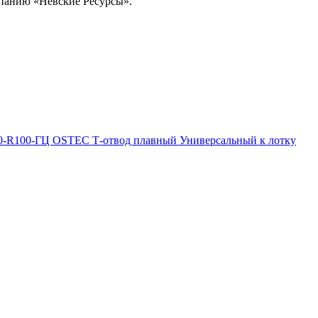
омпанию «Невские Ресурсы».
0-R100-ГЦ OSTEC Т-отвод плавный Универсальный к лотку