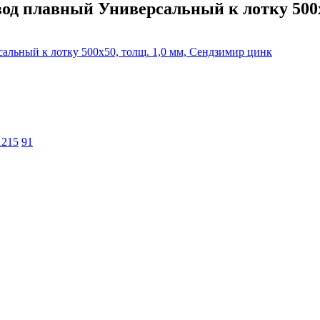
д плавный Универсальный к лотку 500х5
1215
91