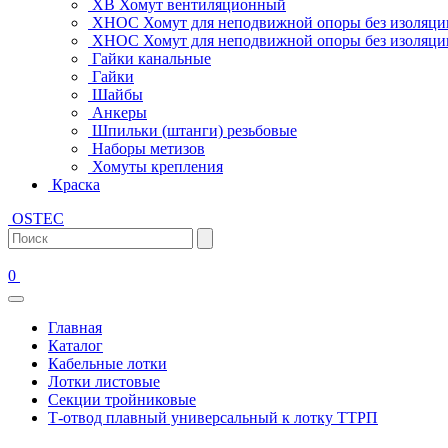
ХВ Хомут вентиляционный
ХНОС Хомут для неподвижной опоры без изоляци
ХНОС Хомут для неподвижной опоры без изоляции
Гайки канальные
Гайки
Шайбы
Анкеры
Шпильки (штанги) резьбовые
Наборы метизов
Хомуты крепления
Краска
OSTEC
0
Главная
Каталог
Кабельные лотки
Лотки листовые
Секции тройниковые
Т-отвод плавный универсальный к лотку ТТРП