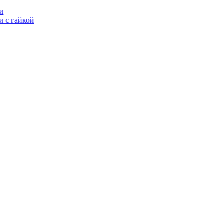
и
 с гайкой