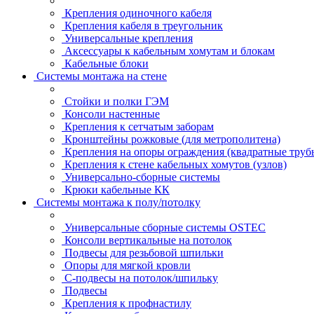
Крепления одиночного кабеля
Крепления кабеля в треугольник
Универсальные крепления
Аксессуары к кабельным хомутам и блокам
Кабельные блоки
Системы монтажа на стене
Стойки и полки ГЭМ
Консоли настенные
Крепления к сетчатым заборам
Кронштейны рожковые (для метрополитена)
Крепления на опоры ограждения (квадратные труб
Крепления к стене кабельных хомутов (узлов)
Универсально-сборные системы
Крюки кабельные КК
Системы монтажа к полу/потолку
Универсальные сборные системы OSTEC
Консоли вертикальные на потолок
Подвесы для резьбовой шпильки
Опоры для мягкой кровли
С-подвесы на потолок/шпильку
Подвесы
Крепления к профнастилу