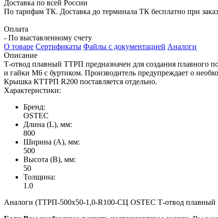
Доставка по всей России
По тарифам ТК. Доставка до терминала ТК бесплатно при заказе
Оплата
- По выставленному счету
О товаре
Сертификаты
Файлы с документацией
Аналоги
Описание
Т-отвод плавный ТТРП предназначен для создания плавного п
и гайки М6 с буртиком. Производитель предупреждает о необ
Крышка КТТРП R200 поставляется отдельно.
Характеристики:
Бренд:
OSTEC
Длина (L), мм:
800
Ширина (А), мм:
500
Высота (В), мм:
50
Толщина:
1.0
Аналоги (ТТРП-500х50-1,0-R100-СЦ OSTEC Т-отвод плавный Ун