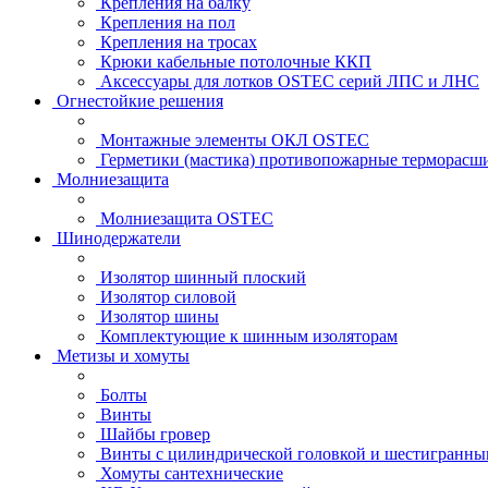
Крепления на балку
Крепления на пол
Крепления на тросах
Крюки кабельные потолочные ККП
Аксессуары для лотков OSTEC серий ЛПС и ЛНС
Огнестойкие решения
Монтажные элементы ОКЛ OSTEC
Герметики (мастика) противопожарные термор
Молниезащита
Молниезащита OSTEC
Шинодержатели
Изолятор шинный плоский
Изолятор силовой
Изолятор шины
Комплектующие к шинным изоляторам
Метизы и хомуты
Болты
Винты
Шайбы гровер
Винты с цилиндрической головкой и шестигранны
Хомуты сантехнические