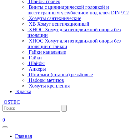
Шайбы гровер
Винты с цилиндрической головкой и
шестигранным углублением под ключ DIN 912
Хомуты сантехнические
ХВ Хомут вентиляционный
ХНОС Хомут для неподвижной опоры без
изоляции
ХНОС Хомут для неподвижной опоры без
изоляции с гайкой
Гайки канальные
Гайки
Шайбы
Анкеры
Шпильки (штанги) резьбовые
Наборы метизов
Хомуты крепления
Краска
OSTEC
0
Главная