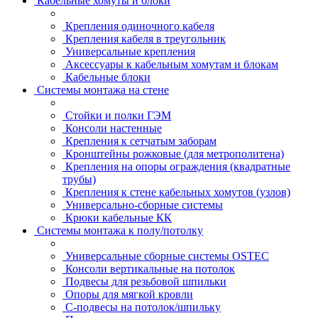
Кабельные хомуты и блоки
Крепления одиночного кабеля
Крепления кабеля в треугольник
Универсальные крепления
Аксессуары к кабельным хомутам и блокам
Кабельные блоки
Системы монтажа на стене
Стойки и полки ГЭМ
Консоли настенные
Крепления к сетчатым заборам
Кронштейны рожковые (для метрополитена)
Крепления на опоры ограждения (квадратные
трубы)
Крепления к стене кабельных хомутов (узлов)
Универсально-сборные системы
Крюки кабельные КК
Системы монтажа к полу/потолку
Универсальные сборные системы OSTEC
Консоли вертикальные на потолок
Подвесы для резьбовой шпильки
Опоры для мягкой кровли
С-подвесы на потолок/шпильку