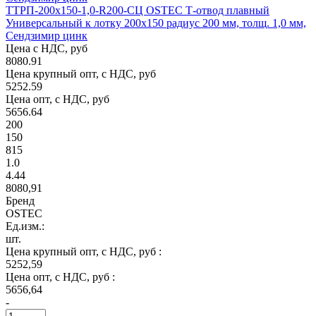
ТТРП-200х150-1,0-R200-СЦ OSTEC Т-отвод плавный
Универсальный к лотку 200х150 радиус 200 мм, толщ. 1,0 мм,
Сендзимир цинк
Цена с НДС, руб
8080.91
Цена крупный опт, с НДС, руб
5252.59
Цена опт, с НДС, руб
5656.64
200
150
815
1.0
4.44
8080,91
Бренд
OSTEC
Ед.изм.:
шт.
Цена крупный опт, с НДС, руб :
5252,59
Цена опт, с НДС, руб :
5656,64
-