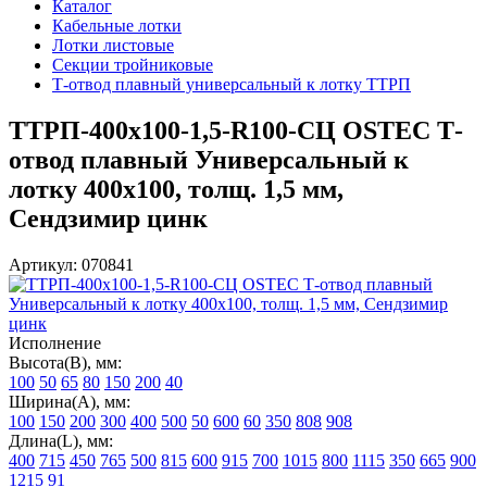
Каталог
Кабельные лотки
Лотки листовые
Секции тройниковые
Т-отвод плавный универсальный к лотку ТТРП
ТТРП-400х100-1,5-R100-СЦ OSTEC Т-
отвод плавный Универсальный к
лотку 400х100, толщ. 1,5 мм,
Сендзимир цинк
Артикул: 070841
Исполнение
Высота(В), мм:
100
50
65
80
150
200
40
Ширина(А), мм:
100
150
200
300
400
500
50
600
60
350
808
908
Длина(L), мм:
400
715
450
765
500
815
600
915
700
1015
800
1115
350
665
900
1215
91