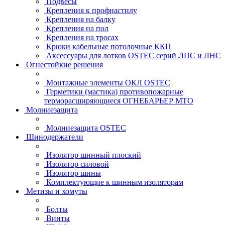
Подвесы
Крепления к профнастилу
Крепления на балку
Крепления на пол
Крепления на тросах
Крюки кабельные потолочные ККП
Аксессуары для лотков OSTEC серий ЛПС и ЛНС
Огнестойкие решения
Монтажные элементы ОКЛ OSTEC
Герметики (мастика) противопожарные
терморасширяющиеся ОГНЕБАРЬЕР МТО
Молниезащита
Молниезащита OSTEC
Шинодержатели
Изолятор шинный плоский
Изолятор силовой
Изолятор шины
Комплектующие к шинным изоляторам
Метизы и хомуты
Болты
Винты