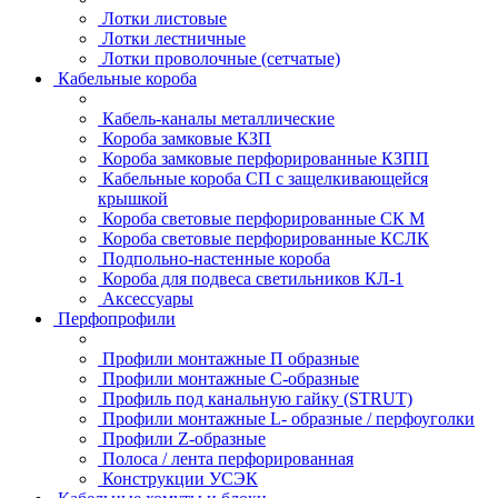
Лотки листовые
Лотки лестничные
Лотки проволочные (сетчатые)
Кабельные короба
Кабель-каналы металлические
Короба замковые КЗП
Короба замковые перфорированные КЗПП
Кабельные короба СП с защелкивающейся
крышкой
Короба световые перфорированные СК М
Короба световые перфорированные КСЛК
Подпольно-настенные короба
Короба для подвеса светильников КЛ-1
Аксессуары
Перфопрофили
Профили монтажные П образные
Профили монтажные C-образные
Профиль под канальную гайку (STRUT)
Профили монтажные L- образные / перфоуголки
Профили Z-образные
Полоса / лента перфорированная
Конструкции УСЭК