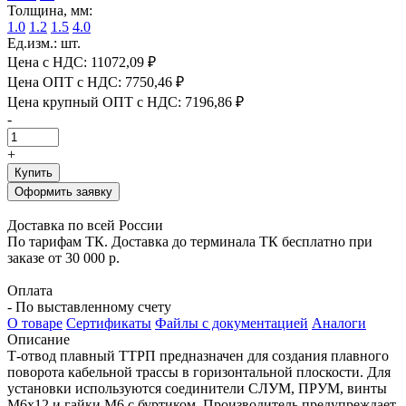
Толщина, мм:
1.0
1.2
1.5
4.0
Ед.изм.: шт.
Цена с НДС:
11072,09 ₽
Цена ОПТ с НДС:
7750,46 ₽
Цена крупный ОПТ с НДС:
7196,86 ₽
-
+
Купить
Оформить заявку
Доставка по всей России
По тарифам ТК. Доставка до терминала ТК бесплатно при
заказе от 30 000 р.
Оплата
- По выставленному счету
О товаре
Сертификаты
Файлы с документацией
Аналоги
Описание
Т-отвод плавный ТТРП предназначен для создания плавного
поворота кабельной трассы в горизонтальной плоскости. Для
установки используются соединители СЛУМ, ПРУМ, винты
М6х12 и гайки М6 с буртиком. Производитель предупреждает