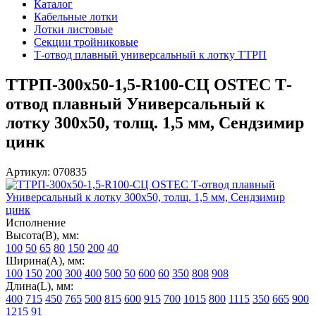
Каталог
Кабельные лотки
Лотки листовые
Секции тройниковые
Т-отвод плавный универсальный к лотку ТТРП
ТТРП-300х50-1,5-R100-СЦ OSTEC Т-
отвод плавный Универсальный к
лотку 300х50, толщ. 1,5 мм, Сендзимир
цинк
Артикул: 070835
Исполнение
Высота(В), мм:
100
50
65
80
150
200
40
Ширина(А), мм:
100
150
200
300
400
500
50
600
60
350
808
908
Длина(L), мм:
400
715
450
765
500
815
600
915
700
1015
800
1115
350
665
900
1215
91