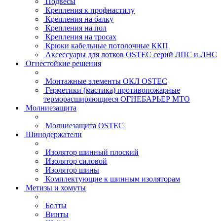
Подвесы
Крепления к профнастилу
Крепления на балку
Крепления на пол
Крепления на тросах
Крюки кабельные потолочные ККП
Аксессуары для лотков OSTEC серий ЛПС и ЛНС
Огнестойкие решения
Монтажные элементы ОКЛ OSTEC
Герметики (мастика) противопожарные
терморасширяющиеся ОГНЕБАРЬЕР МТО
Молниезащита
Молниезащита OSTEC
Шинодержатели
Изолятор шинный плоский
Изолятор силовой
Изолятор шины
Комплектующие к шинным изоляторам
Метизы и хомуты
Болты
Винты