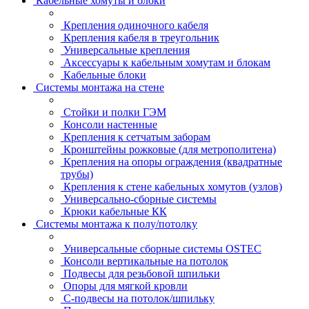
Кабельные хомуты и блоки
Крепления одиночного кабеля
Крепления кабеля в треугольник
Универсальные крепления
Аксессуары к кабельным хомутам и блокам
Кабельные блоки
Системы монтажа на стене
Стойки и полки ГЭМ
Консоли настенные
Крепления к сетчатым заборам
Кронштейны рожковые (для метрополитена)
Крепления на опоры ограждения (квадратные
трубы)
Крепления к стене кабельных хомутов (узлов)
Универсально-сборные системы
Крюки кабельные КК
Системы монтажа к полу/потолку
Универсальные сборные системы OSTEC
Консоли вертикальные на потолок
Подвесы для резьбовой шпильки
Опоры для мягкой кровли
С-подвесы на потолок/шпильку