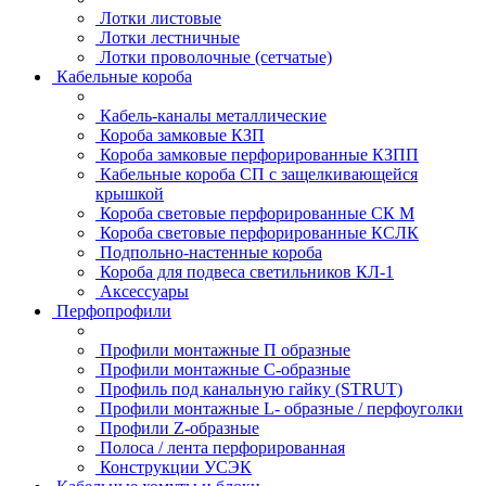
Лотки листовые
Лотки лестничные
Лотки проволочные (сетчатые)
Кабельные короба
Кабель-каналы металлические
Короба замковые КЗП
Короба замковые перфорированные КЗПП
Кабельные короба СП с защелкивающейся
крышкой
Короба световые перфорированные СК М
Короба световые перфорированные КСЛК
Подпольно-настенные короба
Короба для подвеса светильников КЛ-1
Аксессуары
Перфопрофили
Профили монтажные П образные
Профили монтажные C-образные
Профиль под канальную гайку (STRUT)
Профили монтажные L- образные / перфоуголки
Профили Z-образные
Полоса / лента перфорированная
Конструкции УСЭК