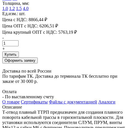
Толщина, мм:
1.0
1.2
1.5
4.0
Ед.изм.: шт.
Цена с НДС:
8866,44 ₽
Цена ОПТ с НДС:
6206,51 ₽
Цена крупный ОПТ с НДС:
5763,19 ₽
-
+
Купить
Оформить заявку
Доставка по всей России
По тарифам ТК. Доставка до терминала ТК бесплатно при
заказе от 30 000 р.
Оплата
- По выставленному счету
О товаре
Сертификаты
Файлы с документацией
Аналоги
Описание
Т-отвод плавный ТТРП предназначен для создания плавного
поворота кабельной трассы в горизонтальной плоскости. Для
установки используются соединители СЛУМ, ПРУМ, винты
М6х12 и гайки М6 с буртиком. Производитель предупреждает