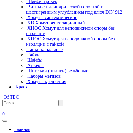
Шайбы гровер
Винты с цилиндрической головкой и
шестигранным углублением под ключ DIN 912
Хомуты сантехнические
ХВ Хомут вентиляционный
ХНОС Хомут для неподвижной опоры без
изоляции
ХНОС Хомут для неподвижной опоры без
изоляции с гайкой
Гайки канальные
Гайки
Шайбы
Анкеры
Шпильки (штанги) резьбовые
Наборы метизов
Хомуты крепления
Краска
OSTEC
0
Главная