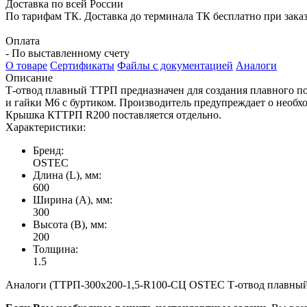
Доставка по всей России
По тарифам ТК. Доставка до терминала ТК бесплатно при заказе
Оплата
- По выставленному счету
О товаре
Сертификаты
Файлы с документацией
Аналоги
Описание
Т-отвод плавный ТТРП предназначен для создания плавного п
и гайки М6 с буртиком. Производитель предупреждает о необ
Крышка КТТРП R200 поставляется отдельно.
Характеристики:
Бренд:
OSTEC
Длина (L), мм:
600
Ширина (А), мм:
300
Высота (В), мм:
200
Толщина:
1.5
Аналоги (ТТРП-300х200-1,5-R100-СЦ OSTEC Т-отвод плавный У