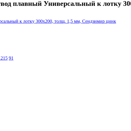
од плавный Универсальный к лотку 300х
1215
91