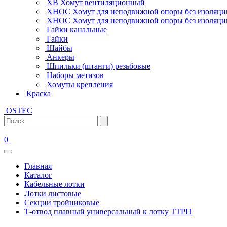
ХВ Хомут вентиляционный
ХНОС Хомут для неподвижной опоры без изоляци
ХНОС Хомут для неподвижной опоры без изоляции
Гайки канальные
Гайки
Шайбы
Анкеры
Шпильки (штанги) резьбовые
Наборы метизов
Хомуты крепления
Краска
OSTEC
0
Главная
Каталог
Кабельные лотки
Лотки листовые
Секции тройниковые
Т-отвод плавный универсальный к лотку ТТРП