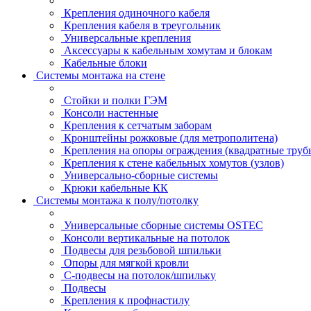
Крепления одиночного кабеля
Крепления кабеля в треугольник
Универсальные крепления
Аксессуары к кабельным хомутам и блокам
Кабельные блоки
Системы монтажа на стене
Стойки и полки ГЭМ
Консоли настенные
Крепления к сетчатым заборам
Кронштейны рожковые (для метрополитена)
Крепления на опоры ограждения (квадратные труб
Крепления к стене кабельных хомутов (узлов)
Универсально-сборные системы
Крюки кабельные КК
Системы монтажа к полу/потолку
Универсальные сборные системы OSTEC
Консоли вертикальные на потолок
Подвесы для резьбовой шпильки
Опоры для мягкой кровли
С-подвесы на потолок/шпильку
Подвесы
Крепления к профнастилу