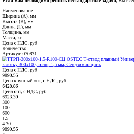
Если Вам необходимо решить нестандартные задачи
, Вы все
Наименование
Ширина (А), мм
Высота (В), мм
Длина (L), мм
Толщина, мм
Масса, кг
Цена с НДС, руб
Количество
Артикул: 070831
к лотку 300х100, толщ. 1,5 мм, Сендзимир цинк
Цена с НДС, руб
9890.55
Цена крупный опт, с НДС, руб
6428.86
Цена опт, с НДС, руб
6923.39
300
100
600
1.5
4.30
9890,55