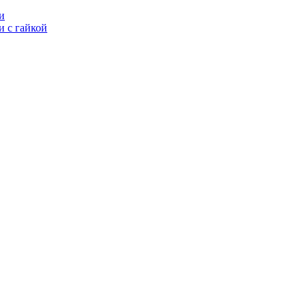
и
 с гайкой