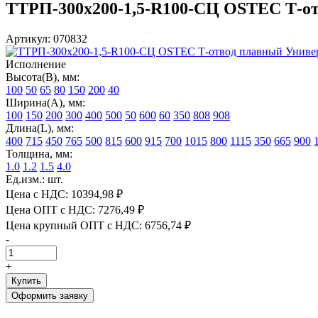
ТТРП-300х200-1,5-R100-СЦ OSTEC Т-отв
Артикул: 070832
Исполнение
Высота(В), мм:
100
50
65
80
150
200
40
Ширина(А), мм:
100
150
200
300
400
500
50
600
60
350
808
908
Длина(L), мм:
400
715
450
765
500
815
600
915
700
1015
800
1115
350
665
900
Толщина, мм:
1.0
1.2
1.5
4.0
Ед.изм.: шт.
Цена с НДС:
10394,98 ₽
Цена ОПТ с НДС:
7276,49 ₽
Цена крупный ОПТ с НДС:
6756,74 ₽
-
+
Купить
Оформить заявку