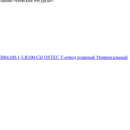
омпанию «Невские Ресурсы».
300х100-1,5-R100-СЦ OSTEC Т-отвод плавный Универсальный