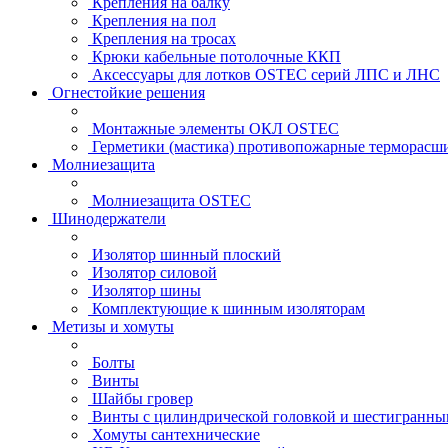
Крепления на балку
Крепления на пол
Крепления на тросах
Крюки кабельные потолочные ККП
Аксессуары для лотков OSTEC серий ЛПС и ЛНС
Огнестойкие решения
Монтажные элементы ОКЛ OSTEC
Герметики (мастика) противопожарные термор
Молниезащита
Молниезащита OSTEC
Шинодержатели
Изолятор шинный плоский
Изолятор силовой
Изолятор шины
Комплектующие к шинным изоляторам
Метизы и хомуты
Болты
Винты
Шайбы гровер
Винты с цилиндрической головкой и шестигранны
Хомуты сантехнические