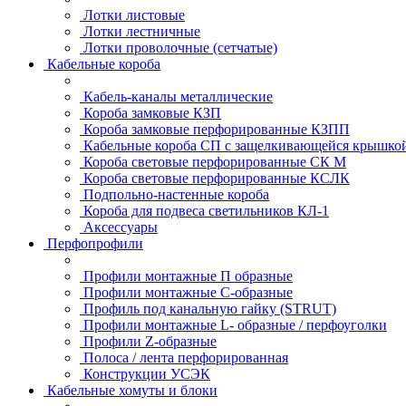
Лотки листовые
Лотки лестничные
Лотки проволочные (сетчатые)
Кабельные короба
Кабель-каналы металлические
Короба замковые КЗП
Короба замковые перфорированные КЗПП
Кабельные короба СП с защелкивающейся крышко
Короба световые перфорированные СК М
Короба световые перфорированные КСЛК
Подпольно-настенные короба
Короба для подвеса светильников КЛ-1
Аксессуары
Перфопрофили
Профили монтажные П образные
Профили монтажные C-образные
Профиль под канальную гайку (STRUT)
Профили монтажные L- образные / перфоуголки
Профили Z-образные
Полоса / лента перфорированная
Конструкции УСЭК
Кабельные хомуты и блоки