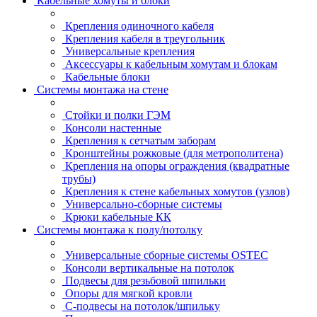
Кабельные хомуты и блоки
Крепления одиночного кабеля
Крепления кабеля в треугольник
Универсальные крепления
Аксессуары к кабельным хомутам и блокам
Кабельные блоки
Системы монтажа на стене
Стойки и полки ГЭМ
Консоли настенные
Крепления к сетчатым заборам
Кронштейны рожковые (для метрополитена)
Крепления на опоры ограждения (квадратные
трубы)
Крепления к стене кабельных хомутов (узлов)
Универсально-сборные системы
Крюки кабельные КК
Системы монтажа к полу/потолку
Универсальные сборные системы OSTEC
Консоли вертикальные на потолок
Подвесы для резьбовой шпильки
Опоры для мягкой кровли
С-подвесы на потолок/шпильку