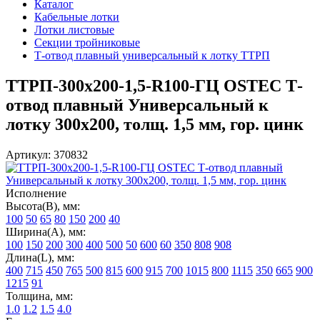
Каталог
Кабельные лотки
Лотки листовые
Секции тройниковые
Т-отвод плавный универсальный к лотку ТТРП
ТТРП-300х200-1,5-R100-ГЦ OSTEC Т-
отвод плавный Универсальный к
лотку 300х200, толщ. 1,5 мм, гор. цинк
Артикул: 370832
Исполнение
Высота(В), мм:
100
50
65
80
150
200
40
Ширина(А), мм:
100
150
200
300
400
500
50
600
60
350
808
908
Длина(L), мм:
400
715
450
765
500
815
600
915
700
1015
800
1115
350
665
900
1215
91
Толщина, мм:
1.0
1.2
1.5
4.0