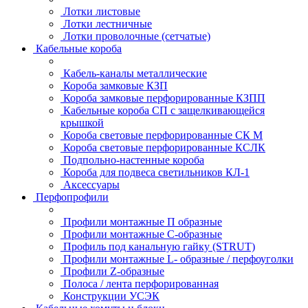
Лотки листовые
Лотки лестничные
Лотки проволочные (сетчатые)
Кабельные короба
Кабель-каналы металлические
Короба замковые КЗП
Короба замковые перфорированные КЗПП
Кабельные короба СП с защелкивающейся
крышкой
Короба световые перфорированные СК М
Короба световые перфорированные КСЛК
Подпольно-настенные короба
Короба для подвеса светильников КЛ-1
Аксессуары
Перфопрофили
Профили монтажные П образные
Профили монтажные C-образные
Профиль под канальную гайку (STRUT)
Профили монтажные L- образные / перфоуголки
Профили Z-образные
Полоса / лента перфорированная
Конструкции УСЭК