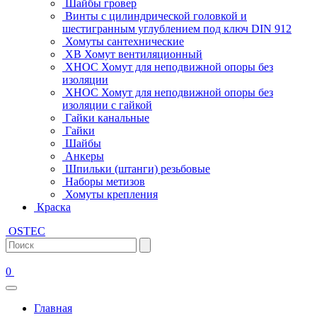
Шайбы гровер
Винты с цилиндрической головкой и
шестигранным углублением под ключ DIN 912
Хомуты сантехнические
ХВ Хомут вентиляционный
ХНОС Хомут для неподвижной опоры без
изоляции
ХНОС Хомут для неподвижной опоры без
изоляции с гайкой
Гайки канальные
Гайки
Шайбы
Анкеры
Шпильки (штанги) резьбовые
Наборы метизов
Хомуты крепления
Краска
OSTEC
0
Главная