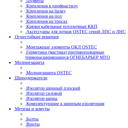
Подвесы
Крепления к профнастилу
Крепления на балку
Крепления на пол
Крепления на тросах
Крюки кабельные потолочные ККП
Аксессуары для лотков OSTEC серий ЛПС и ЛНС
Огнестойкие решения
Монтажные элементы ОКЛ OSTEC
Герметики (мастика) противопожарные
терморасширяющиеся ОГНЕБАРЬЕР МТО
Молниезащита
Молниезащита OSTEC
Шинодержатели
Изолятор шинный плоский
Изолятор силовой
Изолятор шины
Комплектующие к шинным изоляторам
Метизы и хомуты
Болты
Винты