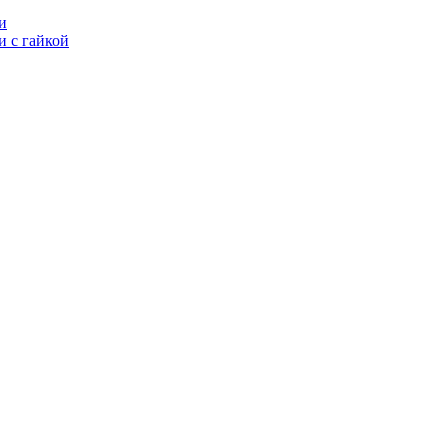
и
 с гайкой