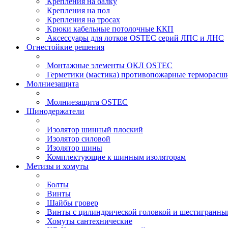
Крепления на балку
Крепления на пол
Крепления на тросах
Крюки кабельные потолочные ККП
Аксессуары для лотков OSTEC серий ЛПС и ЛНС
Огнестойкие решения
Монтажные элементы ОКЛ OSTEC
Герметики (мастика) противопожарные термор
Молниезащита
Молниезащита OSTEC
Шинодержатели
Изолятор шинный плоский
Изолятор силовой
Изолятор шины
Комплектующие к шинным изоляторам
Метизы и хомуты
Болты
Винты
Шайбы гровер
Винты с цилиндрической головкой и шестигранны
Хомуты сантехнические