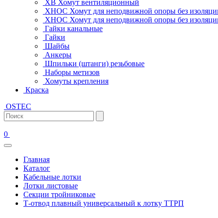
ХВ Хомут вентиляционный
ХНОС Хомут для неподвижной опоры без изоляци
ХНОС Хомут для неподвижной опоры без изоляции
Гайки канальные
Гайки
Шайбы
Анкеры
Шпильки (штанги) резьбовые
Наборы метизов
Хомуты крепления
Краска
OSTEC
0
Главная
Каталог
Кабельные лотки
Лотки листовые
Секции тройниковые
Т-отвод плавный универсальный к лотку ТТРП