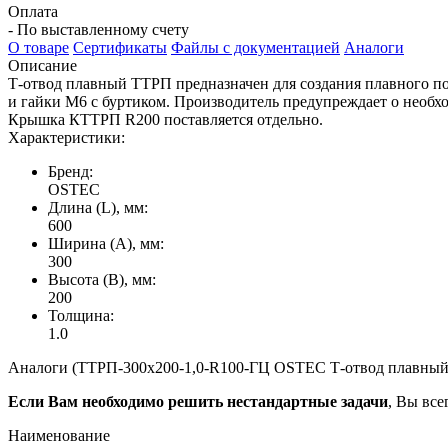
Оплата
- По выставленному счету
О товаре
Сертификаты
Файлы с документацией
Аналоги
Описание
Т-отвод плавный ТТРП предназначен для создания плавного п
и гайки М6 с буртиком. Производитель предупреждает о необ
Крышка КТТРП R200 поставляется отдельно.
Характеристики:
Бренд:
OSTEC
Длина (L), мм:
600
Ширина (А), мм:
300
Высота (В), мм:
200
Толщина:
1.0
Аналоги (ТТРП-300х200-1,0-R100-ГЦ OSTEC Т-отвод плавный У
Если Вам необходимо решить нестандартные задачи
, Вы все
Наименование