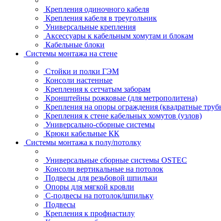
Крепления одиночного кабеля
Крепления кабеля в треугольник
Универсальные крепления
Аксессуары к кабельным хомутам и блокам
Кабельные блоки
Системы монтажа на стене
Стойки и полки ГЭМ
Консоли настенные
Крепления к сетчатым заборам
Кронштейны рожковые (для метрополитена)
Крепления на опоры ограждения (квадратные труб
Крепления к стене кабельных хомутов (узлов)
Универсально-сборные системы
Крюки кабельные КК
Системы монтажа к полу/потолку
Универсальные сборные системы OSTEC
Консоли вертикальные на потолок
Подвесы для резьбовой шпильки
Опоры для мягкой кровли
С-подвесы на потолок/шпильку
Подвесы
Крепления к профнастилу