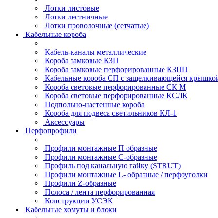
Лотки листовые
Лотки лестничные
Лотки проволочные (сетчатые)
Кабельные короба
Кабель-каналы металлические
Короба замковые КЗП
Короба замковые перфорированные КЗПП
Кабельные короба СП с защелкивающейся крышко
Короба световые перфорированные СК М
Короба световые перфорированные КСЛК
Подпольно-настенные короба
Короба для подвеса светильников КЛ-1
Аксессуары
Перфопрофили
Профили монтажные П образные
Профили монтажные C-образные
Профиль под канальную гайку (STRUT)
Профили монтажные L- образные / перфоуголки
Профили Z-образные
Полоса / лента перфорированная
Конструкции УСЭК
Кабельные хомуты и блоки