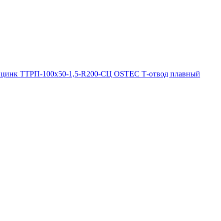
ТТРП-100х50-1,5-R200-СЦ OSTEC Т-отвод плавный