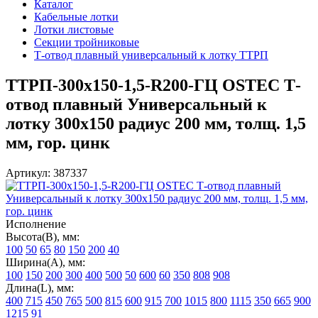
Каталог
Кабельные лотки
Лотки листовые
Секции тройниковые
Т-отвод плавный универсальный к лотку ТТРП
ТТРП-300х150-1,5-R200-ГЦ OSTEC Т-
отвод плавный Универсальный к
лотку 300х150 радиус 200 мм, толщ. 1,5
мм, гор. цинк
Артикул: 387337
Исполнение
Высота(В), мм:
100
50
65
80
150
200
40
Ширина(А), мм:
100
150
200
300
400
500
50
600
60
350
808
908
Длина(L), мм:
400
715
450
765
500
815
600
915
700
1015
800
1115
350
665
900
1215
91