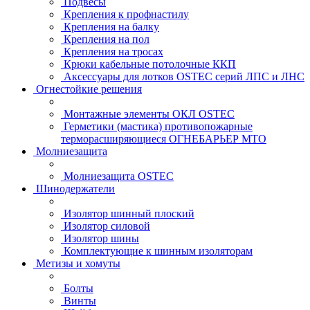
Подвесы
Крепления к профнастилу
Крепления на балку
Крепления на пол
Крепления на тросах
Крюки кабельные потолочные ККП
Аксессуары для лотков OSTEC серий ЛПС и ЛНС
Огнестойкие решения
Монтажные элементы ОКЛ OSTEC
Герметики (мастика) противопожарные
терморасширяющиеся ОГНЕБАРЬЕР МТО
Молниезащита
Молниезащита OSTEC
Шинодержатели
Изолятор шинный плоский
Изолятор силовой
Изолятор шины
Комплектующие к шинным изоляторам
Метизы и хомуты
Болты
Винты