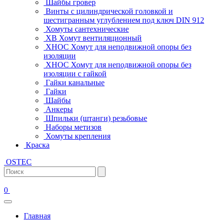
Шайбы гровер
Винты с цилиндрической головкой и
шестигранным углублением под ключ DIN 912
Хомуты сантехнические
ХВ Хомут вентиляционный
ХНОС Хомут для неподвижной опоры без
изоляции
ХНОС Хомут для неподвижной опоры без
изоляции с гайкой
Гайки канальные
Гайки
Шайбы
Анкеры
Шпильки (штанги) резьбовые
Наборы метизов
Хомуты крепления
Краска
OSTEC
0
Главная