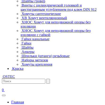
Шайбы гровер
Винты с цилиндрической головкой и
шестигранным углублением под ключ DIN 912
Хомуты сантехнические
ХВ Хомут вентиляционный
ХНОС Хомут для неподвижной опоры без
изоляции
ХНОС Хомут для неподвижной опоры без
изоляции с гайкой
Гайки канальные
Гайки
Шайбы
Анкеры
Шпильки (штанги) резьбовые
Наборы метизов
Хомуты крепления
Краска
OSTEC
0
Главная