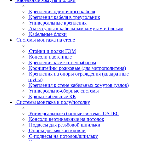
Кабельные хомуты и блоки
Крепления одиночного кабеля
Крепления кабеля в треугольник
Универсальные крепления
Аксессуары к кабельным хомутам и блокам
Кабельные блоки
Системы монтажа на стене
Стойки и полки ГЭМ
Консоли настенные
Крепления к сетчатым заборам
Кронштейны рожковые (для метрополитена)
Крепления на опоры ограждения (квадратные
трубы)
Крепления к стене кабельных хомутов (узлов)
Универсально-сборные системы
Крюки кабельные КК
Системы монтажа к полу/потолку
Универсальные сборные системы OSTEC
Консоли вертикальные на потолок
Подвесы для резьбовой шпильки
Опоры для мягкой кровли
С-подвесы на потолок/шпильку