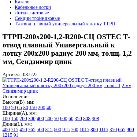
Каталог
Кабельные лотки
Лотки листовые
Секции тройниковые
Т-отвод плавный универсальный к лотку ТТРП
ТТРП-200х200-1,2-R200-СЦ OSTEC Т-
отвод плавный Универсальный к
лотку 200х200 радиус 200 мм, толщ. 1,2
мм, Сендзимир цинк
Артикул: 087222
Исполнение
Высота(В), мм:
100
50
65
80
150
200
40
Ширина(А), мм:
100
150
200
300
400
500
50
600
60
350
808
908
Длина(L), мм:
400
715
450
765
500
815
600
915
700
1015
800
1115
350
665
900
1215
91