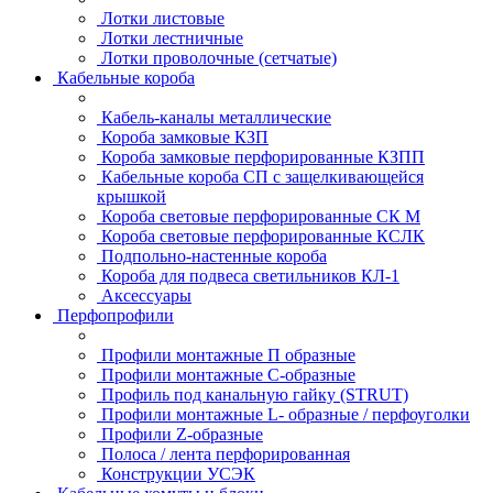
Лотки листовые
Лотки лестничные
Лотки проволочные (сетчатые)
Кабельные короба
Кабель-каналы металлические
Короба замковые КЗП
Короба замковые перфорированные КЗПП
Кабельные короба СП с защелкивающейся
крышкой
Короба световые перфорированные СК М
Короба световые перфорированные КСЛК
Подпольно-настенные короба
Короба для подвеса светильников КЛ-1
Аксессуары
Перфопрофили
Профили монтажные П образные
Профили монтажные C-образные
Профиль под канальную гайку (STRUT)
Профили монтажные L- образные / перфоуголки
Профили Z-образные
Полоса / лента перфорированная
Конструкции УСЭК