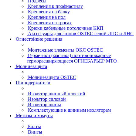
Подвесы
Крепления к профнастилу
Крепления на балку
Крепления на пол
Крепления на тросах
Крюки кабельные потолочные ККП
Аксессуары для лотков OSTEC серий ЛПС и ЛНС
Огнестойкие решения
Монтажные элементы ОКЛ OSTEC
Герметики (мастика) противопожарные
терморасширяющиеся ОГНЕБАРЬЕР МТО
Молниезащита
Молниезащита OSTEC
Шинодержатели
Изолятор шинный плоский
Изолятор силовой
Изолятор шины
Комплектующие к шинным изоляторам
Метизы и хомуты
Болты
Винты