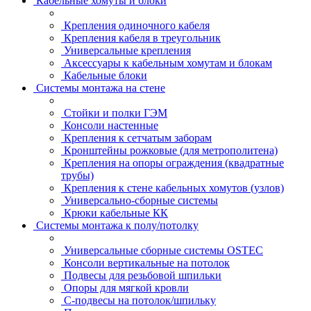
Кабельные хомуты и блоки
Крепления одиночного кабеля
Крепления кабеля в треугольник
Универсальные крепления
Аксессуары к кабельным хомутам и блокам
Кабельные блоки
Системы монтажа на стене
Стойки и полки ГЭМ
Консоли настенные
Крепления к сетчатым заборам
Кронштейны рожковые (для метрополитена)
Крепления на опоры ограждения (квадратные
трубы)
Крепления к стене кабельных хомутов (узлов)
Универсально-сборные системы
Крюки кабельные КК
Системы монтажа к полу/потолку
Универсальные сборные системы OSTEC
Консоли вертикальные на потолок
Подвесы для резьбовой шпильки
Опоры для мягкой кровли
С-подвесы на потолок/шпильку