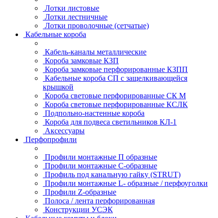
Лотки листовые
Лотки лестничные
Лотки проволочные (сетчатые)
Кабельные короба
Кабель-каналы металлические
Короба замковые КЗП
Короба замковые перфорированные КЗПП
Кабельные короба СП с защелкивающейся
крышкой
Короба световые перфорированные СК М
Короба световые перфорированные КСЛК
Подпольно-настенные короба
Короба для подвеса светильников КЛ-1
Аксессуары
Перфопрофили
Профили монтажные П образные
Профили монтажные C-образные
Профиль под канальную гайку (STRUT)
Профили монтажные L- образные / перфоуголки
Профили Z-образные
Полоса / лента перфорированная
Конструкции УСЭК