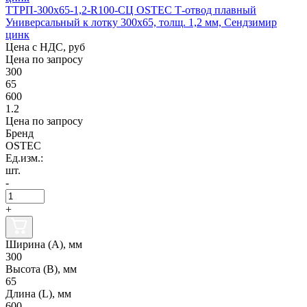
ТТРП-300х65-1,2-R100-СЦ OSTEC Т-отвод плавный
Универсальный к лотку 300х65, толщ. 1,2 мм, Сендзимир
цинк
Цена с НДС, руб
Цена по запросу
300
65
600
1.2
Цена по запросу
Бренд
OSTEC
Ед.изм.:
шт.
-
+
Ширина (А), мм
300
Высота (В), мм
65
Длина (L), мм
600