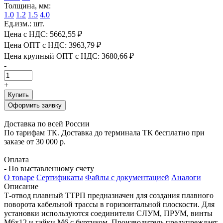
Толщина, мм:
1.0
1.2
1.5
4.0
Ед.изм.: шт.
Цена с НДС:
5662,55 ₽
Цена ОПТ с НДС:
3963,79 ₽
Цена крупный ОПТ с НДС:
3680,66 ₽
-
+
Купить
Оформить заявку
Доставка по всей России
По тарифам ТК. Доставка до терминала ТК бесплатно при
заказе от 30 000 р.
Оплата
- По выставленному счету
О товаре
Сертификаты
Файлы с документацией
Аналоги
Описание
Т-отвод плавный ТТРП предназначен для создания плавного
поворота кабельной трассы в горизонтальной плоскости. Для
установки используются соединители СЛУМ, ПРУМ, винты
М6х12 и гайки М6 с буртиком. Производитель предупреждает