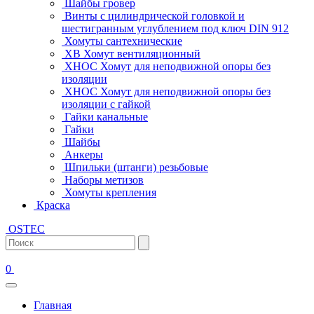
Шайбы гровер
Винты с цилиндрической головкой и
шестигранным углублением под ключ DIN 912
Хомуты сантехнические
ХВ Хомут вентиляционный
ХНОС Хомут для неподвижной опоры без
изоляции
ХНОС Хомут для неподвижной опоры без
изоляции с гайкой
Гайки канальные
Гайки
Шайбы
Анкеры
Шпильки (штанги) резьбовые
Наборы метизов
Хомуты крепления
Краска
OSTEC
0
Главная