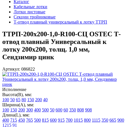
Каталог
Кабельные лотки
Лотки листовые
Секции тройниковые
Т-отвод плавный универсальный к лотку ТТРП
ТТРП-200х200-1,0-R100-СЦ OSTEC Т-
отвод плавный Универсальный к
лотку 200х200, толщ. 1,0 мм,
Сендзимир цинк
Артикул: 086822
Исполнение
Высота(В), мм:
100
50
65
80
150
200
40
Ширина(А), мм:
100
150
200
300
400
500
50
600
60
350
808
908
Длина(L), мм:
400
715
450
765
500
815
600
915
700
1015
800
1115
350
665
900
1215
91