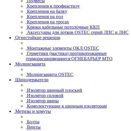
Подвесы
Крепления к профнастилу
Крепления на балку
Крепления на пол
Крепления на тросах
Крюки кабельные потолочные ККП
Аксессуары для лотков OSTEC серий ЛПС и ЛНС
Огнестойкие решения
Монтажные элементы ОКЛ OSTEC
Герметики (мастика) противопожарные
терморасширяющиеся ОГНЕБАРЬЕР МТО
Молниезащита
Молниезащита OSTEC
Шинодержатели
Изолятор шинный плоский
Изолятор силовой
Изолятор шины
Комплектующие к шинным изоляторам
Метизы и хомуты
Болты
Винты