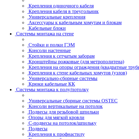
Крепления одиночного кабеля
Крепления кабеля в треугольник
Универсальные крепления
Аксессуары к кабельным хомутам и блокам
Кабельные блоки
Системы монтажа на стене
Стойки и полки ГЭМ
Консоли настенные
Крепления к сетчатым заборам
Кронштейны рожковые (для метрополитена)
Крепления на опоры ограждения (квадратные труб
Крепления к стене кабельных хомутов (узлов)
Универсально-сборные системы
Крюки кабельные КК
Системы монтажа к полу/потолку
Универсальные сборные системы OSTEC
Консоли вертикальные на потолок
Подвесы для резьбовой шпильки
Опоры для мягкой кровли
С-подвесы на потолок/шпильку
Подвесы
Крепления к профнастилу