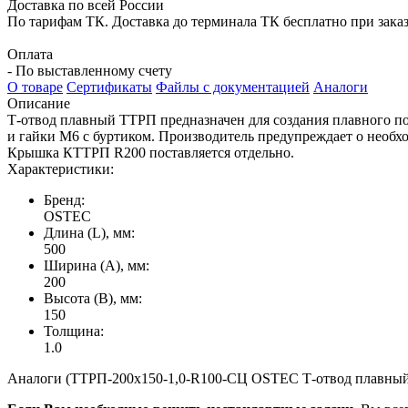
Доставка по всей России
По тарифам ТК. Доставка до терминала ТК бесплатно при заказе
Оплата
- По выставленному счету
О товаре
Сертификаты
Файлы с документацией
Аналоги
Описание
Т-отвод плавный ТТРП предназначен для создания плавного п
и гайки М6 с буртиком. Производитель предупреждает о необ
Крышка КТТРП R200 поставляется отдельно.
Характеристики:
Бренд:
OSTEC
Длина (L), мм:
500
Ширина (А), мм:
200
Высота (В), мм:
150
Толщина:
1.0
Аналоги (ТТРП-200х150-1,0-R100-СЦ OSTEC Т-отвод плавный У