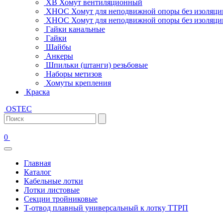
ХВ Хомут вентиляционный
ХНОС Хомут для неподвижной опоры без изоляци
ХНОС Хомут для неподвижной опоры без изоляции
Гайки канальные
Гайки
Шайбы
Анкеры
Шпильки (штанги) резьбовые
Наборы метизов
Хомуты крепления
Краска
OSTEC
0
Главная
Каталог
Кабельные лотки
Лотки листовые
Секции тройниковые
Т-отвод плавный универсальный к лотку ТТРП