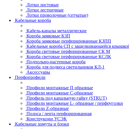
Лотки листовые
Лотки лестничные
Лотки проволочные (сетчатые)
Кабельные короба
Кабель-каналы металлические
Короба замковые КЗП
Короба замковые перфорированные КЗПП
Кабельные короба СП с защелкивающейся крышко
Короба световые перфорированные СК М
Короба световые перфорированные КСЛК
Подпольно-настенные короба
Короба для подвеса светильников КЛ-1
Аксессуары
Перфопрофили
Профили монтажные П образные
Профили монтажные C-образные
Профиль под канальную гайку (STRUT)
Профили монтажные L- образные / перфоуголки
Профили Z-образные
Полоса / лента перфорированная
Конструкции УСЭК
Кабельные хомуты и блоки