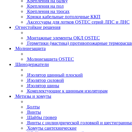
Крепления на балку
Крепления на пол
Крепления на тросах
Крюки кабельные потолочные ККП
Аксессуары для лотков OSTEC серий ЛПС и ЛНС
Огнестойкие решения
Монтажные элементы ОКЛ OSTEC
Герметики (мастика) противопожарные термор
Молниезащита
Молниезащита OSTEC
Шинодержатели
Изолятор шинный плоский
Изолятор силовой
Изолятор шины
Комплектующие к шинным изоляторам
Метизы и хомуты
Болты
Винты
Шайбы гровер
Винты с цилиндрической головкой и шестигранны
Хомуты сантехнические