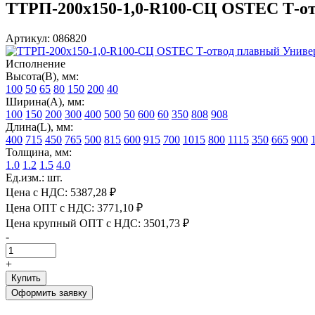
ТТРП-200х150-1,0-R100-СЦ OSTEC Т-отв
Артикул: 086820
Исполнение
Высота(В), мм:
100
50
65
80
150
200
40
Ширина(А), мм:
100
150
200
300
400
500
50
600
60
350
808
908
Длина(L), мм:
400
715
450
765
500
815
600
915
700
1015
800
1115
350
665
900
Толщина, мм:
1.0
1.2
1.5
4.0
Ед.изм.: шт.
Цена с НДС:
5387,28 ₽
Цена ОПТ с НДС:
3771,10 ₽
Цена крупный ОПТ с НДС:
3501,73 ₽
-
+
Купить
Оформить заявку