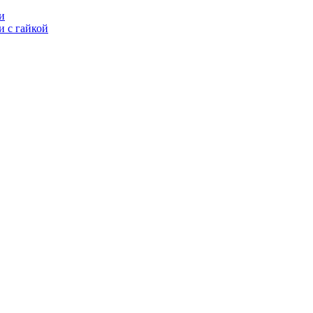
и
 с гайкой