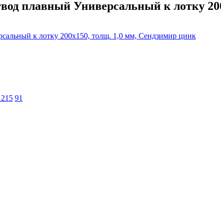
од плавный Универсальный к лотку 200х
1215
91