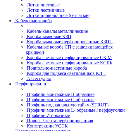
Лотки листовые
Лотки лестничные
Лотки проволочные (сетчатые)
Кабельные короба
Кабель-каналы металлические
Короба замковые КЗП
Короба замковые перфорированные КЗПП
Кабельные короба СП с защелкивающейся
крышкой
Короба световые перфорированные СК М
Короба световые перфорированные КСЛК
Подпольно-настенные короба
Короба для подвеса светильников КЛ-1
Аксессуары
Перфопрофили
Профили монтажные П образные
Профили монтажные C-образные
Профиль под канальную гайку (STRUT)
Профили монтажные L- образные / перфоуголки
Профили Z-образные
Полоса / лента перфорированная
Конструкции УСЭК