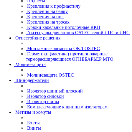
Подвесы
Крепления к профнастилу
Крепления на балку
Крепления на пол
Крепления на тросах
Крюки кабельные потолочные ККП
Аксессуары для лотков OSTEC серий ЛПС и ЛНС
Огнестойкие решения
Монтажные элементы ОКЛ OSTEC
Герметики (мастика) противопожарные
терморасширяющиеся ОГНЕБАРЬЕР МТО
Молниезащита
Молниезащита OSTEC
Шинодержатели
Изолятор шинный плоский
Изолятор силовой
Изолятор шины
Комплектующие к шинным изоляторам
Метизы и хомуты
Болты
Винты