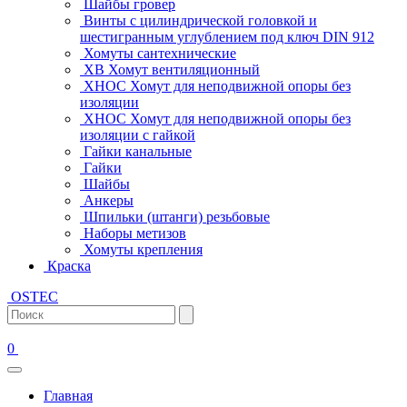
Шайбы гровер
Винты с цилиндрической головкой и
шестигранным углублением под ключ DIN 912
Хомуты сантехнические
ХВ Хомут вентиляционный
ХНОС Хомут для неподвижной опоры без
изоляции
ХНОС Хомут для неподвижной опоры без
изоляции с гайкой
Гайки канальные
Гайки
Шайбы
Анкеры
Шпильки (штанги) резьбовые
Наборы метизов
Хомуты крепления
Краска
OSTEC
0
Главная