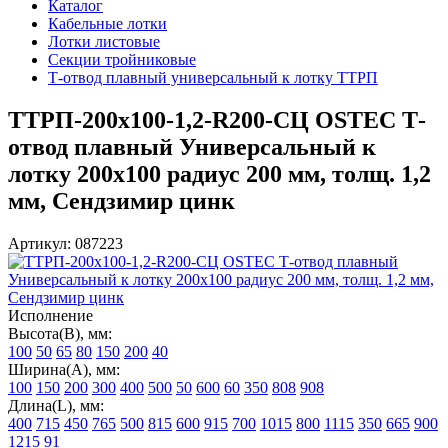
Каталог
Кабельные лотки
Лотки листовые
Секции тройниковые
Т-отвод плавный универсальный к лотку ТТРП
ТТРП-200х100-1,2-R200-СЦ OSTEC Т-
отвод плавный Универсальный к
лотку 200х100 радиус 200 мм, толщ. 1,2
мм, Сендзимир цинк
Артикул: 087223
Исполнение
Высота(В), мм:
100
50
65
80
150
200
40
Ширина(А), мм:
100
150
200
300
400
500
50
600
60
350
808
908
Длина(L), мм:
400
715
450
765
500
815
600
915
700
1015
800
1115
350
665
900
1215
91