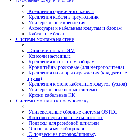
Кабельные хомуты и блоки
Крепления одиночного кабеля
Крепления кабеля в треугольник
Универсальные крепления
Аксессуары к кабельным хомутам и блокам
Кабельные блоки
Системы монтажа на стене
Стойки и полки ГЭМ
Консоли настенные
Крепления к сетчатым заборам
Кронштейны рожковые (для метрополитена)
Крепления на опоры ограждения (квадратные
трубы)
Крепления к стене кабельных хомутов (узлов)
Универсально-сборные системы
Крюки кабельные КК
Системы монтажа к полу/потолку
Универсальные сборные системы OSTEC
Консоли вертикальные на потолок
Подвесы для резьбовой шпильки
Опоры для мягкой кровли
С-подвесы на потолок/шпильку