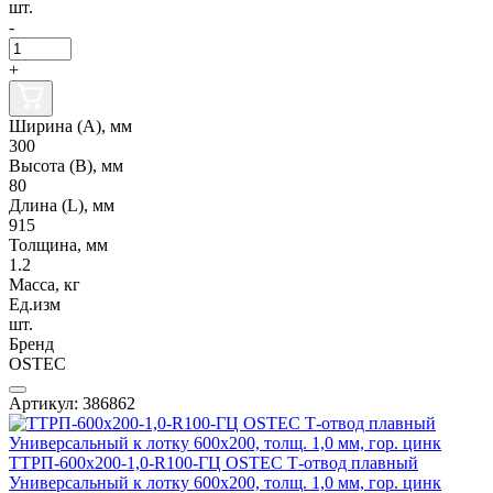
шт.
-
+
Ширина (А), мм
300
Высота (В), мм
80
Длина (L), мм
915
Толщина, мм
1.2
Масса, кг
Ед.изм
шт.
Бренд
OSTEC
Артикул: 386862
ТТРП-600х200-1,0-R100-ГЦ OSTEC Т-отвод плавный
Универсальный к лотку 600х200, толщ. 1,0 мм, гор. цинк