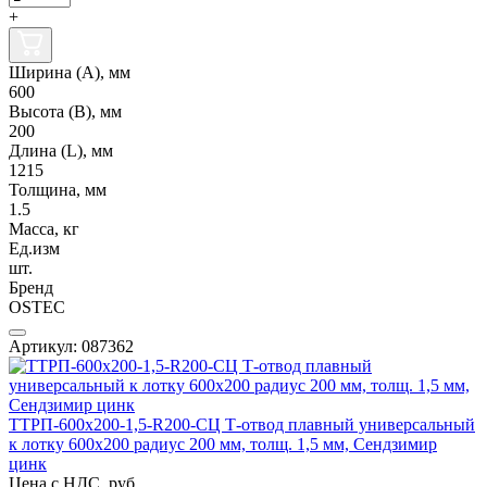
+
Ширина (А), мм
600
Высота (В), мм
200
Длина (L), мм
1215
Толщина, мм
1.5
Масса, кг
Ед.изм
шт.
Бренд
OSTEC
Артикул: 087362
ТТРП-600х200-1,5-R200-СЦ Т-отвод плавный универсальный
к лотку 600х200 радиус 200 мм, толщ. 1,5 мм, Сендзимир
цинк
Цена с НДС, руб