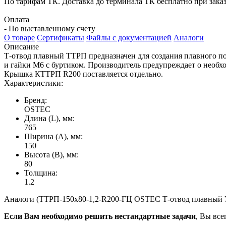
По тарифам ТК. Доставка до терминала ТК бесплатно при заказе
Оплата
- По выставленному счету
О товаре
Сертификаты
Файлы с документацией
Аналоги
Описание
Т-отвод плавный ТТРП предназначен для создания плавного п
и гайки М6 с буртиком. Производитель предупреждает о необ
Крышка КТТРП R200 поставляется отдельно.
Характеристики:
Бренд:
OSTEC
Длина (L), мм:
765
Ширина (А), мм:
150
Высота (В), мм:
80
Толщина:
1.2
Аналоги (ТТРП-150х80-1,2-R200-ГЦ OSTEC Т-отвод плавный Уни
Если Вам необходимо решить нестандартные задачи
, Вы все