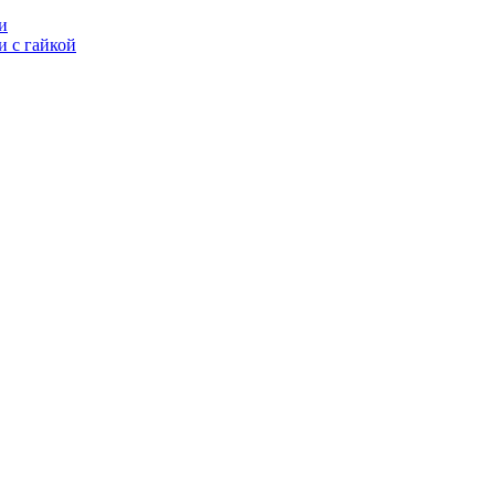
и
 с гайкой