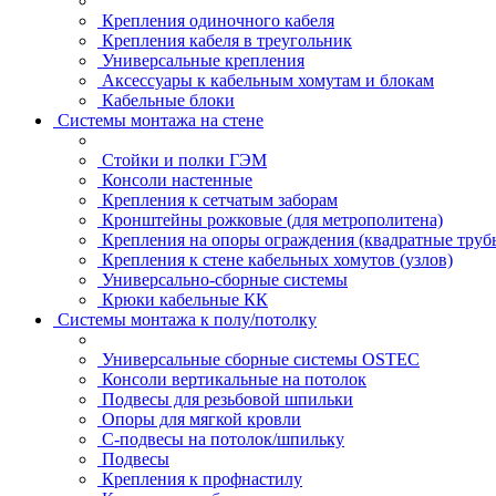
Крепления одиночного кабеля
Крепления кабеля в треугольник
Универсальные крепления
Аксессуары к кабельным хомутам и блокам
Кабельные блоки
Системы монтажа на стене
Стойки и полки ГЭМ
Консоли настенные
Крепления к сетчатым заборам
Кронштейны рожковые (для метрополитена)
Крепления на опоры ограждения (квадратные труб
Крепления к стене кабельных хомутов (узлов)
Универсально-сборные системы
Крюки кабельные КК
Системы монтажа к полу/потолку
Универсальные сборные системы OSTEC
Консоли вертикальные на потолок
Подвесы для резьбовой шпильки
Опоры для мягкой кровли
С-подвесы на потолок/шпильку
Подвесы
Крепления к профнастилу