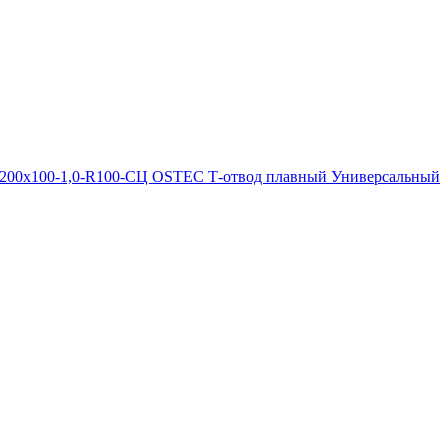
200х100-1,0-R100-СЦ OSTEC Т-отвод плавный Универсальный