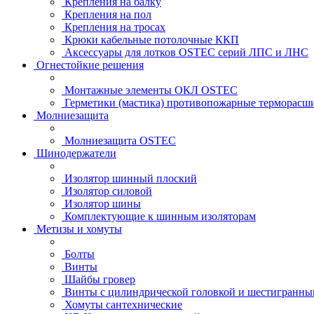
Крепления на балку
Крепления на пол
Крепления на тросах
Крюки кабельные потолочные ККП
Аксессуары для лотков OSTEC серий ЛПС и ЛНС
Огнестойкие решения
Монтажные элементы ОКЛ OSTEC
Герметики (мастика) противопожарные термор
Молниезащита
Молниезащита OSTEC
Шинодержатели
Изолятор шинный плоский
Изолятор силовой
Изолятор шины
Комплектующие к шинным изоляторам
Метизы и хомуты
Болты
Винты
Шайбы гровер
Винты с цилиндрической головкой и шестигранны
Хомуты сантехнические