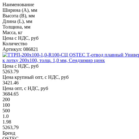
Наименование
Ширина (А), мм
Высота (В), мм
Длина (L), мм
Толщина, мм
Масса, кг
Цена с НДС, руб
Количество
Артикул: 086821
к лотку 200х100, толщ. 1,0 мм, Сендзимир цинк
Цена с НДС, руб
5263.79
Цена крупный опт, с НДС, руб
3421.46
Цена опт, с НДС, руб
3684.65
200
100
500
1.0
1.98
5263,79
Бренд
OSTEC