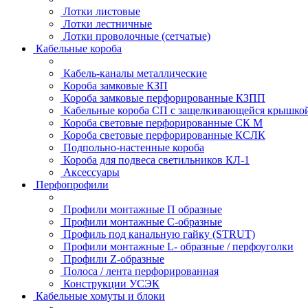
Лотки листовые
Лотки лестничные
Лотки проволочные (сетчатые)
Кабельные короба
Кабель-каналы металлические
Короба замковые КЗП
Короба замковые перфорированные КЗПП
Кабельные короба СП с защелкивающейся крышко
Короба световые перфорированные СК М
Короба световые перфорированные КСЛК
Подпольно-настенные короба
Короба для подвеса светильников КЛ-1
Аксессуары
Перфопрофили
Профили монтажные П образные
Профили монтажные C-образные
Профиль под канальную гайку (STRUT)
Профили монтажные L- образные / перфоуголки
Профили Z-образные
Полоса / лента перфорированная
Конструкции УСЭК
Кабельные хомуты и блоки