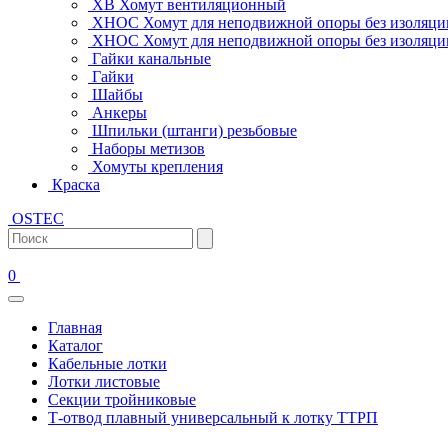
ХВ Хомут вентиляционный
ХНОС Хомут для неподвижной опоры без изоляци
ХНОС Хомут для неподвижной опоры без изоляции
Гайки канальные
Гайки
Шайбы
Анкеры
Шпильки (штанги) резьбовые
Наборы метизов
Хомуты крепления
Краска
OSTEC
0
Главная
Каталог
Кабельные лотки
Лотки листовые
Секции тройниковые
Т-отвод плавный универсальный к лотку ТТРП