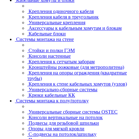
Кабельные хомуты и блоки
Крепления одиночного кабеля
Крепления кабеля в треугольник
Универсальные крепления
Аксессуары к кабельным хомутам и блокам
Кабельные блоки
Системы монтажа на стене
Стойки и полки ГЭМ
Консоли настенные
Крепления к сетчатым заборам
Кронштейны рожковые (для метрополитена)
Крепления на опоры ограждения (квадратные
трубы)
Крепления к стене кабельных хомутов (узлов)
Универсально-сборные системы
Крюки кабельные КК
Системы монтажа к полу/потолку
Универсальные сборные системы OSTEC
Консоли вертикальные на потолок
Подвесы для резьбовой шпильки
Опоры для мягкой кровли
С-подвесы на потолок/шпильку