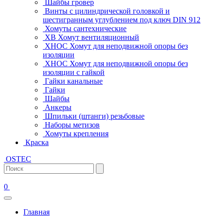
Шайбы гровер
Винты с цилиндрической головкой и
шестигранным углублением под ключ DIN 912
Хомуты сантехнические
ХВ Хомут вентиляционный
ХНОС Хомут для неподвижной опоры без
изоляции
ХНОС Хомут для неподвижной опоры без
изоляции с гайкой
Гайки канальные
Гайки
Шайбы
Анкеры
Шпильки (штанги) резьбовые
Наборы метизов
Хомуты крепления
Краска
OSTEC
0
Главная