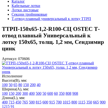
Каталог
Кабельные лотки
Лотки листовые
Секции тройниковые
Т-отвод плавный универсальный к лотку ТТРП
ТТРП-150х65-1,2-R100-СЦ OSTEC Т-
отвод плавный Универсальный к
лотку 150х65, толщ. 1,2 мм, Сендзимир
цинк
Артикул: 070606
Исполнение
Высота(В), мм:
100
50
65
80
150
200
40
Ширина(А), мм:
100
150
200
300
400
500
50
600
60
350
808
908
Длина(L), мм:
400
715
450
765
500
815
600
915
700
1015
800
1115
350
665
900
1215
91