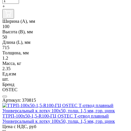
+
Ширина (А), мм
100
Высота (В), мм
50
Длина (L), мм
715
Толщина, мм
1.2
Масса, кг
2.35
Ед.изм
шт.
Бренд
OSTEC
Артикул: 370815
ТТРП-100х50-1,5-R100-ГЦ OSTEC Т-отвод плавный
Универсальный к лотку 100х50, толщ. 1,5 мм, гор. цинк
Цена с НДС, руб