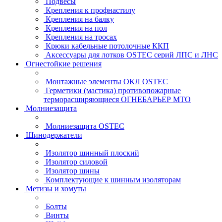
Подвесы
Крепления к профнастилу
Крепления на балку
Крепления на пол
Крепления на тросах
Крюки кабельные потолочные ККП
Аксессуары для лотков OSTEC серий ЛПС и ЛНС
Огнестойкие решения
Монтажные элементы ОКЛ OSTEC
Герметики (мастика) противопожарные
терморасширяющиеся ОГНЕБАРЬЕР МТО
Молниезащита
Молниезащита OSTEC
Шинодержатели
Изолятор шинный плоский
Изолятор силовой
Изолятор шины
Комплектующие к шинным изоляторам
Метизы и хомуты
Болты
Винты