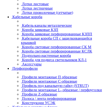
Лотки листовые
Лотки лестничные
Лотки проволочные (сетчатые)
Кабельные короба
Кабель-каналы металлические
Короба замковые КЗП
Короба замковые перфорированные КЗПП
Кабельные короба СП с защелкивающейся
крышкой
Короба световые перфорированные СК М
Короба световые перфорированные КСЛК
Подпольно-настенные короба
Короба для подвеса светильников КЛ-1
Аксессуары
Перфопрофили
Профили монтажные П образные
Профили монтажные C-образные
Профиль под канальную гайку (STRUT)
Профили монтажные L- образные / перфоуголки
Профили Z-образные
Полоса / лента перфорированная
Конструкции УСЭК