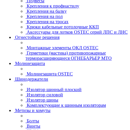
Подвесы
Крепления к профнастилу
Крепления на балку
Крепления на пол
Крепления на тросах
Крюки кабельные потолочные ККП
Аксессуары для лотков OSTEC серий ЛПС и ЛНС
Огнестойкие решения
Монтажные элементы ОКЛ OSTEC
Герметики (мастика) противопожарные
терморасширяющиеся ОГНЕБАРЬЕР МТО
Молниезащита
Молниезащита OSTEC
Шинодержатели
Изолятор шинный плоский
Изолятор силовой
Изолятор шины
Комплектующие к шинным изоляторам
Метизы и хомуты
Болты
Винты