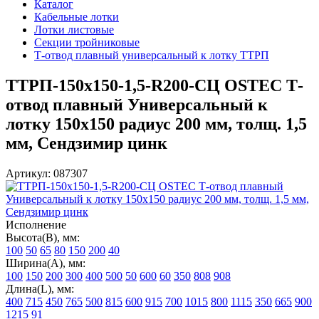
Каталог
Кабельные лотки
Лотки листовые
Секции тройниковые
Т-отвод плавный универсальный к лотку ТТРП
ТТРП-150х150-1,5-R200-СЦ OSTEC Т-
отвод плавный Универсальный к
лотку 150х150 радиус 200 мм, толщ. 1,5
мм, Сендзимир цинк
Артикул: 087307
Исполнение
Высота(В), мм:
100
50
65
80
150
200
40
Ширина(А), мм:
100
150
200
300
400
500
50
600
60
350
808
908
Длина(L), мм:
400
715
450
765
500
815
600
915
700
1015
800
1115
350
665
900
1215
91