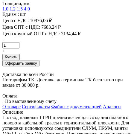
Толщина, мм:
1.0
1.2
1.5
4.0
Ед.изм.: шт.
Цена с НДС:
10976,06 ₽
Цена ОПТ с НДС:
7683,24 ₽
Цена крупный ОПТ с НДС:
7134,44 ₽
-
+
Купить
Оформить заявку
Доставка по всей России
По тарифам ТК. Доставка до терминала ТК бесплатно при
заказе от 30 000 р.
Оплата
- По выставленному счету
О товаре
Сертификаты
Файлы с документацией
Аналоги
Описание
Т-отвод плавный ТТРП предназначен для создания плавного
поворота кабельной трассы в горизонтальной плоскости. Для
установки используются соединители СЛУМ, ПРУМ, винты
М6х12 и гайки М6 с буртиком. Производитель предупреждает