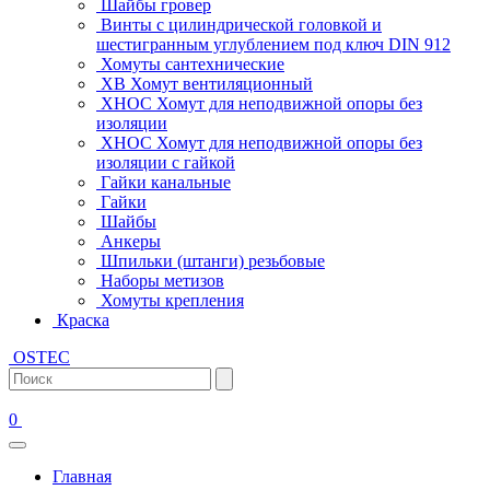
Шайбы гровер
Винты с цилиндрической головкой и
шестигранным углублением под ключ DIN 912
Хомуты сантехнические
ХВ Хомут вентиляционный
ХНОС Хомут для неподвижной опоры без
изоляции
ХНОС Хомут для неподвижной опоры без
изоляции с гайкой
Гайки канальные
Гайки
Шайбы
Анкеры
Шпильки (штанги) резьбовые
Наборы метизов
Хомуты крепления
Краска
OSTEC
0
Главная