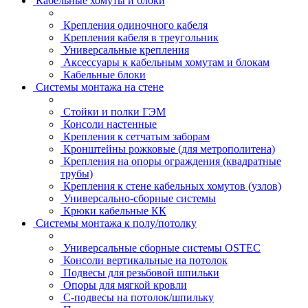
Кабельные хомуты и блоки
Крепления одиночного кабеля
Крепления кабеля в треугольник
Универсальные крепления
Аксессуары к кабельным хомутам и блокам
Кабельные блоки
Системы монтажа на стене
Стойки и полки ГЭМ
Консоли настенные
Крепления к сетчатым заборам
Кронштейны рожковые (для метрополитена)
Крепления на опоры ограждения (квадратные
трубы)
Крепления к стене кабельных хомутов (узлов)
Универсально-сборные системы
Крюки кабельные КК
Системы монтажа к полу/потолку
Универсальные сборные системы OSTEC
Консоли вертикальные на потолок
Подвесы для резьбовой шпильки
Опоры для мягкой кровли
С-подвесы на потолок/шпильку