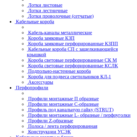
Лотки листовые
Лотки лестничные
Лотки проволочные (сетчатые)
Кабельные короба
Кабель-каналы металлические
Короба замковые КЗП
Короба замковые перфорированные КЗПП
Кабельные короба СП с защелкивающейся
крышкой
Короба световые перфорированные СК М
Короба световые перфорированные КСЛК
Подпольно-настенные короба
Короба для подвеса светильников КЛ-1
Аксессуары
Перфопрофили
Профили монтажные П образные
Профили монтажные C-образные
Профиль под канальную гайку (STRUT)
Профили монтажные L- образные / перфоуголки
Профили Z-образные
Полоса / лента перфорированная
Конструкции УСЭК