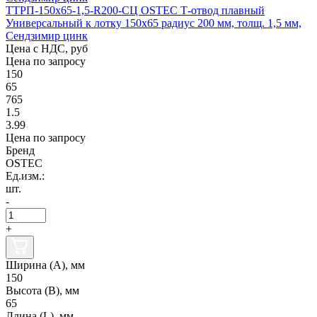
ТТРП-150х65-1,5-R200-СЦ OSTEC Т-отвод плавный
Универсальный к лотку 150х65 радиус 200 мм, толщ. 1,5 мм,
Сендзимир цинк
Цена с НДС, руб
Цена по запросу
150
65
765
1.5
3.99
Цена по запросу
Бренд
OSTEC
Ед.изм.:
шт.
-
+
Ширина (А), мм
150
Высота (В), мм
65
Длина (L), мм