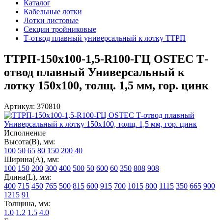
Каталог
Кабельные лотки
Лотки листовые
Секции тройниковые
Т-отвод плавный универсальный к лотку ТТРП
ТТРП-150х100-1,5-R100-ГЦ OSTEC Т-
отвод плавный Универсальный к
лотку 150х100, толщ. 1,5 мм, гор. цинк
Артикул: 370810
Исполнение
Высота(В), мм:
100
50
65
80
150
200
40
Ширина(А), мм:
100
150
200
300
400
500
50
600
60
350
808
908
Длина(L), мм:
400
715
450
765
500
815
600
915
700
1015
800
1115
350
665
900
1215
91
Толщина, мм:
1.0
1.2
1.5
4.0