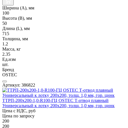
Ширина (А), мм
100
Высота (В), мм
50
Длина (L), мм
715
Толщина, мм
1.2
Масса, кг
2.35
Ед.изм
шт.
Бренд
OSTEC
Артикул: 386822
ТТРП-200х200-1,0-R100-ГЦ OSTEC Т-отвод плавный
Универсальный к лотку 200х200, толщ. 1,0 мм, гор. цинк
Цена с НДС, руб
Цена по запросу
200
200