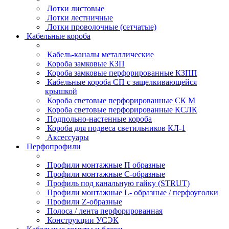
Лотки листовые
Лотки лестничные
Лотки проволочные (сетчатые)
Кабельные короба
Кабель-каналы металлические
Короба замковые КЗП
Короба замковые перфорированные КЗПП
Кабельные короба СП с защелкивающейся
крышкой
Короба световые перфорированные СК М
Короба световые перфорированные КСЛК
Подпольно-настенные короба
Короба для подвеса светильников КЛ-1
Аксессуары
Перфопрофили
Профили монтажные П образные
Профили монтажные C-образные
Профиль под канальную гайку (STRUT)
Профили монтажные L- образные / перфоуголки
Профили Z-образные
Полоса / лента перфорированная
Конструкции УСЭК