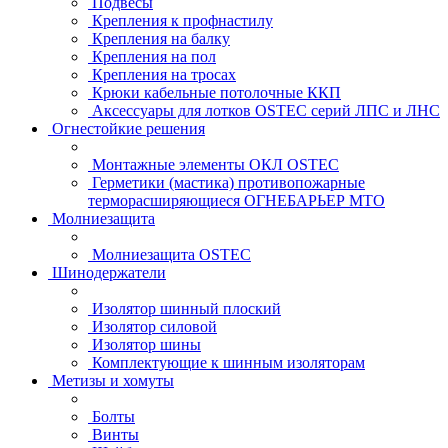
Подвесы
Крепления к профнастилу
Крепления на балку
Крепления на пол
Крепления на тросах
Крюки кабельные потолочные ККП
Аксессуары для лотков OSTEC серий ЛПС и ЛНС
Огнестойкие решения
Монтажные элементы ОКЛ OSTEC
Герметики (мастика) противопожарные
терморасширяющиеся ОГНЕБАРЬЕР МТО
Молниезащита
Молниезащита OSTEC
Шинодержатели
Изолятор шинный плоский
Изолятор силовой
Изолятор шины
Комплектующие к шинным изоляторам
Метизы и хомуты
Болты
Винты