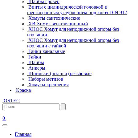
Шайбы гровер
Винты с цилиндрической головкой и
шестигранным углублением под ключ DIN 912
Хомуты сантехнические
ХВ Хомут вентиляционный
ХНОС Хомут для неподвижной опоры без
изоляции
ХНОС Хомут для неподвижной опоры без
изоляции с гайкой
Гайки канальные
Гайки
Шайбы
Анкеры
Шпильки (штанги) резьбовые
Наборы метизов
Хомуты крепления
Краска
OSTEC
0
Главная