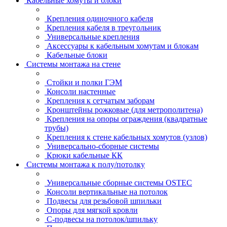
Кабельные хомуты и блоки
Крепления одиночного кабеля
Крепления кабеля в треугольник
Универсальные крепления
Аксессуары к кабельным хомутам и блокам
Кабельные блоки
Системы монтажа на стене
Стойки и полки ГЭМ
Консоли настенные
Крепления к сетчатым заборам
Кронштейны рожковые (для метрополитена)
Крепления на опоры ограждения (квадратные
трубы)
Крепления к стене кабельных хомутов (узлов)
Универсально-сборные системы
Крюки кабельные КК
Системы монтажа к полу/потолку
Универсальные сборные системы OSTEC
Консоли вертикальные на потолок
Подвесы для резьбовой шпильки
Опоры для мягкой кровли
С-подвесы на потолок/шпильку