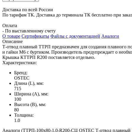
Доставка по всей России
По тарифам ТК. Доставка до терминала ТК бесплатно при заказе
Оплата
- По выставленному счету
О товаре
Сертификаты
Файлы с документацией
Аналоги
Описание
Т-отвод плавный ТТРП предназначен для создания плавного п
и гайки М6 с буртиком. Производитель предупреждает о необ
Крышка КТТРП R200 поставляется отдельно.
Характеристики:
Бренд:
OSTEC
Длина (L), мм:
715
Ширина (А), мм:
100
Высота (В), мм:
80
Толщина:
1.0
Аналоги (ТТРП-100х80-1,0-R200-СЦ OSTEC Т-отвод плавный Ун