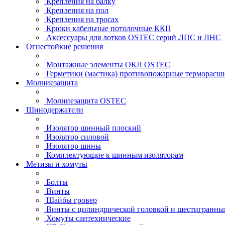
Крепления на балку
Крепления на пол
Крепления на тросах
Крюки кабельные потолочные ККП
Аксессуары для лотков OSTEC серий ЛПС и ЛНС
Огнестойкие решения
Монтажные элементы ОКЛ OSTEC
Герметики (мастика) противопожарные термор
Молниезащита
Молниезащита OSTEC
Шинодержатели
Изолятор шинный плоский
Изолятор силовой
Изолятор шины
Комплектующие к шинным изоляторам
Метизы и хомуты
Болты
Винты
Шайбы гровер
Винты с цилиндрической головкой и шестигранны
Хомуты сантехнические