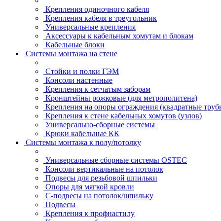
Крепления одиночного кабеля
Крепления кабеля в треугольник
Универсальные крепления
Аксессуары к кабельным хомутам и блокам
Кабельные блоки
Системы монтажа на стене
Стойки и полки ГЭМ
Консоли настенные
Крепления к сетчатым заборам
Кронштейны рожковые (для метрополитена)
Крепления на опоры ограждения (квадратные труб
Крепления к стене кабельных хомутов (узлов)
Универсально-сборные системы
Крюки кабельные КК
Системы монтажа к полу/потолку
Универсальные сборные системы OSTEC
Консоли вертикальные на потолок
Подвесы для резьбовой шпильки
Опоры для мягкой кровли
С-подвесы на потолок/шпильку
Подвесы
Крепления к профнастилу