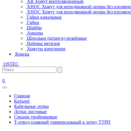
ХВ Хомут вентиляционный
ХНОС Хомут для неподвижной опоры без изоляци
ХНОС Хомут для неподвижной опоры без изоляции
Гайки канальные
Гайки
Шайбы
Анкеры
Шпильки (штанги) резьбовые
Наборы метизов
Хомуты крепления
Краска
OSTEC
0
Главная
Каталог
Кабельные лотки
Лотки листовые
Секции тройниковые
Т-отвод плавный универсальный к лотку ТТРП