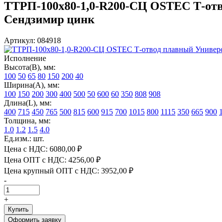
ТТРП-100х80-1,0-R200-СЦ OSTEC Т-отво
Сендзимир цинк
Артикул: 084918
Исполнение
Высота(В), мм:
100
50
65
80
150
200
40
Ширина(А), мм:
100
150
200
300
400
500
50
600
60
350
808
908
Длина(L), мм:
400
715
450
765
500
815
600
915
700
1015
800
1115
350
665
900
Толщина, мм:
1.0
1.2
1.5
4.0
Ед.изм.: шт.
Цена с НДС:
6080,00 ₽
Цена ОПТ с НДС:
4256,00 ₽
Цена крупный ОПТ с НДС:
3952,00 ₽
-
+
Купить
Оформить заявку