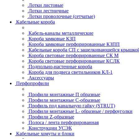
Лотки листовые
Лотки лестничные
Лотки проволочные (сетчатые)
Кабельные короба
Кабель-каналы металлические
Короба замковые КЗП
Короба замковые перфорированные КЗПП
Кабельные короба СП с защелкивающейся крышко
Короба световые перфорированные СК М
Короба световые перфорированные КСЛК
Подпольно-настенные короба
Короба для подвеса светильников КЛ-1
Аксессуары
Перфопрофили
Профили монтажные П образные
Профили монтажные C-образные
Профиль под канальную гайку (STRUT)
Профили монтажные L- образные / перфоуголки
Профили Z-образные
Полоса / лента перфорированная
Конструкции УСЭК
Кабельные хомуты и блоки