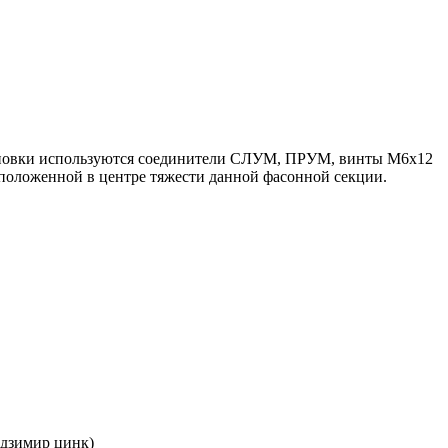
становки используются соединители СЛУМ, ПРУМ, винты М6х12
положенной в центре тяжести данной фасонной секции.
ндзимир цинк)