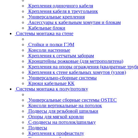
Крепления одиночного кабеля
Крепления кабеля в треугольник
Универсальные крепления
Аксессуары к кабельным хомутам и блокам
Кабельные блоки
Системы монтажа на стене
Стойки и полки ГЭМ
Консоли настенные
Крепления к сетчатым заборам
Кронштейны рожковые (для метрополитена)
Крепления на опоры ограждения (квадратные труб
Крепления к стене кабельных хомутов (узлов)
Универсально-сборные системы
Крюки кабельные КК
Системы монтажа к полу/потолку
Универсальные сборные системы OSTEC
Консоли вертикальные на потолок
Подвесы для резьбовой шпильки
Опоры для мягкой кровли
С-подвесы на потолок/шпильку
Подвесы
Крепления к профнастилу