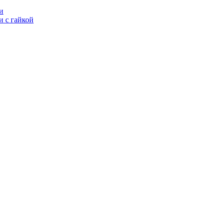
и
 с гайкой