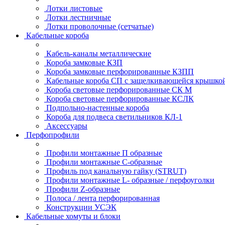
Лотки листовые
Лотки лестничные
Лотки проволочные (сетчатые)
Кабельные короба
Кабель-каналы металлические
Короба замковые КЗП
Короба замковые перфорированные КЗПП
Кабельные короба СП с защелкивающейся крышко
Короба световые перфорированные СК М
Короба световые перфорированные КСЛК
Подпольно-настенные короба
Короба для подвеса светильников КЛ-1
Аксессуары
Перфопрофили
Профили монтажные П образные
Профили монтажные C-образные
Профиль под канальную гайку (STRUT)
Профили монтажные L- образные / перфоуголки
Профили Z-образные
Полоса / лента перфорированная
Конструкции УСЭК
Кабельные хомуты и блоки