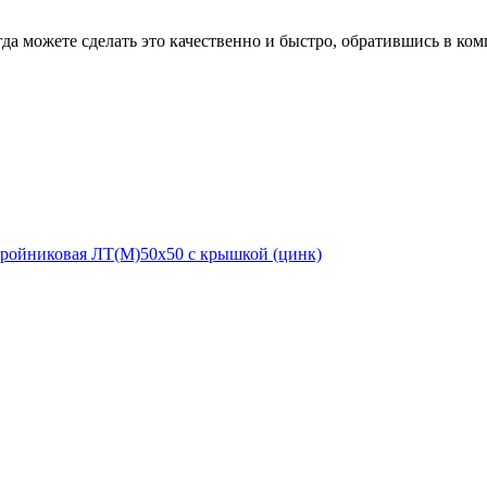
гда можете сделать это качественно и быстро, обратившись в к
тройниковая ЛТ(М)50х50 с крышкой (цинк)