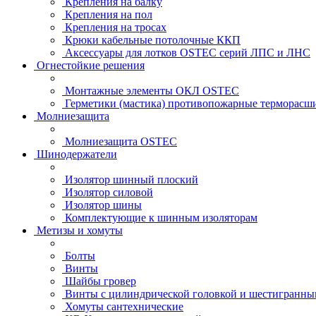
Крепления на балку
Крепления на пол
Крепления на тросах
Крюки кабельные потолочные ККП
Аксессуары для лотков OSTEC серий ЛПС и ЛНС
Огнестойкие решения
Монтажные элементы ОКЛ OSTEC
Герметики (мастика) противопожарные термор
Молниезащита
Молниезащита OSTEC
Шинодержатели
Изолятор шинный плоский
Изолятор силовой
Изолятор шины
Комплектующие к шинным изоляторам
Метизы и хомуты
Болты
Винты
Шайбы гровер
Винты с цилиндрической головкой и шестигранны
Хомуты сантехнические