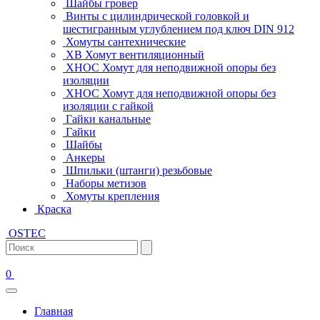
Шайбы гровер
Винты с цилиндрической головкой и
шестигранным углублением под ключ DIN 912
Хомуты сантехнические
ХВ Хомут вентиляционный
ХНОС Хомут для неподвижной опоры без
изоляции
ХНОС Хомут для неподвижной опоры без
изоляции с гайкой
Гайки канальные
Гайки
Шайбы
Анкеры
Шпильки (штанги) резьбовые
Наборы метизов
Хомуты крепления
Краска
OSTEC
0
Главная