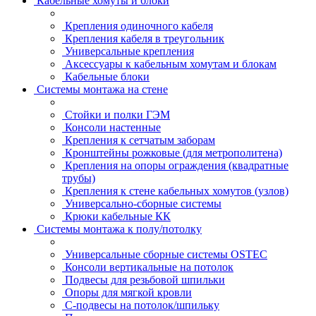
Кабельные хомуты и блоки
Крепления одиночного кабеля
Крепления кабеля в треугольник
Универсальные крепления
Аксессуары к кабельным хомутам и блокам
Кабельные блоки
Системы монтажа на стене
Стойки и полки ГЭМ
Консоли настенные
Крепления к сетчатым заборам
Кронштейны рожковые (для метрополитена)
Крепления на опоры ограждения (квадратные
трубы)
Крепления к стене кабельных хомутов (узлов)
Универсально-сборные системы
Крюки кабельные КК
Системы монтажа к полу/потолку
Универсальные сборные системы OSTEC
Консоли вертикальные на потолок
Подвесы для резьбовой шпильки
Опоры для мягкой кровли
С-подвесы на потолок/шпильку