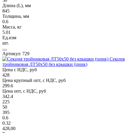
50
Длина (L), мм
845
Толщина, мм
0.6
Масса, кг
5.01
Ед.изм
шт.
Артикул: 729
Секция
тройниковая ЛТ50х50 без крышки (цинк)
Цена с НДС, руб
428
Цена крупный опт, с НДС, руб
299.6
Цена опт, с НДС, руб
342.4
225
50
395
0.6
0.32
428,00