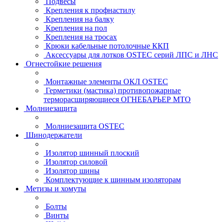
Подвесы
Крепления к профнастилу
Крепления на балку
Крепления на пол
Крепления на тросах
Крюки кабельные потолочные ККП
Аксессуары для лотков OSTEC серий ЛПС и ЛНС
Огнестойкие решения
Монтажные элементы ОКЛ OSTEC
Герметики (мастика) противопожарные
терморасширяющиеся ОГНЕБАРЬЕР МТО
Молниезащита
Молниезащита OSTEC
Шинодержатели
Изолятор шинный плоский
Изолятор силовой
Изолятор шины
Комплектующие к шинным изоляторам
Метизы и хомуты
Болты
Винты