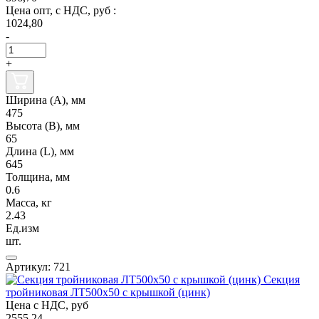
Цена опт, с НДС, руб :
1024,80
-
+
Ширина (А), мм
475
Высота (В), мм
65
Длина (L), мм
645
Толщина, мм
0.6
Масса, кг
2.43
Ед.изм
шт.
Артикул: 721
Секция
тройниковая ЛТ500х50 с крышкой (цинк)
Цена с НДС, руб
2555.24