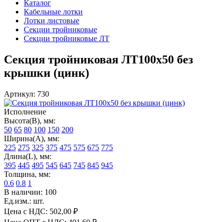
Каталог
Кабельные лотки
Лотки листовые
Секции тройниковые
Секции тройниковые ЛТ
Секция тройниковая ЛТ100х50 без
крышки (цинк)
Артикул: 730
Исполнение
Высота(В), мм:
50
65
80
100
150
200
Ширина(А), мм:
225
275
325
375
475
575
675
775
Длина(L), мм:
395
445
495
545
645
745
845
945
Толщина, мм:
0.6
0.8
1
В наличии: 100
Ед.изм.: шт.
Цена с НДС:
502,00 ₽