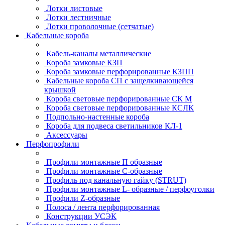
Лотки листовые
Лотки лестничные
Лотки проволочные (сетчатые)
Кабельные короба
Кабель-каналы металлические
Короба замковые КЗП
Короба замковые перфорированные КЗПП
Кабельные короба СП с защелкивающейся
крышкой
Короба световые перфорированные СК М
Короба световые перфорированные КСЛК
Подпольно-настенные короба
Короба для подвеса светильников КЛ-1
Аксессуары
Перфопрофили
Профили монтажные П образные
Профили монтажные C-образные
Профиль под канальную гайку (STRUT)
Профили монтажные L- образные / перфоуголки
Профили Z-образные
Полоса / лента перфорированная
Конструкции УСЭК