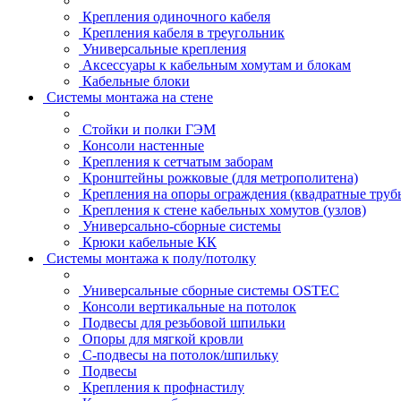
Крепления одиночного кабеля
Крепления кабеля в треугольник
Универсальные крепления
Аксессуары к кабельным хомутам и блокам
Кабельные блоки
Системы монтажа на стене
Стойки и полки ГЭМ
Консоли настенные
Крепления к сетчатым заборам
Кронштейны рожковые (для метрополитена)
Крепления на опоры ограждения (квадратные труб
Крепления к стене кабельных хомутов (узлов)
Универсально-сборные системы
Крюки кабельные КК
Системы монтажа к полу/потолку
Универсальные сборные системы OSTEC
Консоли вертикальные на потолок
Подвесы для резьбовой шпильки
Опоры для мягкой кровли
С-подвесы на потолок/шпильку
Подвесы
Крепления к профнастилу