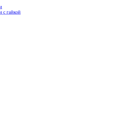
и
 с гайкой