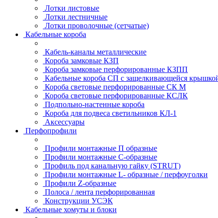
Лотки листовые
Лотки лестничные
Лотки проволочные (сетчатые)
Кабельные короба
Кабель-каналы металлические
Короба замковые КЗП
Короба замковые перфорированные КЗПП
Кабельные короба СП с защелкивающейся крышко
Короба световые перфорированные СК М
Короба световые перфорированные КСЛК
Подпольно-настенные короба
Короба для подвеса светильников КЛ-1
Аксессуары
Перфопрофили
Профили монтажные П образные
Профили монтажные C-образные
Профиль под канальную гайку (STRUT)
Профили монтажные L- образные / перфоуголки
Профили Z-образные
Полоса / лента перфорированная
Конструкции УСЭК
Кабельные хомуты и блоки