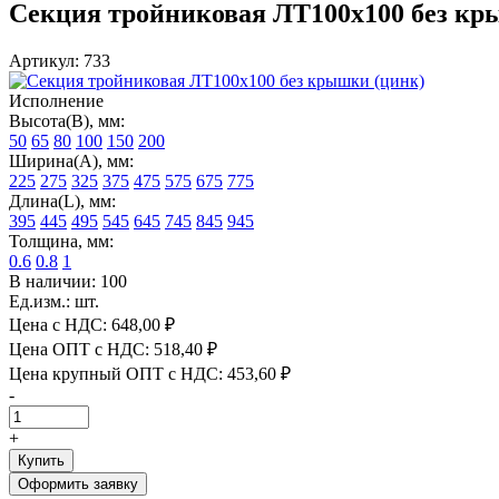
Секция тройниковая ЛТ100х100 без кр
Артикул: 733
Исполнение
Высота(В), мм:
50
65
80
100
150
200
Ширина(А), мм:
225
275
325
375
475
575
675
775
Длина(L), мм:
395
445
495
545
645
745
845
945
Толщина, мм:
0.6
0.8
1
В наличии: 100
Ед.изм.: шт.
Цена с НДС:
648,00 ₽
Цена ОПТ с НДС:
518,40 ₽
Цена крупный ОПТ с НДС:
453,60 ₽
-
+
Купить
Оформить заявку