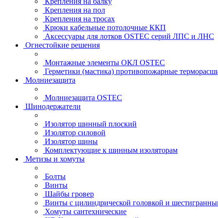
Крепления на балку
Крепления на пол
Крепления на тросах
Крюки кабельные потолочные ККП
Аксессуары для лотков OSTEC серий ЛПС и ЛНС
Огнестойкие решения
Монтажные элементы ОКЛ OSTEC
Герметики (мастика) противопожарные термор
Молниезащита
Молниезащита OSTEC
Шинодержатели
Изолятор шинный плоский
Изолятор силовой
Изолятор шины
Комплектующие к шинным изоляторам
Метизы и хомуты
Болты
Винты
Шайбы гровер
Винты с цилиндрической головкой и шестигранны
Хомуты сантехнические