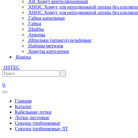
ХВ Хомут вентиляционный
ХНОС Хомут для неподвижной опоры без изоляци
ХНОС Хомут для неподвижной опоры без изоляции
Гайки канальные
Гайки
Шайбы
Анкеры
Шпильки (штанги) резьбовые
Наборы метизов
Хомуты крепления
Краска
OSTEC
0
Главная
Каталог
Кабельные лотки
Лотки листовые
Секции тройниковые
Секции тройниковые ЛТ