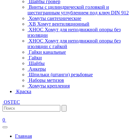
Шайбы гровер
Винты с цилиндрической головкой и
шестигранным углублением под ключ DIN 912
Хомуты сантехнические
ХВ Хомут вентиляционный
ХНОС Хомут для неподвижной опоры без
изоляции
ХНОС Хомут для неподвижной опоры без
изоляции с гайкой
Гайки канальные
Гайки
Шайбы
Анкеры
Шпильки (штанги) резьбовые
Наборы метизов
Хомуты крепления
Краска
OSTEC
0
Главная