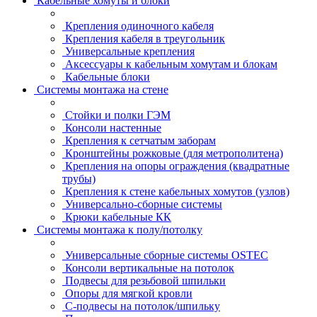
Кабельные хомуты и блоки
Крепления одиночного кабеля
Крепления кабеля в треугольник
Универсальные крепления
Аксессуары к кабельным хомутам и блокам
Кабельные блоки
Системы монтажа на стене
Стойки и полки ГЭМ
Консоли настенные
Крепления к сетчатым заборам
Кронштейны рожковые (для метрополитена)
Крепления на опоры ограждения (квадратные
трубы)
Крепления к стене кабельных хомутов (узлов)
Универсально-сборные системы
Крюки кабельные КК
Системы монтажа к полу/потолку
Универсальные сборные системы OSTEC
Консоли вертикальные на потолок
Подвесы для резьбовой шпильки
Опоры для мягкой кровли
С-подвесы на потолок/шпильку