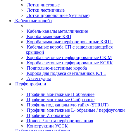
Лотки листовые
Лотки лестничные
Лотки проволочные (сетчатые)
Кабельные короба
Кабель-каналы металлические
Короба замковые КЗП
Короба замковые перфорированные КЗПП
Кабельные короба СП с защелкивающейся
крышкой
Короба световые перфорированные СК М
Короба световые перфорированные КСЛК
Подпольно-настенные короба
Короба для подвеса светильников КЛ-1
Аксессуары
Перфопрофили
Профили монтажные П образные
Профили монтажные C-образные
Профиль под канальную гайку (STRUT)
Профили монтажные L- образные / перфоуголки
Профили Z-образные
Полоса / лента перфорированная
Конструкции УСЭК