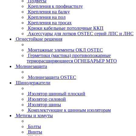
Подвесы
Крепления к профнастилу
Крепления на балку
Крепления на пол
Крепления на тросах
Крюки кабельные потолочные ККП
Аксессуары для лотков OSTEC серий ЛПС и ЛНС
Огнестойкие решения
Монтажные элементы ОКЛ OSTEC
Герметики (мастика) противопожарные
терморасширяющиеся ОГНЕБАРЬЕР МТО
Молниезащита
Молниезащита OSTEC
Шинодержатели
Изолятор шинный плоский
Изолятор силовой
Изолятор шины
Комплектующие к шинным изоляторам
Метизы и хомуты
Болты
Винты