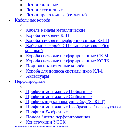
Лотки листовые
Лотки лестничные
Лотки проволочные (сетчатые)
Кабельные короба
Кабель-каналы металлические
Короба замковые КЗП
Короба замковые перфорированные КЗПП
Кабельные короба СП с защелкивающейся
крышкой
Короба световые перфорированные СК М
Короба световые перфорированные КСЛК
Подпольно-настенные короба
Короба для подвеса светильников КЛ-1
Аксессуары
Перфопрофили
Профили монтажные П образные
Профили монтажные C-образные
Профиль под канальную гайку (STRUT)
Профили монтажные L- образные / перфоуголки
Профили Z-образные
Полоса / лента перфорированная
Конструкции УСЭК