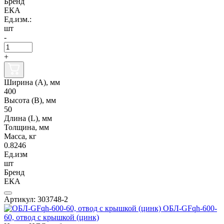
Бренд
ЕКА
Ед.изм.:
шт
-
+
Ширина (А), мм
400
Высота (В), мм
50
Длина (L), мм
Толщина, мм
Масса, кг
0.8246
Ед.изм
шт
Бренд
ЕКА
Артикул: 303748-2
ОБЛ-GFqh-600-
60, отвод с крышкой (цинк)