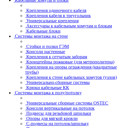
Кабельные хомуты и блоки
Крепления одиночного кабеля
Крепления кабеля в треугольник
Универсальные крепления
Аксессуары к кабельным хомутам и блокам
Кабельные блоки
Системы монтажа на стене
Стойки и полки ГЭМ
Консоли настенные
Крепления к сетчатым заборам
Кронштейны рожковые (для метрополитена)
Крепления на опоры ограждения (квадратные
трубы)
Крепления к стене кабельных хомутов (узлов)
Универсально-сборные системы
Крюки кабельные КК
Системы монтажа к полу/потолку
Универсальные сборные системы OSTEC
Консоли вертикальные на потолок
Подвесы для резьбовой шпильки
Опоры для мягкой кровли
С-подвесы на потолок/шпильку