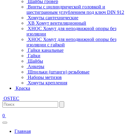
Шайбы гровер
Винты с цилиндрической головкой и
шестигранным углублением под ключ DIN 912
Хомуты сантехнические
ХВ Хомут вентиляционный
ХНОС Хомут для неподвижной опоры без
изоляции
ХНОС Хомут для неподвижной опоры без
изоляции с гайкой
Гайки канальные
Гайки
Шайбы
Анкеры
Шпильки (штанги) резьбовые
Наборы метизов
Хомуты крепления
Краска
OSTEC
0
Главная