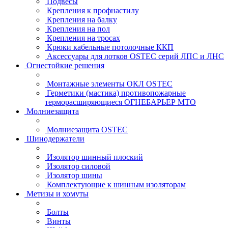
Подвесы
Крепления к профнастилу
Крепления на балку
Крепления на пол
Крепления на тросах
Крюки кабельные потолочные ККП
Аксессуары для лотков OSTEC серий ЛПС и ЛНС
Огнестойкие решения
Монтажные элементы ОКЛ OSTEC
Герметики (мастика) противопожарные
терморасширяющиеся ОГНЕБАРЬЕР МТО
Молниезащита
Молниезащита OSTEC
Шинодержатели
Изолятор шинный плоский
Изолятор силовой
Изолятор шины
Комплектующие к шинным изоляторам
Метизы и хомуты
Болты
Винты