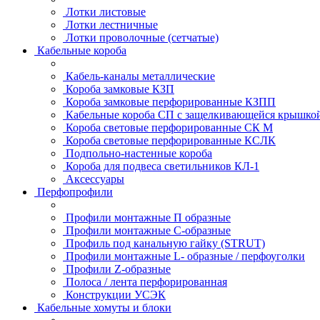
Лотки листовые
Лотки лестничные
Лотки проволочные (сетчатые)
Кабельные короба
Кабель-каналы металлические
Короба замковые КЗП
Короба замковые перфорированные КЗПП
Кабельные короба СП с защелкивающейся крышко
Короба световые перфорированные СК М
Короба световые перфорированные КСЛК
Подпольно-настенные короба
Короба для подвеса светильников КЛ-1
Аксессуары
Перфопрофили
Профили монтажные П образные
Профили монтажные C-образные
Профиль под канальную гайку (STRUT)
Профили монтажные L- образные / перфоуголки
Профили Z-образные
Полоса / лента перфорированная
Конструкции УСЭК
Кабельные хомуты и блоки