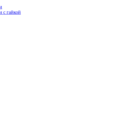
и
 с гайкой