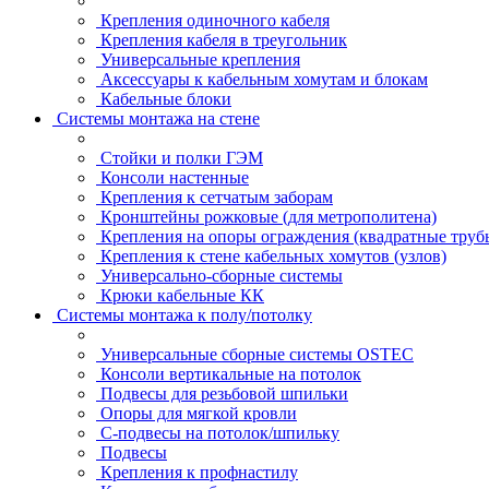
Крепления одиночного кабеля
Крепления кабеля в треугольник
Универсальные крепления
Аксессуары к кабельным хомутам и блокам
Кабельные блоки
Системы монтажа на стене
Стойки и полки ГЭМ
Консоли настенные
Крепления к сетчатым заборам
Кронштейны рожковые (для метрополитена)
Крепления на опоры ограждения (квадратные труб
Крепления к стене кабельных хомутов (узлов)
Универсально-сборные системы
Крюки кабельные КК
Системы монтажа к полу/потолку
Универсальные сборные системы OSTEC
Консоли вертикальные на потолок
Подвесы для резьбовой шпильки
Опоры для мягкой кровли
С-подвесы на потолок/шпильку
Подвесы
Крепления к профнастилу