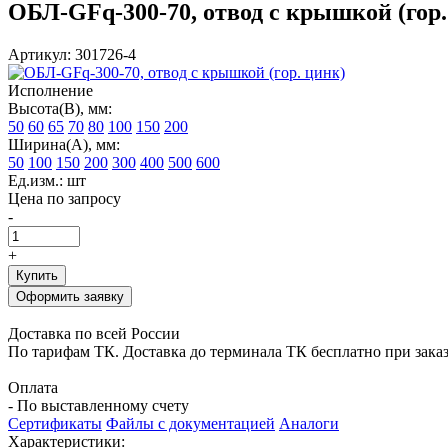
ОБЛ-GFq-300-70, отвод с крышкой (гор.
Артикул: 301726-4
Исполнение
Высота(В), мм:
50
60
65
70
80
100
150
200
Ширина(А), мм:
50
100
150
200
300
400
500
600
Ед.изм.: шт
Цена по запросу
-
+
Купить
Оформить заявку
Доставка по всей России
По тарифам ТК. Доставка до терминала ТК бесплатно при заказе
Оплата
- По выставленному счету
Сертификаты
Файлы с документацией
Аналоги
Характеристики: