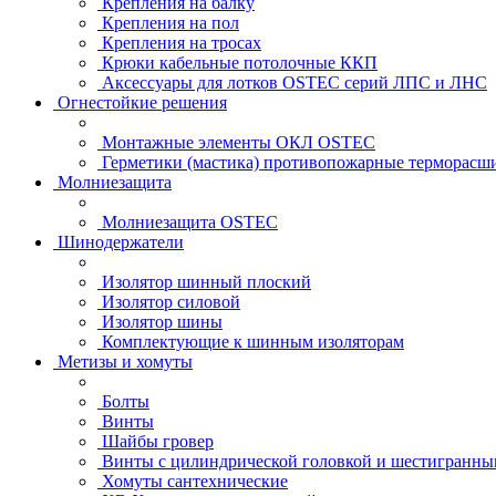
Крепления на балку
Крепления на пол
Крепления на тросах
Крюки кабельные потолочные ККП
Аксессуары для лотков OSTEC серий ЛПС и ЛНС
Огнестойкие решения
Монтажные элементы ОКЛ OSTEC
Герметики (мастика) противопожарные термор
Молниезащита
Молниезащита OSTEC
Шинодержатели
Изолятор шинный плоский
Изолятор силовой
Изолятор шины
Комплектующие к шинным изоляторам
Метизы и хомуты
Болты
Винты
Шайбы гровер
Винты с цилиндрической головкой и шестигранны
Хомуты сантехнические