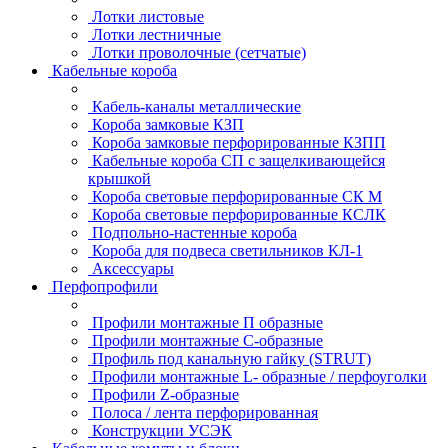
Лотки листовые
Лотки лестничные
Лотки проволочные (сетчатые)
Кабельные короба
Кабель-каналы металлические
Короба замковые КЗП
Короба замковые перфорированные КЗПП
Кабельные короба СП с защелкивающейся
крышкой
Короба световые перфорированные СК М
Короба световые перфорированные КСЛК
Подпольно-настенные короба
Короба для подвеса светильников КЛ-1
Аксессуары
Перфопрофили
Профили монтажные П образные
Профили монтажные C-образные
Профиль под канальную гайку (STRUT)
Профили монтажные L- образные / перфоуголки
Профили Z-образные
Полоса / лента перфорированная
Конструкции УСЭК