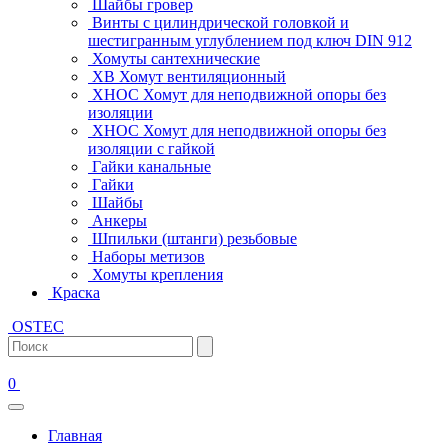
Шайбы гровер
Винты с цилиндрической головкой и
шестигранным углублением под ключ DIN 912
Хомуты сантехнические
ХВ Хомут вентиляционный
ХНОС Хомут для неподвижной опоры без
изоляции
ХНОС Хомут для неподвижной опоры без
изоляции с гайкой
Гайки канальные
Гайки
Шайбы
Анкеры
Шпильки (штанги) резьбовые
Наборы метизов
Хомуты крепления
Краска
OSTEC
0
Главная