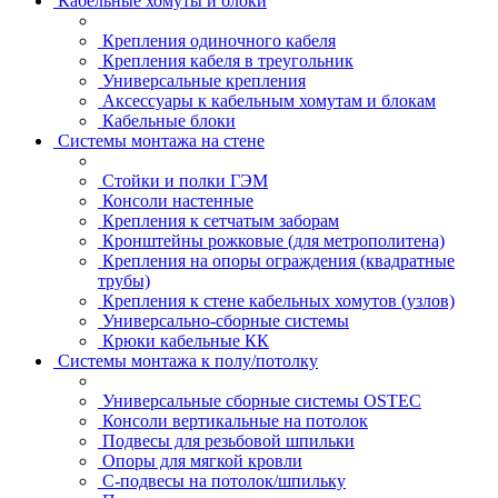
Кабельные хомуты и блоки
Крепления одиночного кабеля
Крепления кабеля в треугольник
Универсальные крепления
Аксессуары к кабельным хомутам и блокам
Кабельные блоки
Системы монтажа на стене
Стойки и полки ГЭМ
Консоли настенные
Крепления к сетчатым заборам
Кронштейны рожковые (для метрополитена)
Крепления на опоры ограждения (квадратные
трубы)
Крепления к стене кабельных хомутов (узлов)
Универсально-сборные системы
Крюки кабельные КК
Системы монтажа к полу/потолку
Универсальные сборные системы OSTEC
Консоли вертикальные на потолок
Подвесы для резьбовой шпильки
Опоры для мягкой кровли
С-подвесы на потолок/шпильку