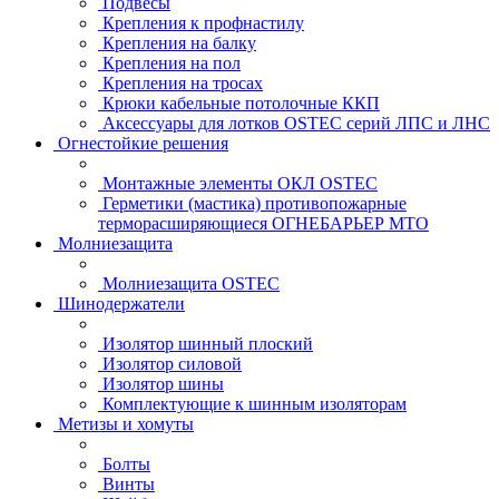
Подвесы
Крепления к профнастилу
Крепления на балку
Крепления на пол
Крепления на тросах
Крюки кабельные потолочные ККП
Аксессуары для лотков OSTEC серий ЛПС и ЛНС
Огнестойкие решения
Монтажные элементы ОКЛ OSTEC
Герметики (мастика) противопожарные
терморасширяющиеся ОГНЕБАРЬЕР МТО
Молниезащита
Молниезащита OSTEC
Шинодержатели
Изолятор шинный плоский
Изолятор силовой
Изолятор шины
Комплектующие к шинным изоляторам
Метизы и хомуты
Болты
Винты