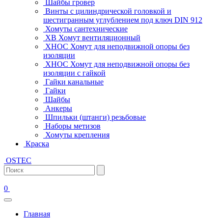
Шайбы гровер
Винты с цилиндрической головкой и
шестигранным углублением под ключ DIN 912
Хомуты сантехнические
ХВ Хомут вентиляционный
ХНОС Хомут для неподвижной опоры без
изоляции
ХНОС Хомут для неподвижной опоры без
изоляции с гайкой
Гайки канальные
Гайки
Шайбы
Анкеры
Шпильки (штанги) резьбовые
Наборы метизов
Хомуты крепления
Краска
OSTEC
0
Главная