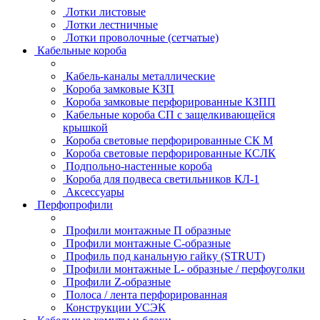
Лотки листовые
Лотки лестничные
Лотки проволочные (сетчатые)
Кабельные короба
Кабель-каналы металлические
Короба замковые КЗП
Короба замковые перфорированные КЗПП
Кабельные короба СП с защелкивающейся
крышкой
Короба световые перфорированные СК М
Короба световые перфорированные КСЛК
Подпольно-настенные короба
Короба для подвеса светильников КЛ-1
Аксессуары
Перфопрофили
Профили монтажные П образные
Профили монтажные C-образные
Профиль под канальную гайку (STRUT)
Профили монтажные L- образные / перфоуголки
Профили Z-образные
Полоса / лента перфорированная
Конструкции УСЭК