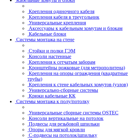
Кабельные хомуты и блоки
Крепления одиночного кабеля
Крепления кабеля в треугольник
Универсальные крепления
Аксессуары к кабельным хомутам и блокам
Кабельные блоки
Системы монтажа на стене
Стойки и полки ГЭМ
Консоли настенные
Крепления к сетчатым заборам
Кронштейны рожковые (для метрополитена)
Крепления на опоры ограждения (квадратные
трубы)
Крепления к стене кабельных хомутов (узлов)
Универсально-сборные системы
Крюки кабельные КК
Системы монтажа к полу/потолку
Универсальные сборные системы OSTEC
Консоли вертикальные на потолок
Подвесы для резьбовой шпильки
Опоры для мягкой кровли
С-подвесы на потолок/шпильку