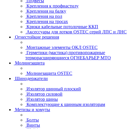
Подвесы
Крепления к профнастилу
Крепления на балку
Крепления на пол
Крепления на тросах
Крюки кабельные потолочные ККП
Аксессуары для лотков OSTEC серий ЛПС и ЛНС
Огнестойкие решения
Монтажные элементы ОКЛ OSTEC
Герметики (мастика) противопожарные
терморасширяющиеся ОГНЕБАРЬЕР МТО
Молниезащита
Молниезащита OSTEC
Шинодержатели
Изолятор шинный плоский
Изолятор силовой
Изолятор шины
Комплектующие к шинным изоляторам
Метизы и хомуты
Болты
Винты