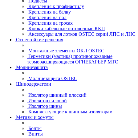
Подвесы
Крепления к профнастилу
Крепления на балку
Крепления на пол
Крепления на тросах
Крюки кабельные потолочные ККП
Аксессуары для лотков OSTEC серий ЛПС и ЛНС
Огнестойкие решения
Монтажные элементы ОКЛ OSTEC
Герметики (мастика) противопожарные
терморасширяющиеся ОГНЕБАРЬЕР МТО
Молниезащита
Молниезащита OSTEC
Шинодержатели
Изолятор шинный плоский
Изолятор силовой
Изолятор шины
Комплектующие к шинным изоляторам
Метизы и хомуты
Болты
Винты