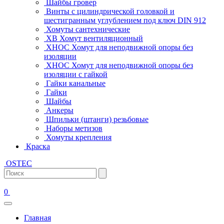
Шайбы гровер
Винты с цилиндрической головкой и
шестигранным углублением под ключ DIN 912
Хомуты сантехнические
ХВ Хомут вентиляционный
ХНОС Хомут для неподвижной опоры без
изоляции
ХНОС Хомут для неподвижной опоры без
изоляции с гайкой
Гайки канальные
Гайки
Шайбы
Анкеры
Шпильки (штанги) резьбовые
Наборы метизов
Хомуты крепления
Краска
OSTEC
0
Главная