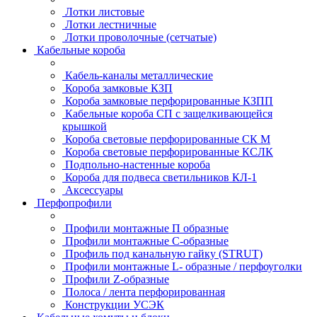
Лотки листовые
Лотки лестничные
Лотки проволочные (сетчатые)
Кабельные короба
Кабель-каналы металлические
Короба замковые КЗП
Короба замковые перфорированные КЗПП
Кабельные короба СП с защелкивающейся
крышкой
Короба световые перфорированные СК М
Короба световые перфорированные КСЛК
Подпольно-настенные короба
Короба для подвеса светильников КЛ-1
Аксессуары
Перфопрофили
Профили монтажные П образные
Профили монтажные C-образные
Профиль под канальную гайку (STRUT)
Профили монтажные L- образные / перфоуголки
Профили Z-образные
Полоса / лента перфорированная
Конструкции УСЭК