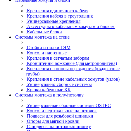
Кабельные хомуты и блоки
Крепления одиночного кабеля
Крепления кабеля в треугольник
Универсальные крепления
Аксессуары к кабельным хомутам и блокам
Кабельные блоки
Системы монтажа на стене
Стойки и полки ГЭМ
Консоли настенные
Крепления к сетчатым заборам
Кронштейны рожковые (для метрополитена)
Крепления на опоры ограждения (квадратные
трубы)
Крепления к стене кабельных хомутов (узлов)
Универсально-сборные системы
Крюки кабельные КК
Системы монтажа к полу/потолку
Универсальные сборные системы OSTEC
Консоли вертикальные на потолок
Подвесы для резьбовой шпильки
Опоры для мягкой кровли
С-подвесы на потолок/шпильку