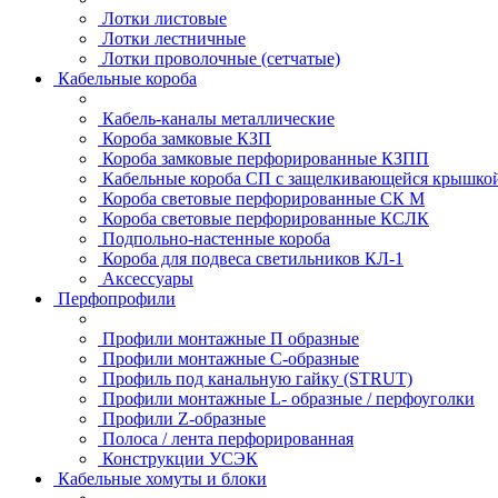
Лотки листовые
Лотки лестничные
Лотки проволочные (сетчатые)
Кабельные короба
Кабель-каналы металлические
Короба замковые КЗП
Короба замковые перфорированные КЗПП
Кабельные короба СП с защелкивающейся крышко
Короба световые перфорированные СК М
Короба световые перфорированные КСЛК
Подпольно-настенные короба
Короба для подвеса светильников КЛ-1
Аксессуары
Перфопрофили
Профили монтажные П образные
Профили монтажные C-образные
Профиль под канальную гайку (STRUT)
Профили монтажные L- образные / перфоуголки
Профили Z-образные
Полоса / лента перфорированная
Конструкции УСЭК
Кабельные хомуты и блоки