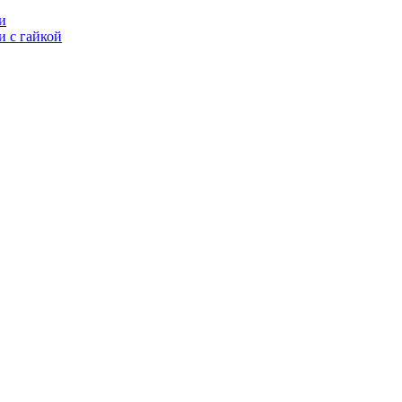
и
 с гайкой