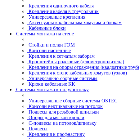
Крепления одиночного кабеля
Крепления кабеля в треугольник
Универсальные крепления
Аксессуары к кабельным хомутам и блокам
Кабельные блоки
Системы монтажа на стене
Стойки и полки ГЭМ
Консоли настенные
Крепления к сетчатым заборам
Кронштейны рожковые (для метрополитена)
Крепления на опоры ограждения (квадратные труб
Крепления к стене кабельных хомутов (узлов)
Универсально-сборные системы
Крюки кабельные КК
Системы монтажа к полу/потолку
Универсальные сборные системы OSTEC
Консоли вертикальные на потолок
Подвесы для резьбовой шпильки
Опоры для мягкой кровли
С-подвесы на потолок/шпильку
Подвесы
Крепления к профнастилу