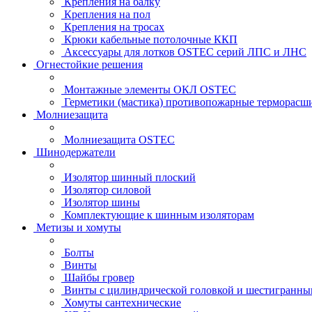
Крепления на балку
Крепления на пол
Крепления на тросах
Крюки кабельные потолочные ККП
Аксессуары для лотков OSTEC серий ЛПС и ЛНС
Огнестойкие решения
Монтажные элементы ОКЛ OSTEC
Герметики (мастика) противопожарные термор
Молниезащита
Молниезащита OSTEC
Шинодержатели
Изолятор шинный плоский
Изолятор силовой
Изолятор шины
Комплектующие к шинным изоляторам
Метизы и хомуты
Болты
Винты
Шайбы гровер
Винты с цилиндрической головкой и шестигранны
Хомуты сантехнические