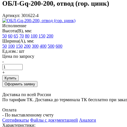
ОБЛ-Gq-200-200, отвод (гор. цинк)
Артикул: 301622-4
Исполнение
Высота(В), мм:
50
60
65
70
80
100
150
200
Ширина(А), мм:
50
100
150
200
300
400
500
600
Ед.изм.: шт
Цена по запросу
-
+
Купить
Оформить заявку
Доставка по всей России
По тарифам ТК. Доставка до терминала ТК бесплатно при заказе
Оплата
- По выставленному счету
Сертификаты
Файлы с документацией
Аналоги
Характеристики: