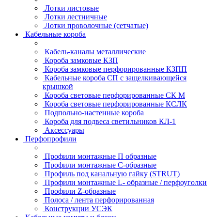
Лотки листовые
Лотки лестничные
Лотки проволочные (сетчатые)
Кабельные короба
Кабель-каналы металлические
Короба замковые КЗП
Короба замковые перфорированные КЗПП
Кабельные короба СП с защелкивающейся
крышкой
Короба световые перфорированные СК М
Короба световые перфорированные КСЛК
Подпольно-настенные короба
Короба для подвеса светильников КЛ-1
Аксессуары
Перфопрофили
Профили монтажные П образные
Профили монтажные C-образные
Профиль под канальную гайку (STRUT)
Профили монтажные L- образные / перфоуголки
Профили Z-образные
Полоса / лента перфорированная
Конструкции УСЭК