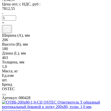
Цена опт, с НДС, руб :
7812,55
-
+
Ширина (А), мм
206
Высота (В), мм
180
Длина (L), мм
463
Толщина, мм
1,0
Масса, кг
Ед.изм
шт.
Бренд
OSTEC
Артикул: 080428