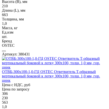
Высота (В), мм
210
Длина (L), мм
663
Толщина, мм
1,0
Масса, кг
Ед.изм
шт.
Бренд
OSTEC
Артикул: 380431
ОТВБ-300х100-1,0-ГЦ OSTEC Ответвитель Т-образный
вертикальный боковой к лотку 300х100, толщ. 1,0 мм, гор.
цинк
Цена с НДС, руб
Цена по запросу
306
230
563
1,0