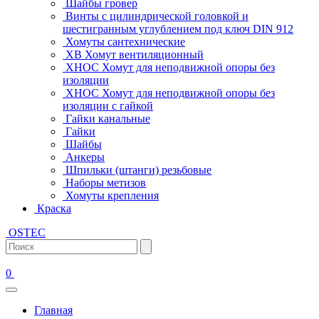
Шайбы гровер
Винты с цилиндрической головкой и
шестигранным углублением под ключ DIN 912
Хомуты сантехнические
ХВ Хомут вентиляционный
ХНОС Хомут для неподвижной опоры без
изоляции
ХНОС Хомут для неподвижной опоры без
изоляции с гайкой
Гайки канальные
Гайки
Шайбы
Анкеры
Шпильки (штанги) резьбовые
Наборы метизов
Хомуты крепления
Краска
OSTEC
0
Главная