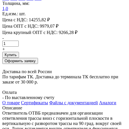
Толщина, мм:
1,0
Ед.изм.: шт.
Цена с НДС:
14255,82 ₽
Цена ОПТ с НДС:
9979,07 ₽
Цена крупный ОПТ с НДС:
9266,28 ₽
-
+
Купить
Оформить заявку
Доставка по всей России
По тарифам ТК. Доставка до терминала ТК бесплатно при
заказе от 30 000 р.
Оплата
- По выставленному счету
О товаре
Сертификаты
Файлы с документацией
Аналоги
Описание
Ответвитель ОТВБ предназначен для организации
ответвления трассы вниз с горизонтальной плоскости в
вертикальную с разворотом трассы на 90 град. вокруг своей
оси. Лоток вставляется внутрь ответвителя и фиксируется