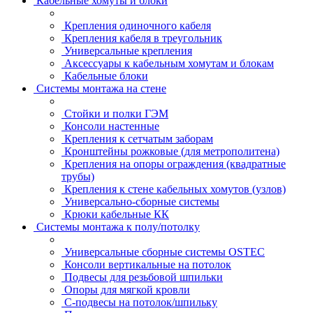
Кабельные хомуты и блоки
Крепления одиночного кабеля
Крепления кабеля в треугольник
Универсальные крепления
Аксессуары к кабельным хомутам и блокам
Кабельные блоки
Системы монтажа на стене
Стойки и полки ГЭМ
Консоли настенные
Крепления к сетчатым заборам
Кронштейны рожковые (для метрополитена)
Крепления на опоры ограждения (квадратные
трубы)
Крепления к стене кабельных хомутов (узлов)
Универсально-сборные системы
Крюки кабельные КК
Системы монтажа к полу/потолку
Универсальные сборные системы OSTEC
Консоли вертикальные на потолок
Подвесы для резьбовой шпильки
Опоры для мягкой кровли
С-подвесы на потолок/шпильку