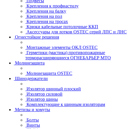
Подвесы
Крепления к профнастилу
Крепления на балку
Крепления на пол
Крепления на тросах
Крюки кабельные потолочные ККП
Аксессуары для лотков OSTEC серий ЛПС и ЛНС
Огнестойкие решения
Монтажные элементы ОКЛ OSTEC
Герметики (мастика) противопожарные
терморасширяющиеся ОГНЕБАРЬЕР МТО
Молниезащита
Молниезащита OSTEC
Шинодержатели
Изолятор шинный плоский
Изолятор силовой
Изолятор шины
Комплектующие к шинным изоляторам
Метизы и хомуты
Болты
Винты