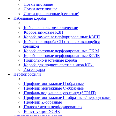
Лотки листовые
Лотки лестничные
Лотки проволочные (сетчатые)
Кабельные короба
Кабель-каналы металлические
Короба замковые КЗП
Короба замковые перфорированные КЗПП
Кабельные короба СП с защелкивающейся
крышкой
Короба световые перфорированные СК М
Короба световые перфорированные КСЛК
Подпольно-настенные короба
Короба для подвеса светильников КЛ-1
Аксессуары
Перфопрофили
Профили монтажные П образные
Профили монтажные C-образные
Профиль под канальную гайку (STRUT)
Профили монтажные L- образные / перфоуголки
Профили Z-образные
Полоса / лента перфорированная
Конструкции УСЭК