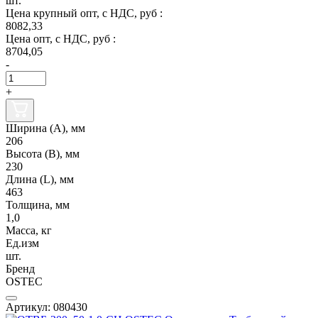
шт.
Цена крупный опт, с НДС, руб :
8082,33
Цена опт, с НДС, руб :
8704,05
-
+
Ширина (А), мм
206
Высота (В), мм
230
Длина (L), мм
463
Толщина, мм
1,0
Масса, кг
Ед.изм
шт.
Бренд
OSTEC
Артикул: 080430