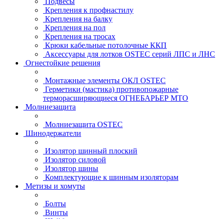
Подвесы
Крепления к профнастилу
Крепления на балку
Крепления на пол
Крепления на тросах
Крюки кабельные потолочные ККП
Аксессуары для лотков OSTEC серий ЛПС и ЛНС
Огнестойкие решения
Монтажные элементы ОКЛ OSTEC
Герметики (мастика) противопожарные
терморасширяющиеся ОГНЕБАРЬЕР МТО
Молниезащита
Молниезащита OSTEC
Шинодержатели
Изолятор шинный плоский
Изолятор силовой
Изолятор шины
Комплектующие к шинным изоляторам
Метизы и хомуты
Болты
Винты