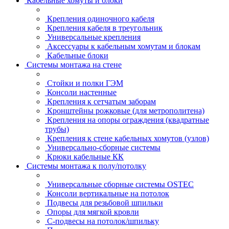
Кабельные хомуты и блоки
Крепления одиночного кабеля
Крепления кабеля в треугольник
Универсальные крепления
Аксессуары к кабельным хомутам и блокам
Кабельные блоки
Системы монтажа на стене
Стойки и полки ГЭМ
Консоли настенные
Крепления к сетчатым заборам
Кронштейны рожковые (для метрополитена)
Крепления на опоры ограждения (квадратные
трубы)
Крепления к стене кабельных хомутов (узлов)
Универсально-сборные системы
Крюки кабельные КК
Системы монтажа к полу/потолку
Универсальные сборные системы OSTEC
Консоли вертикальные на потолок
Подвесы для резьбовой шпильки
Опоры для мягкой кровли
С-подвесы на потолок/шпильку