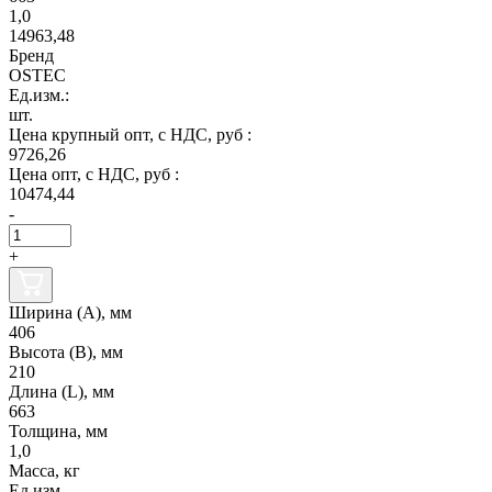
1,0
14963,48
Бренд
OSTEC
Ед.изм.:
шт.
Цена крупный опт, с НДС, руб :
9726,26
Цена опт, с НДС, руб :
10474,44
-
+
Ширина (А), мм
406
Высота (В), мм
210
Длина (L), мм
663
Толщина, мм
1,0
Масса, кг
Ед.изм