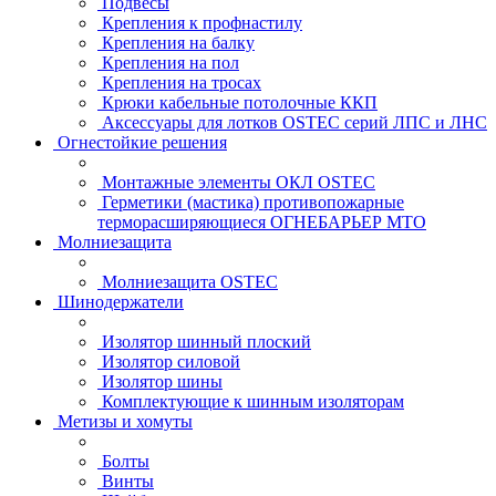
Подвесы
Крепления к профнастилу
Крепления на балку
Крепления на пол
Крепления на тросах
Крюки кабельные потолочные ККП
Аксессуары для лотков OSTEC серий ЛПС и ЛНС
Огнестойкие решения
Монтажные элементы ОКЛ OSTEC
Герметики (мастика) противопожарные
терморасширяющиеся ОГНЕБАРЬЕР МТО
Молниезащита
Молниезащита OSTEC
Шинодержатели
Изолятор шинный плоский
Изолятор силовой
Изолятор шины
Комплектующие к шинным изоляторам
Метизы и хомуты
Болты
Винты