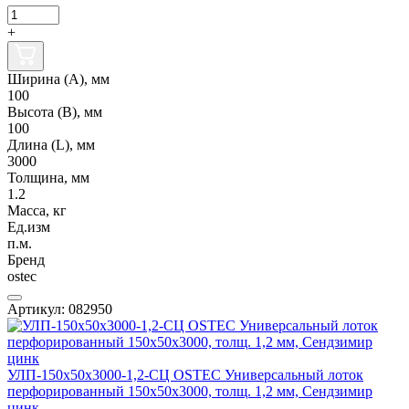
+
Ширина (А), мм
100
Высота (В), мм
100
Длина (L), мм
3000
Толщина, мм
1.2
Масса, кг
Ед.изм
п.м.
Бренд
ostec
Артикул: 082950
УЛП-150х50х3000-1,2-СЦ OSTEC Универсальный лоток
перфорированный 150х50х3000, толщ. 1,2 мм, Сендзимир
цинк