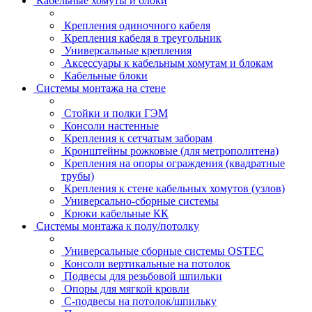
Кабельные хомуты и блоки
Крепления одиночного кабеля
Крепления кабеля в треугольник
Универсальные крепления
Аксессуары к кабельным хомутам и блокам
Кабельные блоки
Системы монтажа на стене
Стойки и полки ГЭМ
Консоли настенные
Крепления к сетчатым заборам
Кронштейны рожковые (для метрополитена)
Крепления на опоры ограждения (квадратные
трубы)
Крепления к стене кабельных хомутов (узлов)
Универсально-сборные системы
Крюки кабельные КК
Системы монтажа к полу/потолку
Универсальные сборные системы OSTEC
Консоли вертикальные на потолок
Подвесы для резьбовой шпильки
Опоры для мягкой кровли
С-подвесы на потолок/шпильку