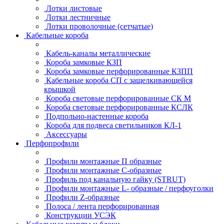
Лотки листовые
Лотки лестничные
Лотки проволочные (сетчатые)
Кабельные короба
Кабель-каналы металлические
Короба замковые КЗП
Короба замковые перфорированные КЗПП
Кабельные короба СП с защелкивающейся
крышкой
Короба световые перфорированные СК М
Короба световые перфорированные КСЛК
Подпольно-настенные короба
Короба для подвеса светильников КЛ-1
Аксессуары
Перфопрофили
Профили монтажные П образные
Профили монтажные C-образные
Профиль под канальную гайку (STRUT)
Профили монтажные L- образные / перфоуголки
Профили Z-образные
Полоса / лента перфорированная
Конструкции УСЭК