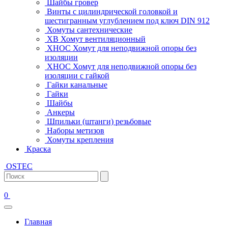
Шайбы гровер
Винты с цилиндрической головкой и
шестигранным углублением под ключ DIN 912
Хомуты сантехнические
ХВ Хомут вентиляционный
ХНОС Хомут для неподвижной опоры без
изоляции
ХНОС Хомут для неподвижной опоры без
изоляции с гайкой
Гайки канальные
Гайки
Шайбы
Анкеры
Шпильки (штанги) резьбовые
Наборы метизов
Хомуты крепления
Краска
OSTEC
0
Главная