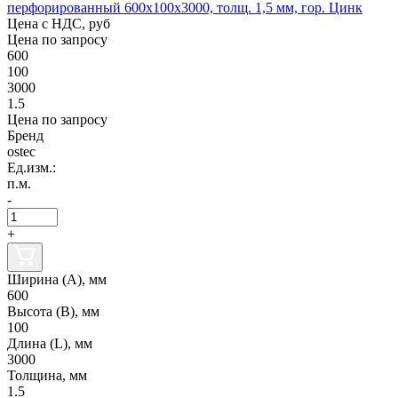
перфорированный 600х100х3000, толщ. 1,5 мм, гор. Цинк
Цена с НДС, руб
Цена по запросу
600
100
3000
1.5
Цена по запросу
Бренд
ostec
Ед.изм.:
п.м.
-
+
Ширина (А), мм
600
Высота (В), мм
100
Длина (L), мм
3000
Толщина, мм
1.5