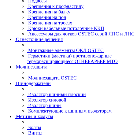
Подвесы
Крепления к профнастилу
Крепления на балку
Крепления на пол
Крепления на тросах
Крюки кабельные потолочные ККП
Аксессуары для лотков OSTEC серий ЛПС и ЛНС
Огнестойкие решения
Монтажные элементы ОКЛ OSTEC
Герметики (мастика) противопожарные
терморасширяющиеся ОГНЕБАРЬЕР МТО
Молниезащита
Молниезащита OSTEC
Шинодержатели
Изолятор шинный плоский
Изолятор силовой
Изолятор шины
Комплектующие к шинным изоляторам
Метизы и хомуты
Болты
Винты