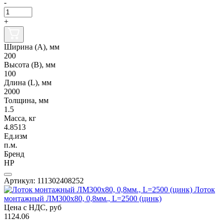
-
+
Ширина (А), мм
200
Высота (В), мм
100
Длина (L), мм
2000
Толщина, мм
1.5
Масса, кг
4.8513
Ед.изм
п.м.
Бренд
НР
Артикул: 111302408252
Лоток
монтажный ЛМ300х80, 0,8мм., L=2500 (цинк)
Цена с НДС, руб
1124.06