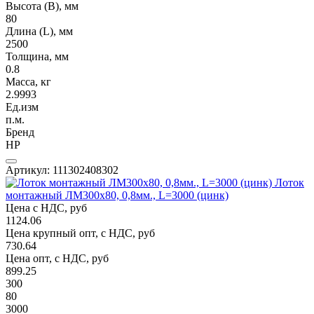
Высота (В), мм
80
Длина (L), мм
2500
Толщина, мм
0.8
Масса, кг
2.9993
Ед.изм
п.м.
Бренд
НР
Артикул: 111302408302
Лоток
монтажный ЛМ300х80, 0,8мм., L=3000 (цинк)
Цена с НДС, руб
1124.06
Цена крупный опт, с НДС, руб
730.64
Цена опт, с НДС, руб
899.25
300
80
3000