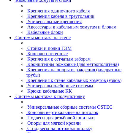
Кабельные хомуты и блоки
Крепления одиночного кабеля
Крепления кабеля в треугольник
Универсальные крепления
Аксессуары к кабельным хомутам и блокам
Кабельные блоки
Системы монтажа на стене
Стойки и полки ГЭМ
Консоли настенные
Крепления к сетчатым заборам
Кронштейны рожковые (для метрополитена)
Крепления на опоры ограждения (квадратные
трубы)
Крепления к стене кабельных хомутов (узлов)
Универсально-сборные системы
Крюки кабельные КК
Системы монтажа к полу/потолку
Универсальные сборные системы OSTEC
Консоли вертикальные на потолок
Подвесы для резьбовой шпильки
Опоры для мягкой кровли
С-подвесы на потолок/шпильку