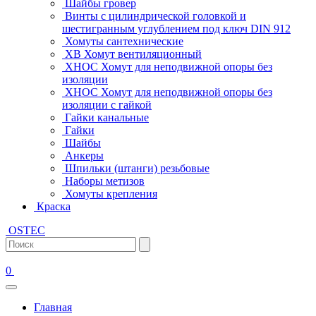
Шайбы гровер
Винты с цилиндрической головкой и
шестигранным углублением под ключ DIN 912
Хомуты сантехнические
ХВ Хомут вентиляционный
ХНОС Хомут для неподвижной опоры без
изоляции
ХНОС Хомут для неподвижной опоры без
изоляции с гайкой
Гайки канальные
Гайки
Шайбы
Анкеры
Шпильки (штанги) резьбовые
Наборы метизов
Хомуты крепления
Краска
OSTEC
0
Главная