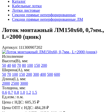
Каталог
Кабельные лотки
Лотки листовые
Секции прямые неперфорированные
Секции прямые неперфорированные ЛМ
Лоток монтажный ЛМ150х60, 0,7мм.,
L=2000 (цинк)
Артикул: 111300907202
Исполнение
Высота(В), мм:
50
40
60
70
80
100
150
200
Ширина(А), мм:
50
70
100
150
200
300
400
500
600
Длина(L), мм:
2000
2500
3000
Толщина, мм:
0.6
0.7
0.8
1.0
1.2
1.5
Ед.изм.: п.м.
Цена с НДС:
605,35 ₽
Цена ОПТ с НДС:
484,28 ₽