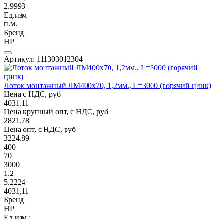
2.9993
Ед.изм
п.м.
Бренд
НР
Артикул: 111303012304
Лоток монтажный ЛМ400х70, 1,2мм., L=3000 (горячий цинк)
Цена с НДС, руб
4031.11
Цена крупный опт, с НДС, руб
2821.78
Цена опт, с НДС, руб
3224.89
400
70
3000
1.2
5.2224
4031,11
Бренд
НР
Ед.изм.: