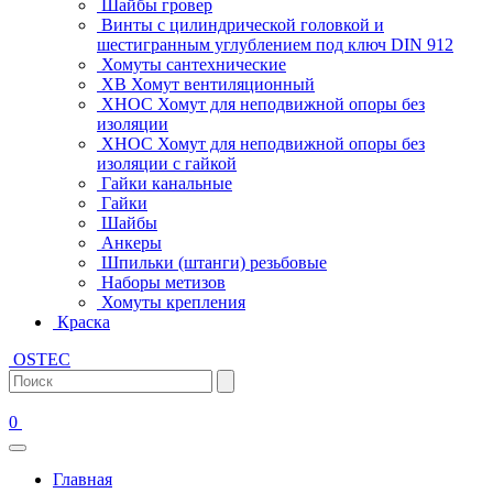
Шайбы гровер
Винты с цилиндрической головкой и
шестигранным углублением под ключ DIN 912
Хомуты сантехнические
ХВ Хомут вентиляционный
ХНОС Хомут для неподвижной опоры без
изоляции
ХНОС Хомут для неподвижной опоры без
изоляции с гайкой
Гайки канальные
Гайки
Шайбы
Анкеры
Шпильки (штанги) резьбовые
Наборы метизов
Хомуты крепления
Краска
OSTEC
0
Главная