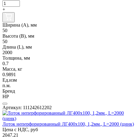
+
Ширина (А), мм
50
Высота (В), мм
50
Длина (L), мм
2000
Толщина, мм
0.7
Масса, кг
0.9891
Ед.изм
п.м.
Бренд
НР
Артикул: 111242612202
Лоток неперфорированный ЛГ400х100, 1,2мм., L=2000 (цинк)
Цена с НДС, руб
2047.21