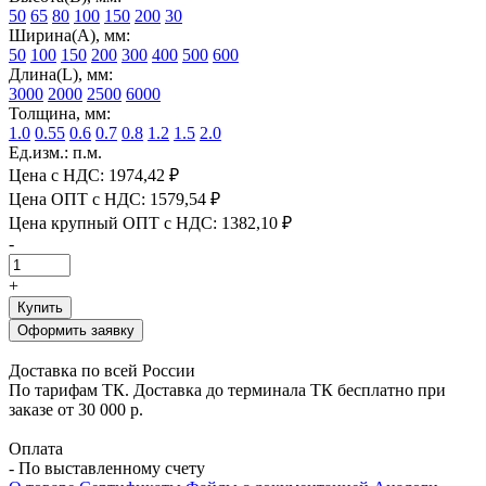
50
65
80
100
150
200
30
Ширина(А), мм:
50
100
150
200
300
400
500
600
Длина(L), мм:
3000
2000
2500
6000
Толщина, мм:
1.0
0.55
0.6
0.7
0.8
1.2
1.5
2.0
Ед.изм.: п.м.
Цена с НДС:
1974,42 ₽
Цена ОПТ с НДС:
1579,54 ₽
Цена крупный ОПТ с НДС:
1382,10 ₽
-
+
Купить
Оформить заявку
Доставка по всей России
По тарифам ТК. Доставка до терминала ТК бесплатно при
заказе от 30 000 р.
Оплата
- По выставленному счету