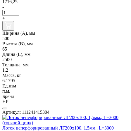
1716,25
-
+
Ширина (А), мм
500
Высота (В), мм
65
Длина (L), мм
2500
Толщина, мм
1.2
Масса, кг
6.1795
Ед.изм
п.м.
Бренд
НР
Артикул: 111241415304
Лоток неперфорированный ЛГ200х100, 1,5мм., L=3000