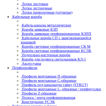
Лотки листовые
Лотки лестничные
Лотки проволочные (сетчатые)
Кабельные короба
Кабель-каналы металлические
Короба замковые КЗП
Короба замковые перфорированные КЗПП
Кабельные короба СП с защелкивающейся
крышкой
Короба световые перфорированные СК М
Короба световые перфорированные КСЛК
Подпольно-настенные короба
Короба для подвеса светильников КЛ-1
Аксессуары
Перфопрофили
Профили монтажные П образные
Профили монтажные C-образные
Профиль под канальную гайку (STRUT)
Профили монтажные L- образные / перфоуголки
Профили Z-образные
Полоса / лента перфорированная
Конструкции УСЭК