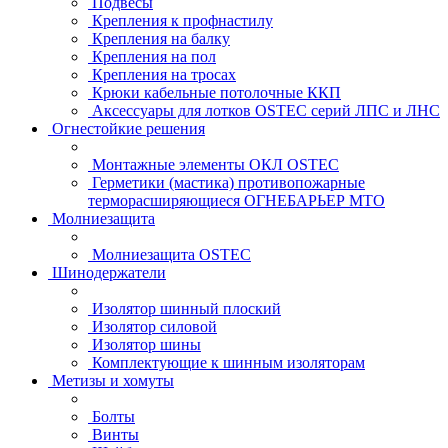
Подвесы
Крепления к профнастилу
Крепления на балку
Крепления на пол
Крепления на тросах
Крюки кабельные потолочные ККП
Аксессуары для лотков OSTEC серий ЛПС и ЛНС
Огнестойкие решения
Монтажные элементы ОКЛ OSTEC
Герметики (мастика) противопожарные
терморасширяющиеся ОГНЕБАРЬЕР МТО
Молниезащита
Молниезащита OSTEC
Шинодержатели
Изолятор шинный плоский
Изолятор силовой
Изолятор шины
Комплектующие к шинным изоляторам
Метизы и хомуты
Болты
Винты