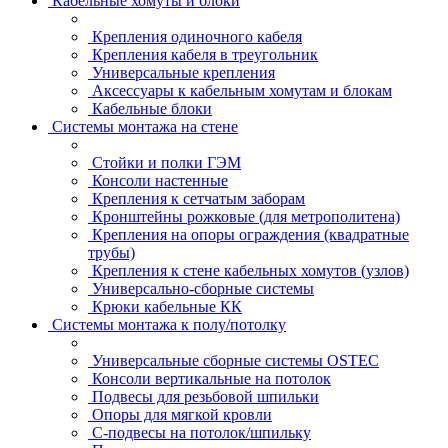
Кабельные хомуты и блоки
Крепления одиночного кабеля
Крепления кабеля в треугольник
Универсальные крепления
Аксессуары к кабельным хомутам и блокам
Кабельные блоки
Системы монтажа на стене
Стойки и полки ГЭМ
Консоли настенные
Крепления к сетчатым заборам
Кронштейны рожковые (для метрополитена)
Крепления на опоры ограждения (квадратные
трубы)
Крепления к стене кабельных хомутов (узлов)
Универсально-сборные системы
Крюки кабельные КК
Системы монтажа к полу/потолку
Универсальные сборные системы OSTEC
Консоли вертикальные на потолок
Подвесы для резьбовой шпильки
Опоры для мягкой кровли
С-подвесы на потолок/шпильку