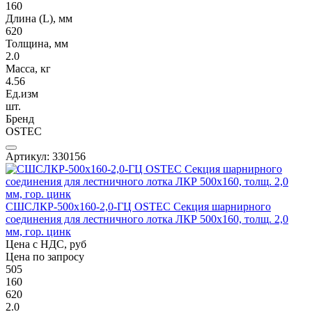
160
Длина (L), мм
620
Толщина, мм
2.0
Масса, кг
4.56
Ед.изм
шт.
Бренд
OSTEC
Артикул: 330156
СШСЛКР-500х160-2,0-ГЦ OSTEC Секция шарнирного
соединения для лестничного лотка ЛКР 500х160, толщ. 2,0
мм, гор. цинк
Цена с НДС, руб
Цена по запросу
505
160
620
2.0