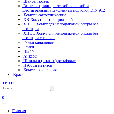
Шайбы гровер
Винты с цилиндрической головкой и
шестигранным углублением под ключ DIN 912
Хомуты сантехнические
ХВ Хомут вентиляционный
ХНОС Хомут для неподвижной опоры без
изоляции
ХНОС Хомут для неподвижной опоры без
изоляции с гайкой
Гайки канальные
Гайки
Шайбы
Анкеры
Шпильки (штанги) резьбовые
Наборы метизов
Хомуты крепления
Краска
OSTEC
0
Главная