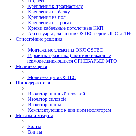
Подвесы
Крепления к профнастилу
Крепления на балку
Крепления на пол
Крепления на тросах
Крюки кабельные потолочные ККП
Аксессуары для лотков OSTEC серий ЛПС и ЛНС
Огнестойкие решения
Монтажные элементы ОКЛ OSTEC
Герметики (мастика) противопожарные
терморасширяющиеся ОГНЕБАРЬЕР МТО
Молниезащита
Молниезащита OSTEC
Шинодержатели
Изолятор шинный плоский
Изолятор силовой
Изолятор шины
Комплектующие к шинным изоляторам
Метизы и хомуты
Болты
Винты