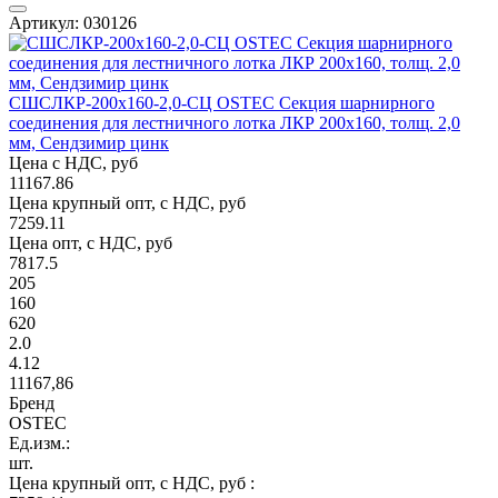
Артикул: 030126
СШСЛКР-200х160-2,0-СЦ OSTEC Секция шарнирного
соединения для лестничного лотка ЛКР 200х160, толщ. 2,0
мм, Сендзимир цинк
Цена с НДС, руб
11167.86
Цена крупный опт, с НДС, руб
7259.11
Цена опт, с НДС, руб
7817.5
205
160
620
2.0
4.12
11167,86
Бренд
OSTEC
Ед.изм.:
шт.
Цена крупный опт, с НДС, руб :