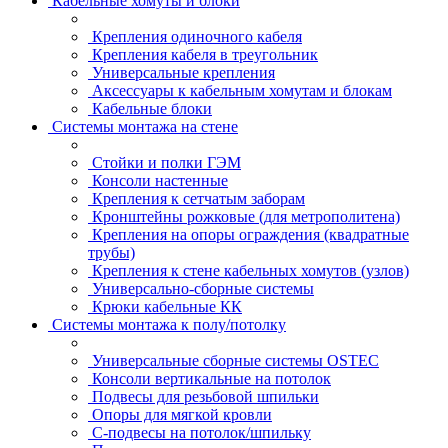
Кабельные хомуты и блоки
Крепления одиночного кабеля
Крепления кабеля в треугольник
Универсальные крепления
Аксессуары к кабельным хомутам и блокам
Кабельные блоки
Системы монтажа на стене
Стойки и полки ГЭМ
Консоли настенные
Крепления к сетчатым заборам
Кронштейны рожковые (для метрополитена)
Крепления на опоры ограждения (квадратные
трубы)
Крепления к стене кабельных хомутов (узлов)
Универсально-сборные системы
Крюки кабельные КК
Системы монтажа к полу/потолку
Универсальные сборные системы OSTEC
Консоли вертикальные на потолок
Подвесы для резьбовой шпильки
Опоры для мягкой кровли
С-подвесы на потолок/шпильку