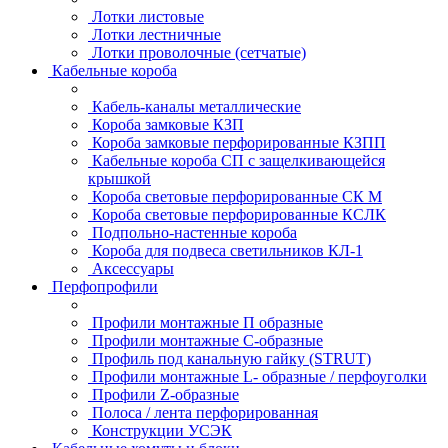
Лотки листовые
Лотки лестничные
Лотки проволочные (сетчатые)
Кабельные короба
Кабель-каналы металлические
Короба замковые КЗП
Короба замковые перфорированные КЗПП
Кабельные короба СП с защелкивающейся
крышкой
Короба световые перфорированные СК М
Короба световые перфорированные КСЛК
Подпольно-настенные короба
Короба для подвеса светильников КЛ-1
Аксессуары
Перфопрофили
Профили монтажные П образные
Профили монтажные C-образные
Профиль под канальную гайку (STRUT)
Профили монтажные L- образные / перфоуголки
Профили Z-образные
Полоса / лента перфорированная
Конструкции УСЭК