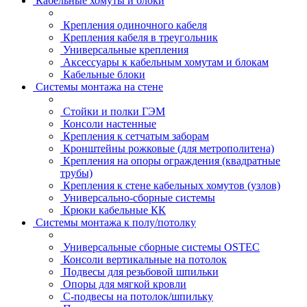
Кабельные хомуты и блоки
Крепления одиночного кабеля
Крепления кабеля в треугольник
Универсальные крепления
Аксессуары к кабельным хомутам и блокам
Кабельные блоки
Системы монтажа на стене
Стойки и полки ГЭМ
Консоли настенные
Крепления к сетчатым заборам
Кронштейны рожковые (для метрополитена)
Крепления на опоры ограждения (квадратные
трубы)
Крепления к стене кабельных хомутов (узлов)
Универсально-сборные системы
Крюки кабельные КК
Системы монтажа к полу/потолку
Универсальные сборные системы OSTEC
Консоли вертикальные на потолок
Подвесы для резьбовой шпильки
Опоры для мягкой кровли
С-подвесы на потолок/шпильку