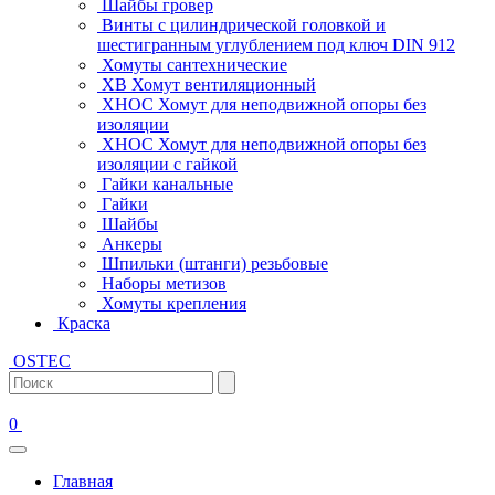
Шайбы гровер
Винты с цилиндрической головкой и
шестигранным углублением под ключ DIN 912
Хомуты сантехнические
ХВ Хомут вентиляционный
ХНОС Хомут для неподвижной опоры без
изоляции
ХНОС Хомут для неподвижной опоры без
изоляции с гайкой
Гайки канальные
Гайки
Шайбы
Анкеры
Шпильки (штанги) резьбовые
Наборы метизов
Хомуты крепления
Краска
OSTEC
0
Главная