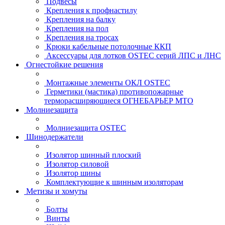
Подвесы
Крепления к профнастилу
Крепления на балку
Крепления на пол
Крепления на тросах
Крюки кабельные потолочные ККП
Аксессуары для лотков OSTEC серий ЛПС и ЛНС
Огнестойкие решения
Монтажные элементы ОКЛ OSTEC
Герметики (мастика) противопожарные
терморасширяющиеся ОГНЕБАРЬЕР МТО
Молниезащита
Молниезащита OSTEC
Шинодержатели
Изолятор шинный плоский
Изолятор силовой
Изолятор шины
Комплектующие к шинным изоляторам
Метизы и хомуты
Болты
Винты