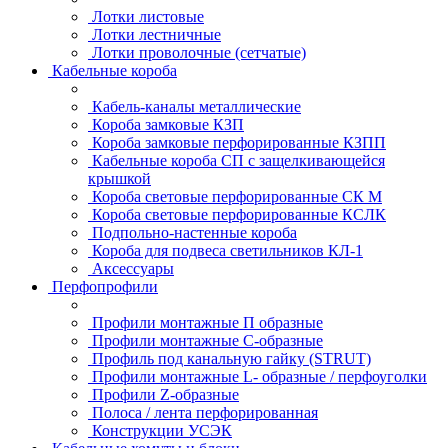
Лотки листовые
Лотки лестничные
Лотки проволочные (сетчатые)
Кабельные короба
Кабель-каналы металлические
Короба замковые КЗП
Короба замковые перфорированные КЗПП
Кабельные короба СП с защелкивающейся
крышкой
Короба световые перфорированные СК М
Короба световые перфорированные КСЛК
Подпольно-настенные короба
Короба для подвеса светильников КЛ-1
Аксессуары
Перфопрофили
Профили монтажные П образные
Профили монтажные C-образные
Профиль под канальную гайку (STRUT)
Профили монтажные L- образные / перфоуголки
Профили Z-образные
Полоса / лента перфорированная
Конструкции УСЭК