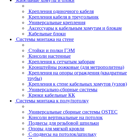
Кабельные хомуты и блоки
Крепления одиночного кабеля
Крепления кабеля в треугольник
Универсальные крепления
Аксессуары к кабельным хомутам и блокам
Кабельные блоки
Системы монтажа на стене
Стойки и полки ГЭМ
Консоли настенные
Крепления к сетчатым заборам
Кронштейны рожковые (для метрополитена)
Крепления на опоры ограждения (квадратные
трубы)
Крепления к стене кабельных хомутов (узлов)
Универсально-сборные системы
Крюки кабельные КК
Системы монтажа к полу/потолку
Универсальные сборные системы OSTEC
Консоли вертикальные на потолок
Подвесы для резьбовой шпильки
Опоры для мягкой кровли
С-подвесы на потолок/шпильку