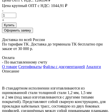
Цена ОПТ с НДС:
1286,04 ₽
Цена крупный ОПТ с НДС:
1044,91 ₽
-
+
Купить
Оформить заявку
Доставка по всей России
По тарифам ТК. Доставка до терминала ТК бесплатно при
заказе от 30 000 р.
Оплата
- По выставленному счету
О товаре
Сертификаты
Файлы с документацией
Аналоги
Описание
В стандартном исполнении изготавливаются из
оцинко
ванной стали толщиной стали
1,2
мм
, 1,5
мм
и
2
мм
(
под за
каз изготавливаются с другими типами
покрытий
).
Пред
ставляют собой сварную конструкцию
,
для
прокладки
кабельных трасс
,
состоящую из двух боковых
профи
лей
,
соединённых между собой приварными планками
.