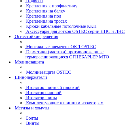
Подвесы
Крепления к профнастилу
Крепления на балку
Крепления на пол
Крепления на тросах
Крюки кабельные потолочные ККП
Аксессуары для лотков OSTEC серий ЛПС и ЛНС
Огнестойкие решения
Монтажные элементы ОКЛ OSTEC
Герметики (мастика) противопожарные
терморасширяющиеся ОГНЕБАРЬЕР МТО
Молниезащита
Молниезащита OSTEC
Шинодержатели
Изолятор шинный плоский
Изолятор силовой
Изолятор шины
Комплектующие к шинным изоляторам
Метизы и хомуты
Болты
Винты