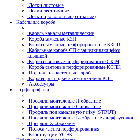
Лотки листовые
Лотки лестничные
Лотки проволочные (сетчатые)
Кабельные короба
Кабель-каналы металлические
Короба замковые КЗП
Короба замковые перфорированные КЗПП
Кабельные короба СП с защелкивающейся
крышкой
Короба световые перфорированные СК М
Короба световые перфорированные КСЛК
Подпольно-настенные короба
Короба для подвеса светильников КЛ-1
Аксессуары
Перфопрофили
Профили монтажные П образные
Профили монтажные C-образные
Профиль под канальную гайку (STRUT)
Профили монтажные L- образные / перфоуголки
Профили Z-образные
Полоса / лента перфорированная
Конструкции УСЭК