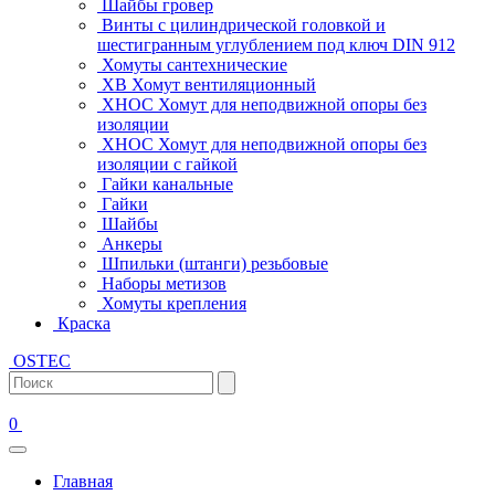
Шайбы гровер
Винты с цилиндрической головкой и
шестигранным углублением под ключ DIN 912
Хомуты сантехнические
ХВ Хомут вентиляционный
ХНОС Хомут для неподвижной опоры без
изоляции
ХНОС Хомут для неподвижной опоры без
изоляции с гайкой
Гайки канальные
Гайки
Шайбы
Анкеры
Шпильки (штанги) резьбовые
Наборы метизов
Хомуты крепления
Краска
OSTEC
0
Главная