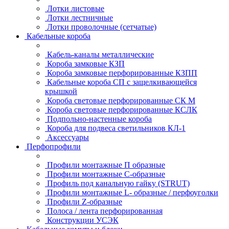
Лотки листовые
Лотки лестничные
Лотки проволочные (сетчатые)
Кабельные короба
Кабель-каналы металлические
Короба замковые КЗП
Короба замковые перфорированные КЗПП
Кабельные короба СП с защелкивающейся
крышкой
Короба световые перфорированные СК М
Короба световые перфорированные КСЛК
Подпольно-настенные короба
Короба для подвеса светильников КЛ-1
Аксессуары
Перфопрофили
Профили монтажные П образные
Профили монтажные C-образные
Профиль под канальную гайку (STRUT)
Профили монтажные L- образные / перфоуголки
Профили Z-образные
Полоса / лента перфорированная
Конструкции УСЭК