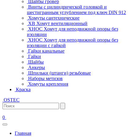
Шайбы гровер
Винты с цилиндрической головкой и
шестигранным углублением под ключ DIN 912
Хомуты сантехнические
ХВ Хомут вентиляционный
ХНОС Хомут для неподвижной опоры без
изоляции
ХНОС Хомут для неподвижной опоры без
изоляции с гайкой
Гайки канальные
Гайки
Шайбы
Анкеры
Шпильки (штанги) резьбовые
Наборы метизов
Хомуты крепления
Краска
OSTEC
0
Главная