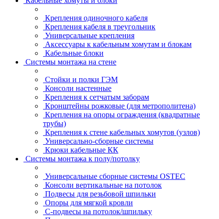
Кабельные хомуты и блоки
Крепления одиночного кабеля
Крепления кабеля в треугольник
Универсальные крепления
Аксессуары к кабельным хомутам и блокам
Кабельные блоки
Системы монтажа на стене
Стойки и полки ГЭМ
Консоли настенные
Крепления к сетчатым заборам
Кронштейны рожковые (для метрополитена)
Крепления на опоры ограждения (квадратные
трубы)
Крепления к стене кабельных хомутов (узлов)
Универсально-сборные системы
Крюки кабельные КК
Системы монтажа к полу/потолку
Универсальные сборные системы OSTEC
Консоли вертикальные на потолок
Подвесы для резьбовой шпильки
Опоры для мягкой кровли
С-подвесы на потолок/шпильку