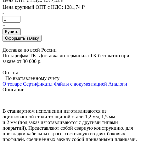
Цена ОПТ с НДС:
1577,52 ₽
Цена крупный ОПТ с НДС:
1281,74 ₽
-
+
Купить
Оформить заявку
Доставка по всей России
По тарифам ТК. Доставка до терминала ТК бесплатно при
заказе от 30 000 р.
Оплата
- По выставленному счету
О товаре
Сертификаты
Файлы с документацией
Аналоги
Описание
В стандартном исполнении изготавливаются из
оцинко
ванной стали толщиной стали
1,2
мм
, 1,5
мм
и
2
мм
(
под за
каз изготавливаются с другими типами
покрытий
).
Пред
ставляют собой сварную конструкцию
,
для
прокладки
кабельных трасс
,
состоящую из двух боковых
профи
лей
,
соединённых между собой приварными планками
.