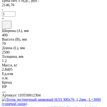
Цена опт, с НДС, руб :
2146,76
-
+
Ширина (А), мм
400
Высота (В), мм
70
Длина (L), мм
2500
Толщина, мм
1.2
Масса, кг
2.8405
Ед.изм
п.м.
Бренд
НР
Артикул: 110550912304