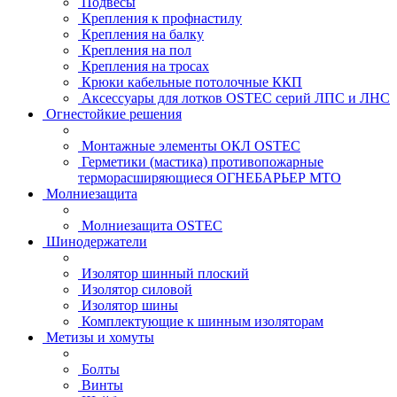
Подвесы
Крепления к профнастилу
Крепления на балку
Крепления на пол
Крепления на тросах
Крюки кабельные потолочные ККП
Аксессуары для лотков OSTEC серий ЛПС и ЛНС
Огнестойкие решения
Монтажные элементы ОКЛ OSTEC
Герметики (мастика) противопожарные
терморасширяющиеся ОГНЕБАРЬЕР МТО
Молниезащита
Молниезащита OSTEC
Шинодержатели
Изолятор шинный плоский
Изолятор силовой
Изолятор шины
Комплектующие к шинным изоляторам
Метизы и хомуты
Болты
Винты