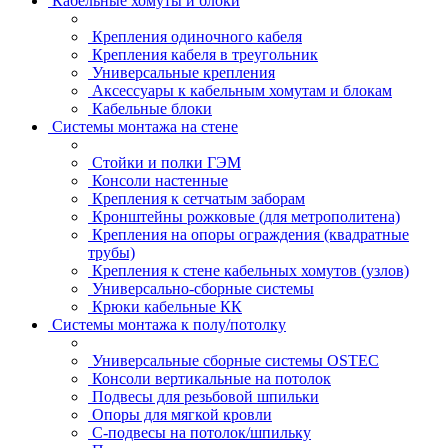
Кабельные хомуты и блоки
Крепления одиночного кабеля
Крепления кабеля в треугольник
Универсальные крепления
Аксессуары к кабельным хомутам и блокам
Кабельные блоки
Системы монтажа на стене
Стойки и полки ГЭМ
Консоли настенные
Крепления к сетчатым заборам
Кронштейны рожковые (для метрополитена)
Крепления на опоры ограждения (квадратные
трубы)
Крепления к стене кабельных хомутов (узлов)
Универсально-сборные системы
Крюки кабельные КК
Системы монтажа к полу/потолку
Универсальные сборные системы OSTEC
Консоли вертикальные на потолок
Подвесы для резьбовой шпильки
Опоры для мягкой кровли
С-подвесы на потолок/шпильку