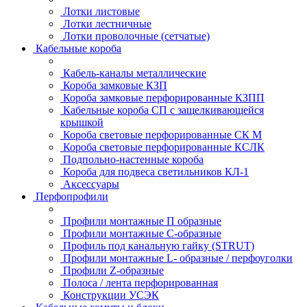
Лотки листовые
Лотки лестничные
Лотки проволочные (сетчатые)
Кабельные короба
Кабель-каналы металлические
Короба замковые КЗП
Короба замковые перфорированные КЗПП
Кабельные короба СП с защелкивающейся
крышкой
Короба световые перфорированные СК М
Короба световые перфорированные КСЛК
Подпольно-настенные короба
Короба для подвеса светильников КЛ-1
Аксессуары
Перфопрофили
Профили монтажные П образные
Профили монтажные C-образные
Профиль под канальную гайку (STRUT)
Профили монтажные L- образные / перфоуголки
Профили Z-образные
Полоса / лента перфорированная
Конструкции УСЭК