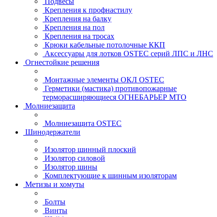
Подвесы
Крепления к профнастилу
Крепления на балку
Крепления на пол
Крепления на тросах
Крюки кабельные потолочные ККП
Аксессуары для лотков OSTEC серий ЛПС и ЛНС
Огнестойкие решения
Монтажные элементы ОКЛ OSTEC
Герметики (мастика) противопожарные
терморасширяющиеся ОГНЕБАРЬЕР МТО
Молниезащита
Молниезащита OSTEC
Шинодержатели
Изолятор шинный плоский
Изолятор силовой
Изолятор шины
Комплектующие к шинным изоляторам
Метизы и хомуты
Болты
Винты