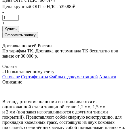
Цена ОПТ с НДС:
664,47 ₽
Цена крупный ОПТ с НДС:
539,88 ₽
-
+
Купить
Оформить заявку
Доставка по всей России
По тарифам ТК. Доставка до терминала ТК бесплатно при
заказе от 30 000 р.
Оплата
- По выставленному счету
О товаре
Сертификаты
Файлы с документацией
Аналоги
Описание
В стандартном исполнении изготавливаются из
оцинко
ванной стали толщиной стали
1,2
мм
, 1,5
мм
и
2
мм
(
под за
каз изготавливаются с другими типами
покрытий
).
Пред
ставляют собой сварную конструкцию
,
для
прокладки
кабельных трасс
,
состоящую из двух боковых
профи
лей
,
соединённых между собой приварными планками
.