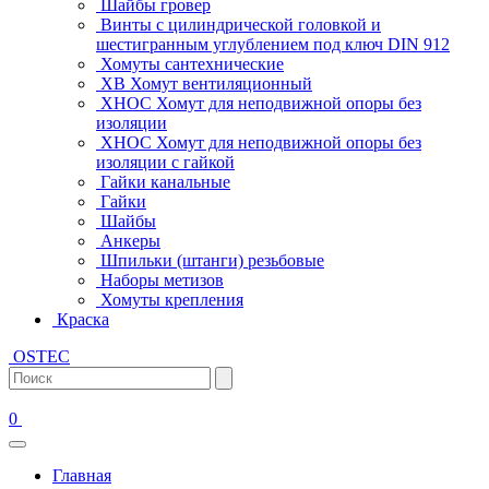
Шайбы гровер
Винты с цилиндрической головкой и
шестигранным углублением под ключ DIN 912
Хомуты сантехнические
ХВ Хомут вентиляционный
ХНОС Хомут для неподвижной опоры без
изоляции
ХНОС Хомут для неподвижной опоры без
изоляции с гайкой
Гайки канальные
Гайки
Шайбы
Анкеры
Шпильки (штанги) резьбовые
Наборы метизов
Хомуты крепления
Краска
OSTEC
0
Главная