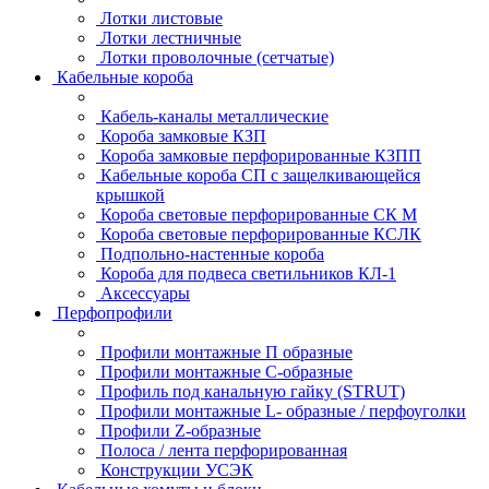
Лотки листовые
Лотки лестничные
Лотки проволочные (сетчатые)
Кабельные короба
Кабель-каналы металлические
Короба замковые КЗП
Короба замковые перфорированные КЗПП
Кабельные короба СП с защелкивающейся
крышкой
Короба световые перфорированные СК М
Короба световые перфорированные КСЛК
Подпольно-настенные короба
Короба для подвеса светильников КЛ-1
Аксессуары
Перфопрофили
Профили монтажные П образные
Профили монтажные C-образные
Профиль под канальную гайку (STRUT)
Профили монтажные L- образные / перфоуголки
Профили Z-образные
Полоса / лента перфорированная
Конструкции УСЭК