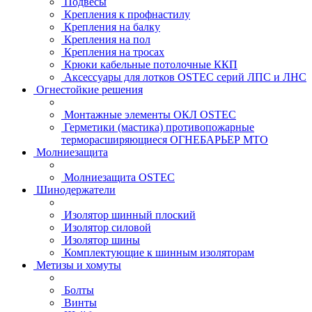
Подвесы
Крепления к профнастилу
Крепления на балку
Крепления на пол
Крепления на тросах
Крюки кабельные потолочные ККП
Аксессуары для лотков OSTEC серий ЛПС и ЛНС
Огнестойкие решения
Монтажные элементы ОКЛ OSTEC
Герметики (мастика) противопожарные
терморасширяющиеся ОГНЕБАРЬЕР МТО
Молниезащита
Молниезащита OSTEC
Шинодержатели
Изолятор шинный плоский
Изолятор силовой
Изолятор шины
Комплектующие к шинным изоляторам
Метизы и хомуты
Болты
Винты