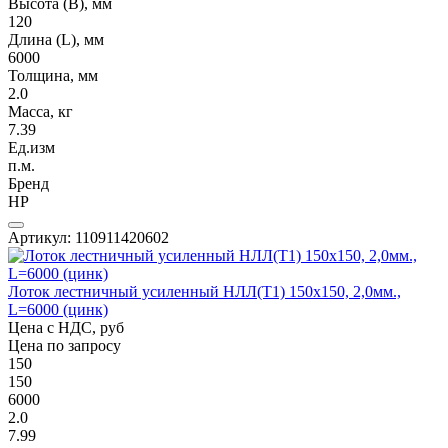
Высота (В), мм
120
Длина (L), мм
6000
Толщина, мм
2.0
Масса, кг
7.39
Ед.изм
п.м.
Бренд
НР
Артикул: 110911420602
Лоток лестничный усиленный НЛЛ(Т1) 150х150, 2,0мм.,
L=6000 (цинк)
Цена с НДС, руб
Цена по запросу
150
150
6000
2.0
7.99