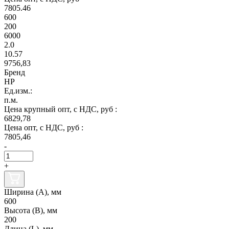
7805.46
600
200
6000
2.0
10.57
9756,83
Бренд
НР
Ед.изм.:
п.м.
Цена крупный опт, с НДС, руб :
6829,78
Цена опт, с НДС, руб :
7805,46
-
+
Ширина (А), мм
600
Высота (В), мм
200
Длина (L), мм