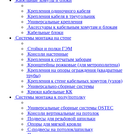
Кабельные хомуты и блоки
Крепления одиночного кабеля
Крепления кабеля в треугольник
Универсальные крепления
Аксессуары к кабельным хомутам и блокам
Кабельные блоки
Системы монтажа на стене
Стойки и полки ГЭМ
Консоли настенные
Крепления к сетчатым заборам
Кронштейны рожковые (для метрополитена)
Крепления на опоры ограждения (квадратные
трубы)
Крепления к стене кабельных хомутов (узлов)
Универсально-сборные системы
Крюки кабельные КК
Системы монтажа к полу/потолку
Универсальные сборные системы OSTEC
Консоли вертикальные на потолок
Подвесы для резьбовой шпильки
Опоры для мягкой кровли
С-подвесы на потолок/шпильку