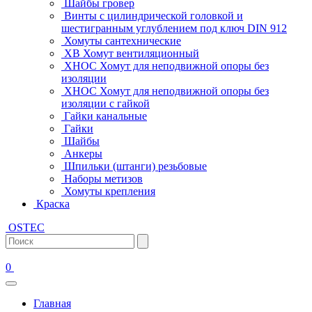
Шайбы гровер
Винты с цилиндрической головкой и
шестигранным углублением под ключ DIN 912
Хомуты сантехнические
ХВ Хомут вентиляционный
ХНОС Хомут для неподвижной опоры без
изоляции
ХНОС Хомут для неподвижной опоры без
изоляции с гайкой
Гайки канальные
Гайки
Шайбы
Анкеры
Шпильки (штанги) резьбовые
Наборы метизов
Хомуты крепления
Краска
OSTEC
0
Главная