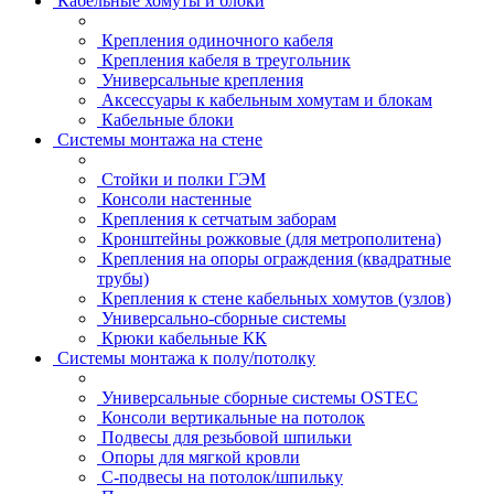
Кабельные хомуты и блоки
Крепления одиночного кабеля
Крепления кабеля в треугольник
Универсальные крепления
Аксессуары к кабельным хомутам и блокам
Кабельные блоки
Системы монтажа на стене
Стойки и полки ГЭМ
Консоли настенные
Крепления к сетчатым заборам
Кронштейны рожковые (для метрополитена)
Крепления на опоры ограждения (квадратные
трубы)
Крепления к стене кабельных хомутов (узлов)
Универсально-сборные системы
Крюки кабельные КК
Системы монтажа к полу/потолку
Универсальные сборные системы OSTEC
Консоли вертикальные на потолок
Подвесы для резьбовой шпильки
Опоры для мягкой кровли
С-подвесы на потолок/шпильку