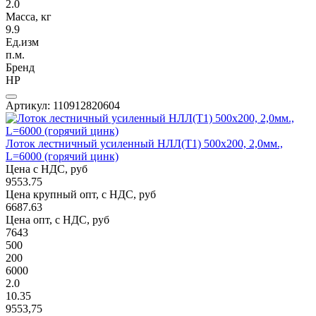
2.0
Масса, кг
9.9
Ед.изм
п.м.
Бренд
НР
Артикул: 110912820604
Лоток лестничный усиленный НЛЛ(Т1) 500х200, 2,0мм.,
L=6000 (горячий цинк)
Цена с НДС, руб
9553.75
Цена крупный опт, с НДС, руб
6687.63
Цена опт, с НДС, руб
7643
500
200
6000
2.0
10.35
9553,75