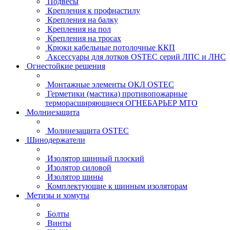
Подвесы
Крепления к профнастилу
Крепления на балку
Крепления на пол
Крепления на тросах
Крюки кабельные потолочные ККП
Аксессуары для лотков OSTEC серий ЛПС и ЛНС
Огнестойкие решения
Монтажные элементы ОКЛ OSTEC
Герметики (мастика) противопожарные
терморасширяющиеся ОГНЕБАРЬЕР МТО
Молниезащита
Молниезащита OSTEC
Шинодержатели
Изолятор шинный плоский
Изолятор силовой
Изолятор шины
Комплектующие к шинным изоляторам
Метизы и хомуты
Болты
Винты