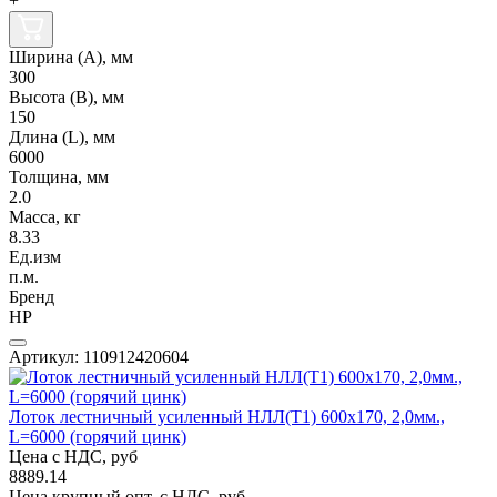
+
Ширина (А), мм
300
Высота (В), мм
150
Длина (L), мм
6000
Толщина, мм
2.0
Масса, кг
8.33
Ед.изм
п.м.
Бренд
НР
Артикул: 110912420604
Лоток лестничный усиленный НЛЛ(Т1) 600х170, 2,0мм.,
L=6000 (горячий цинк)
Цена с НДС, руб
8889.14
Цена крупный опт, с НДС, руб