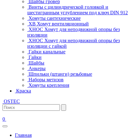
Шайбы гровер
Винты с цилиндрической головкой и
шестигранным углублением под ключ DIN 912
Хомуты сантехнические
ХВ Хомут вентиляционный
ХНОС Хомут для неподвижной опоры без
изоляции
ХНОС Хомут для неподвижной опоры без
изоляции с гайкой
Гайки канальные
Гайки
Шайбы
Анкеры
Шпильки (штанги) резьбовые
Наборы метизов
Хомуты крепления
Краска
OSTEC
0
Главная