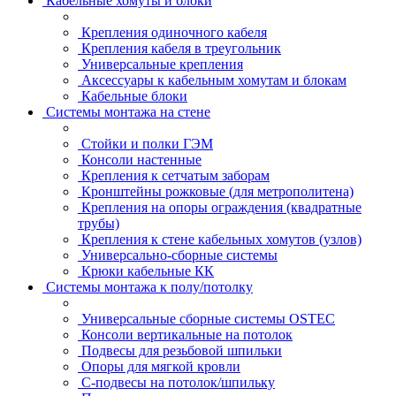
Кабельные хомуты и блоки
Крепления одиночного кабеля
Крепления кабеля в треугольник
Универсальные крепления
Аксессуары к кабельным хомутам и блокам
Кабельные блоки
Системы монтажа на стене
Стойки и полки ГЭМ
Консоли настенные
Крепления к сетчатым заборам
Кронштейны рожковые (для метрополитена)
Крепления на опоры ограждения (квадратные
трубы)
Крепления к стене кабельных хомутов (узлов)
Универсально-сборные системы
Крюки кабельные КК
Системы монтажа к полу/потолку
Универсальные сборные системы OSTEC
Консоли вертикальные на потолок
Подвесы для резьбовой шпильки
Опоры для мягкой кровли
С-подвесы на потолок/шпильку