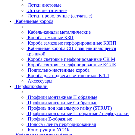
Лотки листовые
Лотки лестничные
Лотки проволочные (сетчатые)
Кабельные короба
Кабель-каналы металлические
Короба замковые КЗП
Короба замковые перфорированные КЗПП
Кабельные короба СП с защелкивающейся
крышкой
Короба световые перфорированные СК М
Короба световые перфорированные КСЛК
Подпольно-настенные короба
Короба для подвеса светильников КЛ-1
Аксессуары
Перфопрофили
Профили монтажные П образные
Профили монтажные C-образные
Профиль под канальную гайку (STRUT)
Профили монтажные L- образные / перфоуголки
Профили Z-образные
Полоса / лента перфорированная
Конструкции УСЭК