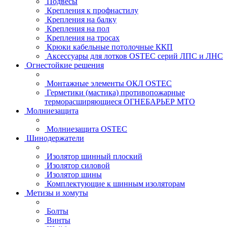
Подвесы
Крепления к профнастилу
Крепления на балку
Крепления на пол
Крепления на тросах
Крюки кабельные потолочные ККП
Аксессуары для лотков OSTEC серий ЛПС и ЛНС
Огнестойкие решения
Монтажные элементы ОКЛ OSTEC
Герметики (мастика) противопожарные
терморасширяющиеся ОГНЕБАРЬЕР МТО
Молниезащита
Молниезащита OSTEC
Шинодержатели
Изолятор шинный плоский
Изолятор силовой
Изолятор шины
Комплектующие к шинным изоляторам
Метизы и хомуты
Болты
Винты