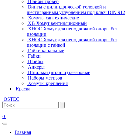
Шайбы гровер
Винты с цилиндрической головкой и
шестигранным углублением под ключ DIN 912
Хомуты сантехнические
ХВ Хомут вентиляционный
ХНОС Хомут для неподвижной опоры без
изоляции
ХНОС Хомут для неподвижной опоры без
изоляции с гайкой
Гайки канальные
Гайки
Шайбы
Анкеры
Шпильки (штанги) резьбовые
Наборы метизов
Хомуты крепления
Краска
OSTEC
0
Главная