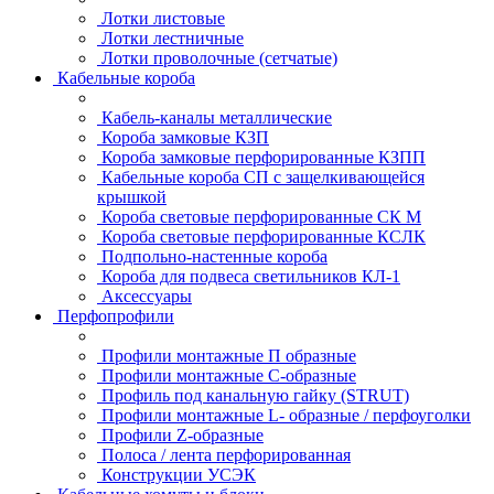
Лотки листовые
Лотки лестничные
Лотки проволочные (сетчатые)
Кабельные короба
Кабель-каналы металлические
Короба замковые КЗП
Короба замковые перфорированные КЗПП
Кабельные короба СП с защелкивающейся
крышкой
Короба световые перфорированные СК М
Короба световые перфорированные КСЛК
Подпольно-настенные короба
Короба для подвеса светильников КЛ-1
Аксессуары
Перфопрофили
Профили монтажные П образные
Профили монтажные C-образные
Профиль под канальную гайку (STRUT)
Профили монтажные L- образные / перфоуголки
Профили Z-образные
Полоса / лента перфорированная
Конструкции УСЭК