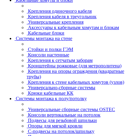
Кабельные хомуты и блоки
Крепления одиночного кабеля
Крепления кабеля в треугольник
Универсальные крепления
Аксессуары к кабельным хомутам и блокам
Кабельные блоки
Системы монтажа на стене
Стойки и полки ГЭМ
Консоли настенные
Крепления к сетчатым заборам
Кронштейны рожковые (для метрополитена)
Крепления на опоры ограждения (квадратные
трубы)
Крепления к стене кабельных хомутов (узлов)
Универсально-сборные системы
Крюки кабельные КК
Системы монтажа к полу/потолку
Универсальные сборные системы OSTEC
Консоли вертикальные на потолок
Подвесы для резьбовой шпильки
Опоры для мягкой кровли
С-подвесы на потолок/шпильку