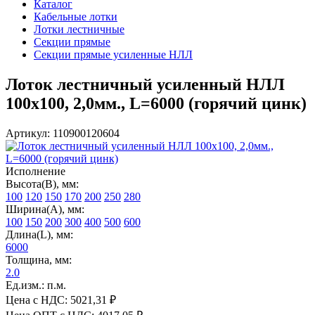
Каталог
Кабельные лотки
Лотки лестничные
Секции прямые
Секции прямые усиленные НЛЛ
Лоток лестничный усиленный НЛЛ
100х100, 2,0мм., L=6000 (горячий цинк)
Артикул: 110900120604
Исполнение
Высота(В), мм:
100
120
150
170
200
250
280
Ширина(А), мм:
100
150
200
300
400
500
600
Длина(L), мм:
6000
Толщина, мм:
2.0
Ед.изм.: п.м.
Цена с НДС:
5021,31 ₽