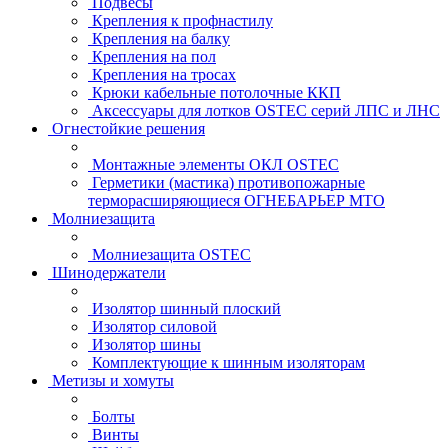
Подвесы
Крепления к профнастилу
Крепления на балку
Крепления на пол
Крепления на тросах
Крюки кабельные потолочные ККП
Аксессуары для лотков OSTEC серий ЛПС и ЛНС
Огнестойкие решения
Монтажные элементы ОКЛ OSTEC
Герметики (мастика) противопожарные
терморасширяющиеся ОГНЕБАРЬЕР МТО
Молниезащита
Молниезащита OSTEC
Шинодержатели
Изолятор шинный плоский
Изолятор силовой
Изолятор шины
Комплектующие к шинным изоляторам
Метизы и хомуты
Болты
Винты