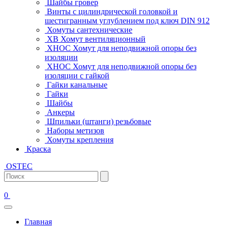
Шайбы гровер
Винты с цилиндрической головкой и
шестигранным углублением под ключ DIN 912
Хомуты сантехнические
ХВ Хомут вентиляционный
ХНОС Хомут для неподвижной опоры без
изоляции
ХНОС Хомут для неподвижной опоры без
изоляции с гайкой
Гайки канальные
Гайки
Шайбы
Анкеры
Шпильки (штанги) резьбовые
Наборы метизов
Хомуты крепления
Краска
OSTEC
0
Главная