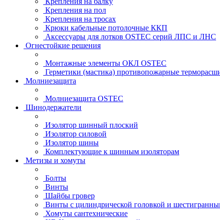
Крепления на балку
Крепления на пол
Крепления на тросах
Крюки кабельные потолочные ККП
Аксессуары для лотков OSTEC серий ЛПС и ЛНС
Огнестойкие решения
Монтажные элементы ОКЛ OSTEC
Герметики (мастика) противопожарные термор
Молниезащита
Молниезащита OSTEC
Шинодержатели
Изолятор шинный плоский
Изолятор силовой
Изолятор шины
Комплектующие к шинным изоляторам
Метизы и хомуты
Болты
Винты
Шайбы гровер
Винты с цилиндрической головкой и шестигранны
Хомуты сантехнические