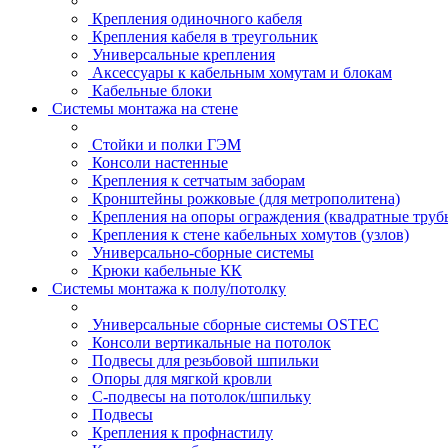
Крепления одиночного кабеля
Крепления кабеля в треугольник
Универсальные крепления
Аксессуары к кабельным хомутам и блокам
Кабельные блоки
Системы монтажа на стене
Стойки и полки ГЭМ
Консоли настенные
Крепления к сетчатым заборам
Кронштейны рожковые (для метрополитена)
Крепления на опоры ограждения (квадратные труб
Крепления к стене кабельных хомутов (узлов)
Универсально-сборные системы
Крюки кабельные КК
Системы монтажа к полу/потолку
Универсальные сборные системы OSTEC
Консоли вертикальные на потолок
Подвесы для резьбовой шпильки
Опоры для мягкой кровли
С-подвесы на потолок/шпильку
Подвесы
Крепления к профнастилу