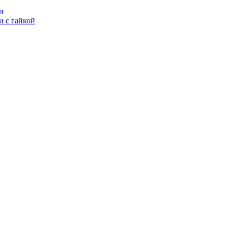
и
 с гайкой