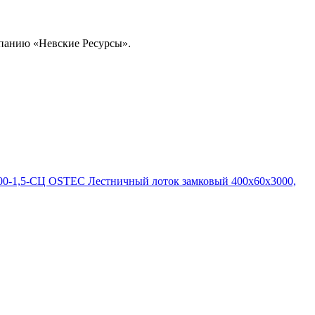
омпанию «Невские Ресурсы».
0-1,5-СЦ OSTEC Лестничный лоток замковый 400х60х3000,