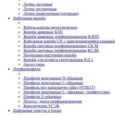
Лотки листовые
Лотки лестничные
Лотки проволочные (сетчатые)
Кабельные короба
Кабель-каналы металлические
Короба замковые КЗП
Короба замковые перфорированные КЗПП
Кабельные короба СП с защелкивающейся крышко
Короба световые перфорированные СК М
Короба световые перфорированные КСЛК
Подпольно-настенные короба
Короба для подвеса светильников КЛ-1
Аксессуары
Перфопрофили
Профили монтажные П образные
Профили монтажные C-образные
Профиль под канальную гайку (STRUT)
Профили монтажные L- образные / перфоуголки
Профили Z-образные
Полоса / лента перфорированная
Конструкции УСЭК
Кабельные хомуты и блоки