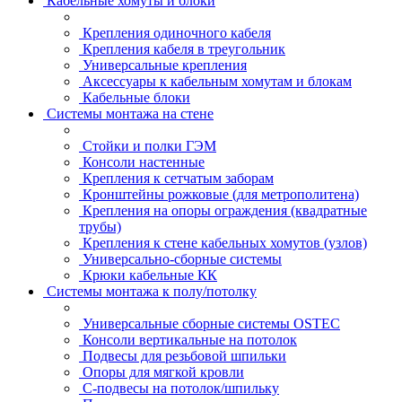
Кабельные хомуты и блоки
Крепления одиночного кабеля
Крепления кабеля в треугольник
Универсальные крепления
Аксессуары к кабельным хомутам и блокам
Кабельные блоки
Системы монтажа на стене
Стойки и полки ГЭМ
Консоли настенные
Крепления к сетчатым заборам
Кронштейны рожковые (для метрополитена)
Крепления на опоры ограждения (квадратные
трубы)
Крепления к стене кабельных хомутов (узлов)
Универсально-сборные системы
Крюки кабельные КК
Системы монтажа к полу/потолку
Универсальные сборные системы OSTEC
Консоли вертикальные на потолок
Подвесы для резьбовой шпильки
Опоры для мягкой кровли
С-подвесы на потолок/шпильку