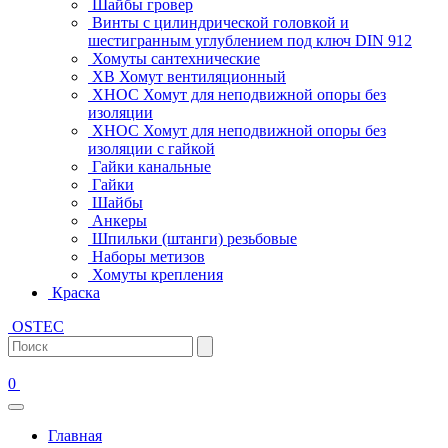
Шайбы гровер
Винты с цилиндрической головкой и
шестигранным углублением под ключ DIN 912
Хомуты сантехнические
ХВ Хомут вентиляционный
ХНОС Хомут для неподвижной опоры без
изоляции
ХНОС Хомут для неподвижной опоры без
изоляции с гайкой
Гайки канальные
Гайки
Шайбы
Анкеры
Шпильки (штанги) резьбовые
Наборы метизов
Хомуты крепления
Краска
OSTEC
0
Главная