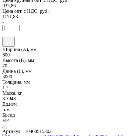
Цена крупный опт, с НДС, руб :
935,86
Цена опт, с НДС, руб :
1151,83
-
+
Ширина (А), мм
600
Высота (В), мм
70
Длина (L), мм
3000
Толщина, мм
1.2
Масса, кг
3.3948
Ед.изм
п.м.
Бренд
НР
Артикул: 110400515302