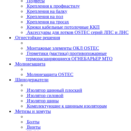
Подвесы
Крепления к профнастилу
Крепления на балку
Крепления на пол
Крепления на тросах
Крюки кабельные потолочные ККП
Аксессуары для лотков OSTEC серий ЛПС и ЛНС
Огнестойкие решения
Монтажные элементы ОКЛ OSTEC
Герметики (мастика) противопожарные
терморасширяющиеся ОГНЕБАРЬЕР МТО
Молниезащита
Молниезащита OSTEC
Шинодержатели
Изолятор шинный плоский
Изолятор силовой
Изолятор шины
Комплектующие к шинным изоляторам
Метизы и хомуты
Болты
Винты