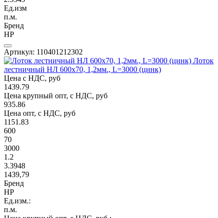
Ед.изм
п.м.
Бренд
НР
Артикул: 110401212302
Лоток
лестничный НЛ 600х70, 1,2мм., L=3000 (цинк)
Цена с НДС, руб
1439.79
Цена крупный опт, с НДС, руб
935.86
Цена опт, с НДС, руб
1151.83
600
70
3000
1.2
3.3948
1439,79
Бренд
НР
Ед.изм.:
п.м.