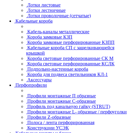
Лотки листовые
Лотки лестничные
Лотки проволочные (сетчатые)
Кабельные короба
Кабель-каналы металлические
Короба замковые КЗП
Короба замковые перфорированные КЗПП
Кабельные короба СП с защелкивающейся
крышкой
Короба световые перфорированные СК М
Короба световые перфорированные КСЛК
Подпольно-настенные короба
Короба для подвеса светильников КЛ-1
Аксессуары
Перфопрофили
Профили монтажные П образные
Профили монтажные C-образные
Профиль под канальную гайку (STRUT)
Профили монтажные L- образные / перфоуголки
Профили Z-образные
Полоса / лента перфорированная
Конструкции УСЭК