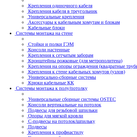
Крепления одиночного кабеля
Крепления кабеля в треугольник
Универсальные крепления
Аксессуары к кабельным хомутам и блокам
Кабельные блоки
Системы монтажа на стене
Стойки и полки ГЭМ
Консоли настенные
Крепления к сетчатым заборам
Кронштейны рожковые (для метрополитена)
Крепления на опоры ограждения (квадратные труб
Крепления к стене кабельных хомутов (узлов)
Универсально-сборные системы
Крюки кабельные КК
Системы монтажа к полу/потолку
Универсальные сборные системы OSTEC
Консоли вертикальные на потолок
Подвесы для резьбовой шпильки
Опоры для мягкой кровли
С-подвесы на потолок/шпильку
Подвесы
Крепления к профнастилу