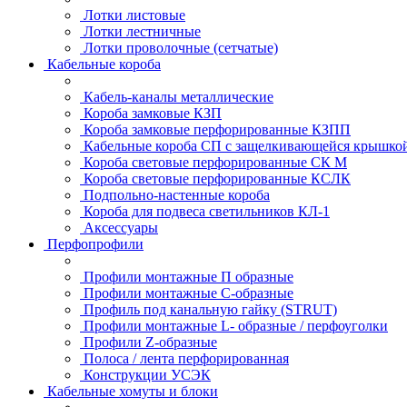
Лотки листовые
Лотки лестничные
Лотки проволочные (сетчатые)
Кабельные короба
Кабель-каналы металлические
Короба замковые КЗП
Короба замковые перфорированные КЗПП
Кабельные короба СП с защелкивающейся крышко
Короба световые перфорированные СК М
Короба световые перфорированные КСЛК
Подпольно-настенные короба
Короба для подвеса светильников КЛ-1
Аксессуары
Перфопрофили
Профили монтажные П образные
Профили монтажные C-образные
Профиль под канальную гайку (STRUT)
Профили монтажные L- образные / перфоуголки
Профили Z-образные
Полоса / лента перфорированная
Конструкции УСЭК
Кабельные хомуты и блоки