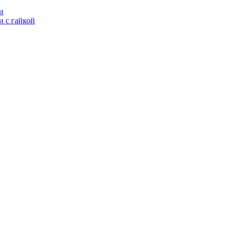
и
 с гайкой