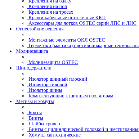
Крепления на балку
Крепления на пол
Крепления на тросах
Крюки кабельные потолочные ККП
Аксессуары для лотков OSTEC серий ЛПС и ЛНС
Огнестойкие решения
Монтажные элементы ОКЛ OSTEC
Герметики (мастика) противопожарные термор
Молниезащита
Молниезащита OSTEC
Шинодержатели
Изолятор шинный плоский
Изолятор силовой
Изолятор шины
Комплектующие к шинным изоляторам
Метизы и хомуты
Болты
Винты
Шайбы гровер
Винты с цилиндрической головкой и шестигранны
Хомуты сантехнические