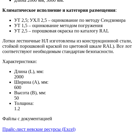
длина 2000 мм, 3000 мм.
Климатическое исполнение и категория размещения
:
УТ 2,5; УХЛ 2,5 – оцинкование по методу Сендзимира
УТ 1,5 – оцинкование методом погружения
УТ 2,5 – порошковая окраска по каталогу RAL
Лотки лестничные НЛ изготовлены из конструкционной стали,
стойкой порошковой краской по цветовой шкале RAL). Все ло
соответствуют необходимым стандартам безопасности.
Характеристики:
Длина (L), мм:
2000
Ширина (А), мм:
600
Высота (В), мм:
50
Толщина:
1.2
Файлы с документацией
Прайс-лист невские ресурсы (Excel)