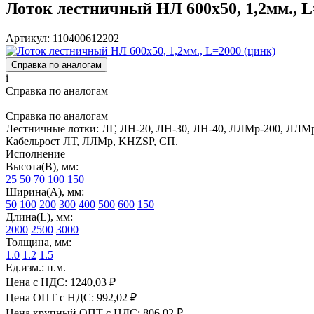
Лоток лестничный НЛ 600х50, 1,2мм., L
Артикул: 110400612202
Справка по аналогам
i
Справка по аналогам
Справка по аналогам
Лестничные лотки: ЛГ, ЛН-20, ЛН-30, ЛН-40, ЛЛМр-200, ЛЛМр
Кабельрост ЛТ, ЛЛМр, KHZSP, СП.
Исполнение
Высота(В), мм:
25
50
70
100
150
Ширина(А), мм:
50
100
200
300
400
500
600
150
Длина(L), мм:
2000
2500
3000
Толщина, мм:
1.0
1.2
1.5
Ед.изм.: п.м.
Цена с НДС:
1240,03 ₽
Цена ОПТ с НДС:
992,02 ₽
Цена крупный ОПТ с НДС:
806,02 ₽