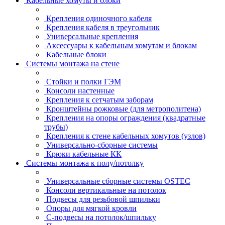
Кабельные хомуты и блоки
Крепления одиночного кабеля
Крепления кабеля в треугольник
Универсальные крепления
Аксессуары к кабельным хомутам и блокам
Кабельные блоки
Системы монтажа на стене
Стойки и полки ГЭМ
Консоли настенные
Крепления к сетчатым заборам
Кронштейны рожковые (для метрополитена)
Крепления на опоры ограждения (квадратные
трубы)
Крепления к стене кабельных хомутов (узлов)
Универсально-сборные системы
Крюки кабельные КК
Системы монтажа к полу/потолку
Универсальные сборные системы OSTEC
Консоли вертикальные на потолок
Подвесы для резьбовой шпильки
Опоры для мягкой кровли
С-подвесы на потолок/шпильку