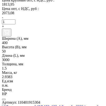
Цена крупный опт, с НДС, руб :
1813,95
Цена опт, с НДС, руб :
2073,08
-
+
Ширина (А), мм
400
Высота (В), мм
50
Длина (L), мм
3000
Толщина, мм
1.5
Масса, кг
2.9383
Ед.изм
п.м.
Бренд
НР
Артикул: 110401915304