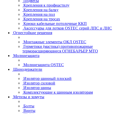
Подвесы
Крепления к профнастилу
Крепления на балку
Крепления на пол
Крепления на тросах
Крюки кабельные потолочные ККП
Аксессуары для лотков OSTEC серий ЛПС и ЛНС
Огнестойкие решения
Монтажные элементы ОКЛ OSTEC
Герметики (мастика) противопожарные
терморасширяющиеся ОГНЕБАРЬЕР МТО
Молниезащита
Молниезащита OSTEC
Шинодержатели
Изолятор шинный плоский
Изолятор силовой
Изолятор шины
Комплектующие к шинным изоляторам
Метизы и хомуты
Болты
Винты