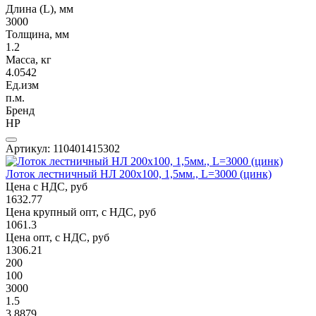
Длина (L), мм
3000
Толщина, мм
1.2
Масса, кг
4.0542
Ед.изм
п.м.
Бренд
НР
Артикул: 110401415302
Лоток лестничный НЛ 200х100, 1,5мм., L=3000 (цинк)
Цена с НДС, руб
1632.77
Цена крупный опт, с НДС, руб
1061.3
Цена опт, с НДС, руб
1306.21
200
100
3000
1.5
3.8879