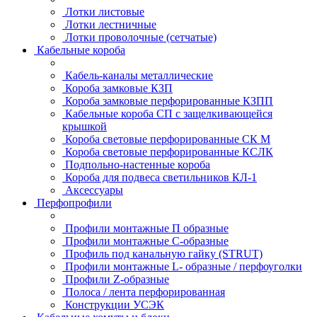
Лотки листовые
Лотки лестничные
Лотки проволочные (сетчатые)
Кабельные короба
Кабель-каналы металлические
Короба замковые КЗП
Короба замковые перфорированные КЗПП
Кабельные короба СП с защелкивающейся
крышкой
Короба световые перфорированные СК М
Короба световые перфорированные КСЛК
Подпольно-настенные короба
Короба для подвеса светильников КЛ-1
Аксессуары
Перфопрофили
Профили монтажные П образные
Профили монтажные C-образные
Профиль под канальную гайку (STRUT)
Профили монтажные L- образные / перфоуголки
Профили Z-образные
Полоса / лента перфорированная
Конструкции УСЭК