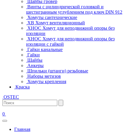
Шайбы гровер
Винты с цилиндрической головкой и
шестигранным углублением под ключ DIN 912
Хомуты сантехнические
ХВ Хомут вентиляционный
ХНОС Хомут для неподвижной опоры без
изоляции
ХНОС Хомут для неподвижной опоры без
изоляции с гайкой
Гайки канальные
Гайки
Шайбы
Анкеры
Шпильки (штанги) резьбовые
Наборы метизов
Хомуты крепления
Краска
OSTEC
0
Главная