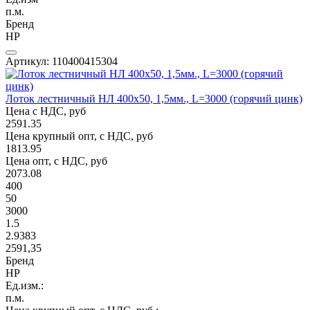
п.м.
Бренд
НР
Артикул: 110400415304
Лоток лестничный НЛ 400х50, 1,5мм., L=3000 (горячий цинк)
Цена с НДС, руб
2591.35
Цена крупный опт, с НДС, руб
1813.95
Цена опт, с НДС, руб
2073.08
400
50
3000
1.5
2.9383
2591,35
Бренд
НР
Ед.изм.:
п.м.