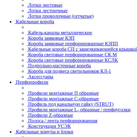
Лотки листовые
Лотки лестничные
Лотки проволочные (сетчатые)
Кабельные короба
Кабель-каналы металлические
Короба замковые КЗП
Короба замковые перфорированные КЗПП
Кабельные короба СП с защелкивающейся крышко
Короба световые перфорированные СК М
Короба световые перфорированные КСЛК
Подпольно-настенные короба
Короба для подвеса светильников КЛ-1
Аксессуары
Перфопрофили
Профили монтажные П образные
Профили монтажные C-образные
Профиль под канальную гайку (STRUT)
Профили монтажные L- образные / перфоуголки
Профили Z-образные
Полоса / лента перфорированная
Конструкции УСЭК
Кабельные хомуты и блоки