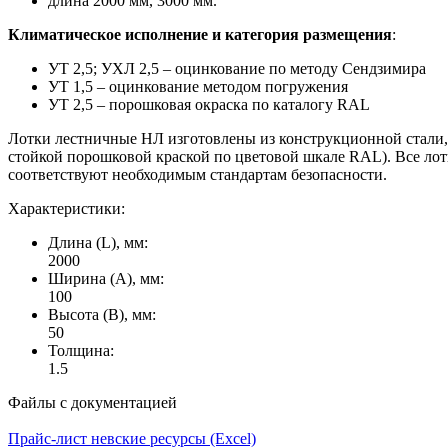
длина 2000 мм, 3000 мм.
Климатическое исполнение и категория размещения
:
УТ 2,5; УХЛ 2,5 – оцинкование по методу Сендзимира
УТ 1,5 – оцинкование методом погружения
УТ 2,5 – порошковая окраска по каталогу RAL
Лотки лестничные НЛ изготовлены из конструкционной стали,
стойкой порошковой краской по цветовой шкале RAL). Все ло
соответствуют необходимым стандартам безопасности.
Характеристики:
Длина (L), мм:
2000
Ширина (А), мм:
100
Высота (В), мм:
50
Толщина:
1.5
Файлы с документацией
Прайс-лист невские ресурсы (Excel)