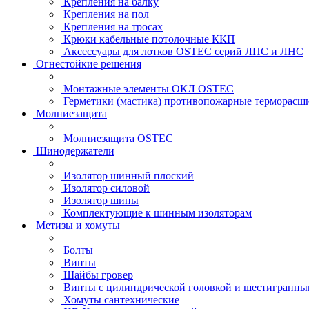
Крепления на балку
Крепления на пол
Крепления на тросах
Крюки кабельные потолочные ККП
Аксессуары для лотков OSTEC серий ЛПС и ЛНС
Огнестойкие решения
Монтажные элементы ОКЛ OSTEC
Герметики (мастика) противопожарные термор
Молниезащита
Молниезащита OSTEC
Шинодержатели
Изолятор шинный плоский
Изолятор силовой
Изолятор шины
Комплектующие к шинным изоляторам
Метизы и хомуты
Болты
Винты
Шайбы гровер
Винты с цилиндрической головкой и шестигранны
Хомуты сантехнические