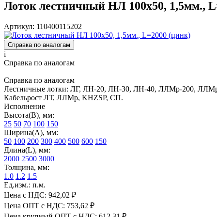
Лоток лестничный НЛ 100х50, 1,5мм., L
Артикул: 110400115202
Справка по аналогам
i
Справка по аналогам
Справка по аналогам
Лестничные лотки: ЛГ, ЛН-20, ЛН-30, ЛН-40, ЛЛМр-200, ЛЛМр
Кабельрост ЛТ, ЛЛМр, KHZSP, СП.
Исполнение
Высота(В), мм:
25
50
70
100
150
Ширина(А), мм:
50
100
200
300
400
500
600
150
Длина(L), мм:
2000
2500
3000
Толщина, мм:
1.0
1.2
1.5
Ед.изм.: п.м.
Цена с НДС:
942,02 ₽
Цена ОПТ с НДС:
753,62 ₽
Цена крупный ОПТ с НДС:
612,31 ₽