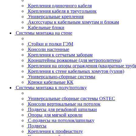
Крепления одиночного кабеля
Крепления кабеля в треугольник
Универсальные крепления
Аксессуары к кабельным хомутам и блокам
Кабельные блоки
Системы монтажа на стене
Стойки и полки ГЭМ
Консоли настенные
Крепления к сетчатым заборам
Кронштейны рожковые (для метрополитена)
Крепления на опоры ограждения (квадратные труб
Крепления к стене кабельных хомутов (узлов)
Универсально-сборные системы
Крюки кабельные КК
Системы монтажа к полу/потолку
Универсальные сборные системы OSTEC
Консоли вертикальные на потолок
Подвесы для резьбовой шпильки
Опоры для мягкой кровли
С-подвесы на потолок/шпильку
Подвесы
Крепления к профнастилу