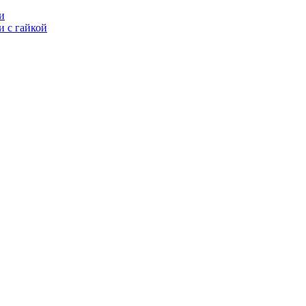
и
 с гайкой